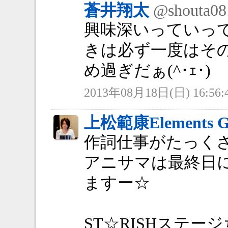
蒼井翔太
@shouta08
興味深いっていっ
きは必ず一度はその
め過ぎだぁ(^･ｪ･)
2013年08月18日(日) 16:56:
上松範康Elements G
作詞仕事がたっく
アニサマは最終日
ますー☆
ST☆RISHステー