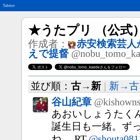
Tabtter
★うたプリ （公式
作成者：
赤安検索芸人
えで提督
@nobu_tomo_ka
並び順：
古→新
|
新→古
谷山紀章
@kishowns
あおいしょうたく
誕生日も一緒。ず
ね。 RT
@shouta081