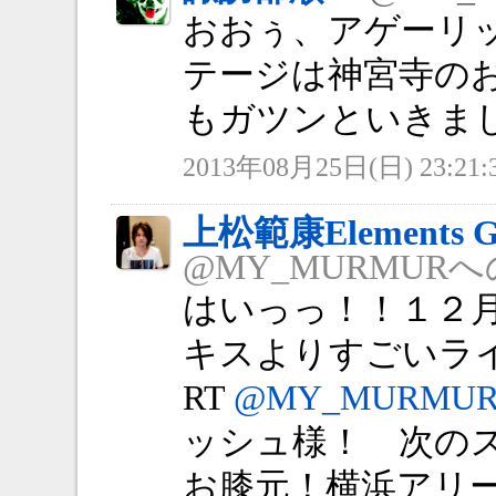
おおぅ、アゲーリ
テージは神宮寺の
もガツンといきま
2013年08月25日(日) 23:21:
上松範康Elements G
@MY_MURMUR
はいっっ！！１２
キスよりすごいラ
RT
@MY_MURMU
ッシュ様！ 次の
お膝元！横浜アリ