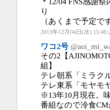
＊12/04 FNS感
り
（あくまで予定で
2013年12月04日(水) 15:40:
ワコ2号
@aoi_mi_w
その2【AJINOM
組】
テレ朝系「ミラク
テレ東系「モヤモ
※13年10月現在
番組なので冷食C