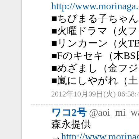
http://www.morinaga.c
■ちびまる子ちゃん（
■火曜ドラマ（火フジ
■リンカーン（火TBS
■Fのキセキ（木BS日
■めざまし（金フジ5
■嵐にしやがれ（土日
2012年10月09日(火) 06:58:
ワコ2号
@aoi_mi_w
森永提供
→
http://www.morinag