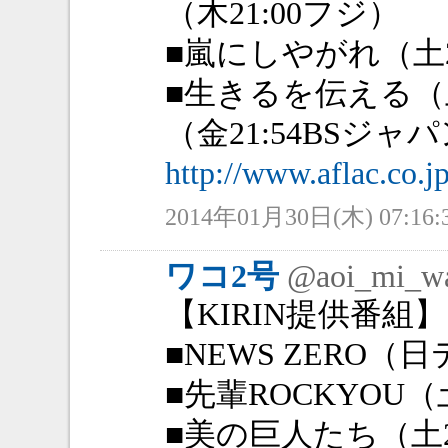
（木21:00フジ）
■嵐にしやがれ（土2
■生きるを伝える（土
（金21:54BSジャ
http://www.aflac.co.j
2014年01月30日(木) 07:16:
ワコ2号
@aoi_mi_w
【KIRIN提供番組】
■NEWS ZERO（
■先輩ROCKYOU（
■美の巨人たち（土2