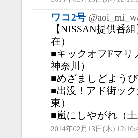
ワコ2号
@aoi_mi_w
【NISSAN提供番組
在）
■キックオフFマリノ
神奈川）
■めざましどようび（
■出没！アド街ック
東）
■嵐にしやがれ（土2
2014年02月13日(木) 12:10: