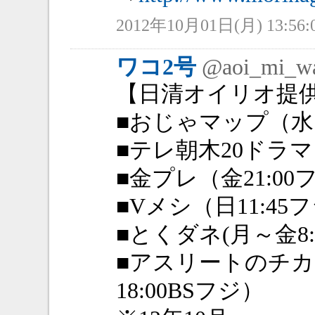
2012年10月01日(月) 13:56:
ワコ2号
@aoi_mi_w
【日清オイリオ提
■おじゃマップ（水1
■テレ朝木20ドラマ
■金プレ（金21:00
■Vメシ（日11:45
■とくダネ(月～金8:
■アスリートのチ
18:00BSフジ）