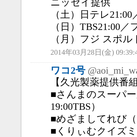
ニッセイ提供
（土）日テレ21:00／T
（日）TBS21:00／フ
（月）フジ スポルト／
2014年03月28日(金) 09:39:
ワコ2号
@aoi_mi_w
【久光製薬提供番
■さんまのスーパー
19:00TBS）
■めざましてれび（月
■くりぃむクイズミラ