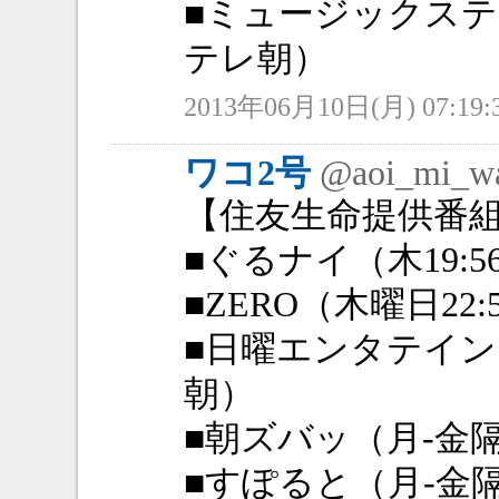
■ミュージックステ
テレ朝）
2013年06月10日(月) 07:19:
ワコ2号
@aoi_mi_w
【住友生命提供番
■ぐるナイ（木19:
■ZERO（木曜日22
■日曜エンタテインメ
朝）
■朝ズバッ（月-金隔日
■すぽると（月-金隔日2