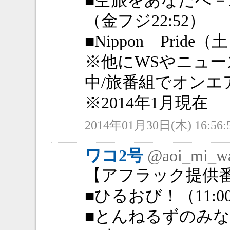
■空旅をあなたへ－PR
（金フジ22:52）
■Nippon Pride
※他にWSやニュー
中/旅番組でオンエ
※2014年1月現在
2014年01月30日(木) 16:56:
ワコ2号
@aoi_mi_w
【アフラック提供
■ひるおび！（11:0
■とんねるずのみ