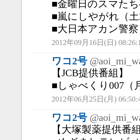
■金曜日のスマたちへ
■嵐にしやがれ（土2
■大日本アカン警察（
2012年09月16日(日) 08:26:
ワコ2号
@aoi_mi_w
【JCB提供番組】
■しゃべくり007（月
2012年06月25日(月) 06:50:
ワコ2号
@aoi_mi_w
【大塚製薬提供番