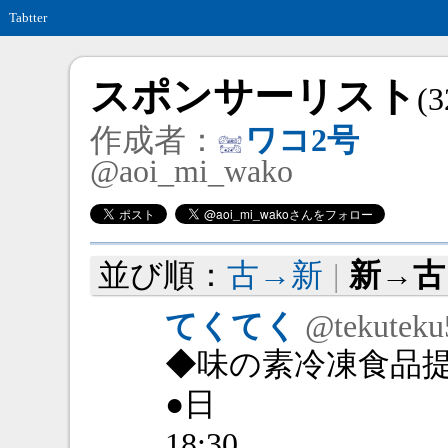
Tabtter
スポンサーリスト
(3
作成者：
ワコ2号
@aoi_mi_wako
並び順：
古→新
|
新→古
てくてく
@tekuteku
◆味の素冷凍食品
●日
18:30