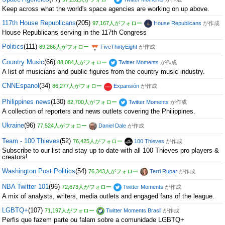
Keep across what the world's space agencies are working on up above.
117th House Republicans
(205)
97,167人がフォロー
House Republicans
が作成
House Republicans serving in the 117th Congress
Politics
(111)
89,286人がフォロー
FiveThirtyEight
が作成
Country Music
(66)
88,084人がフォロー
Twitter Moments
が作成
A list of musicians and public figures from the country music industry.
CNNEspanol
(34)
86,277人がフォロー
Expansión
が作成
Philippines news
(130)
82,700人がフォロー
Twitter Moments
が作成
A collection of reporters and news outlets covering the Philippines.
Ukraine
(96)
77,524人がフォロー
Daniel Dale
が作成
Team - 100 Thieves
(52)
76,425人がフォロー
100 Thieves
が作成
Subscribe to our list and stay up to date with all 100 Thieves pro players &
creators!
Washington Post Politics
(54)
76,343人がフォロー
Terri Rupar
が作成
NBA Twitter 101
(96)
72,673人がフォロー
Twitter Moments
が作成
A mix of analysts, writers, media outlets and engaged fans of the league.
LGBTQ+
(107)
71,197人がフォロー
Twitter Moments Brasil
が作成
Perfis que fazem parte ou falam sobre a comunidade LGBTQ+