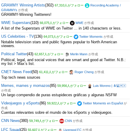
GRAMMY Winning Artists
(302)
67,310人がフォロー
Recording Academy /
GRAMMYs
が作成
GRAMMY-Winning Twitterers!
WWE Superstars
(110)
66,075人がフォロー
WWE
が作成
A list of the Superstars of WWE on Twitter ... in 140 characters or less.
US Celebrities - TV
(136)
64,073人がフォロー
Twitter Moments
が作成
Notable television stars and public figures popular to North American
viewers.
Political Twitter
(43)
62,657人がフォロー
Merlin Mann
が作成
Political, legal, and social voices that are smart and good at Twitter. N.B.:
my list > Max’s list.
CNET News Feed
(50)
61,411人がフォロー
Roger Cheng
が作成
Top tech news sources
Memes, mames y momazos
(85)
59,956人がフォロー
Luis Moreno | 🐧💻🇲🇽
が作成
Un largo compendio de puras estupideces gráficas y algunas NSFW
Videojuegos y eSports
(86)
59,922人がフォロー
Twitter Moments en Español
が
作成
Cuentas relevantes sobre el mundo de los eSports y videojuegos.
CNN News
(380)
59,749人がフォロー
CNN
が作成
LFC Squad
(25)
55,607人がフォロー
Liverpool FC
が作成