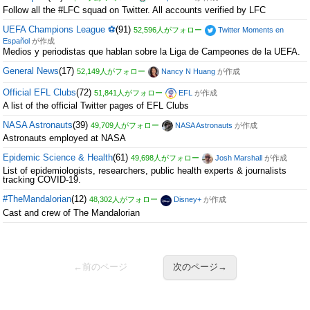
Follow all the #LFC squad on Twitter. All accounts verified by LFC
UEFA Champions League ⚽️
(91)
52,596人がフォロー
Twitter Moments en
Español
が作成
Medios y periodistas que hablan sobre la Liga de Campeones de la UEFA.
General News
(17)
52,149人がフォロー
Nancy N Huang
が作成
Official EFL Clubs
(72)
51,841人がフォロー
EFL
が作成
A list of the official Twitter pages of EFL Clubs
NASA Astronauts
(39)
49,709人がフォロー
NASA Astronauts
が作成
Astronauts employed at NASA
Epidemic Science & Health
(61)
49,698人がフォロー
Josh Marshall
が作成
List of epidemiologists, researchers, public health experts & journalists
tracking COVID-19.
#TheMandalorian
(12)
48,302人がフォロー
Disney+
が作成
Cast and crew of The Mandalorian
←前のページ
次のページ→