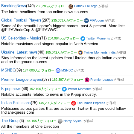
BreakingNews
(149)
265,285人がフォロー
Patrick LaForge
が作成
The latest headlines from top online news sources
Global Football Players
(297)
235,353人がフォロー
FIFA.com
が作成
Some of the beautiful game's biggest names, past & present. More lists
@FIFAWorldCup & @FIFAWWC.
US Celebrities - Music
(71)
234,984人がフォロー
Twitter Moments
が作成
Notable musicians and singers popular in North America.
Ukraine: Latest news
(40)
185,842人がフォロー
Twitter Moments India
が作成
Stay informed on the latest updates from Ukraine through Indian experts
and on-the-ground sources.
MSNBC
(39)
174,000人がフォロー
MSNBC
が作成
Premier League players
(377)
162,397人がフォロー
Premier League
が作成
K-pop news
(46)
152,106人がフォロー
Twitter Moments
が作成
Notable accounts related to news in the K-pop industry.
Indian Politicians
(75)
145,290人がフォロー
The Indian Express
が作成
Politicians across parties that are active on Twitter that you could follow.
Indianexpress.com
The Group
(4)
144,155人がフォロー
Harry Styles.
が作成
All the members of One Direction