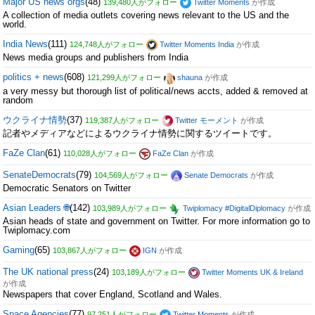
Major US news orgs
(48)
139,480人がフォロー
Twitter Moments
が作成
A collection of media outlets covering news relevant to the US and the
world.
India News
(111)
124,748人がフォロー
Twitter Moments India
が作成
News media groups and publishers from India
politics + news
(608)
121,299人がフォロー
shauna
が作成
a very messy but thorough list of political/news accts, added & removed at
random
ウクライナ情勢
(37)
119,387人がフォロー
Twitter モーメント
が作成
記者やメディアなどによるウクライナ情勢に関するツイートです。
FaZe Clan
(61)
110,028人がフォロー
FaZe Clan
が作成
SenateDemocrats
(79)
104,569人がフォロー
Senate Democrats
が作成
Democratic Senators on Twitter
Asian Leaders 🌐
(142)
103,989人がフォロー
Twiplomacy #DigitalDiplomacy
が作成
Asian heads of state and government on Twitter. For more information go to
Twiplomacy.com
Gaming
(65)
103,867人がフォロー
IGN
が作成
The UK national press
(24)
103,189人がフォロー
Twitter Moments UK & Ireland
が作成
Newspapers that cover England, Scotland and Wales.
Space Agencies
(77)
97,251人がフォロー
Twitter Moments
が作成