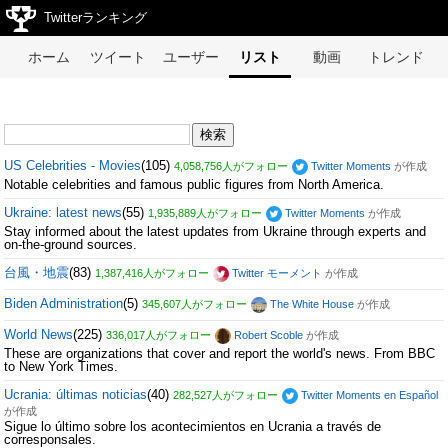
Twitterランキング
ホーム
ツイート
ユーザー
リスト
動画
トレンド
US Celebrities - Movies
(105)
4,058,756人がフォロー
Twitter Moments
が作成
Notable celebrities and famous public figures from North America.
Ukraine: latest news
(55)
1,935,889人がフォロー
Twitter Moments
が作成
Stay informed about the latest updates from Ukraine through experts and
on-the-ground sources.
台風・地震
(83)
1,387,416人がフォロー
Twitter モーメント
が作成
Biden Administration
(5)
345,607人がフォロー
The White House
が作成
World News
(225)
336,017人がフォロー
Robert Scoble
が作成
These are organizations that cover and report the world's news. From BBC
to New York Times.
Ucrania: últimas noticias
(40)
282,527人がフォロー
Twitter Moments en Español
が作成
Sigue lo último sobre los acontecimientos en Ucrania a través de
corresponsales.