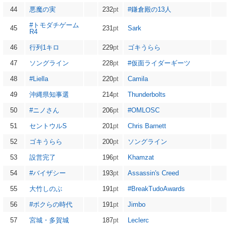
44
悪魔の実
232
pt
#鎌倉殿の13人
#トモダチゲーム
45
231
pt
Sark
R4
46
行列1キロ
229
pt
ゴキうらら
47
ソングライン
228
pt
#仮面ライダーギーツ
48
#Liella
220
pt
Camila
49
沖縄県知事選
214
pt
Thunderbolts
50
#ニノさん
206
pt
#OMLOSC
51
セントウルS
201
pt
Chris Barnett
52
ゴキうらら
200
pt
ソングライン
53
設営完了
196
pt
Khamzat
54
#バイザシー
193
pt
Assassin's Creed
55
大竹しのぶ
191
pt
#BreakTudoAwards
56
#ボクらの時代
191
pt
Jimbo
57
宮城・多賀城
187
pt
Leclerc