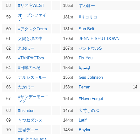
58
#リア突WEST
186
pt
すわほー
オープンファイ
59
181
pt
#リコリコ
ア
60
#アクスタFesta
181
pt
Sun Belt
61
太陽と埃の中
170
pt
JENNIE SHUT DOWN
62
れおほー
167
pt
セントウルS
63
#TANPACTors
160
pt
Fix You
64
#日曜のへそ
158
pt
اوسبينا
65
ナルシストルー
155
pt
Gus Johnson
66
たかほー
153
pt
Ferran
14
#サンデーモーニ
67
151
pt
#NeverForget
ング
68
#nichiten
147
pt
大竹しのぶ
69
きつねダンス
144
pt
Latifi
70
玉城デニー
143
pt
Baylor
#初出演INI_歌と