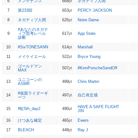
6
メンテナンス
668
pt
ネガティブ人間
7
第233回
653
pt
PERCY JACKSON
8
ネガティブ人間
625
pt
Notre Dame
#あなたのネガテ
9
ィブ思考レベル
617
pt
App State
診断
10
#SixTONESANN
614
pt
Marshall
11
メイケイエール
522
pt
Bryce Young
ゴールドマン
12
507
pt
#KinnPorscheSendOff
MAX
ユニコーンの
13
499
pt
Chris Martin
ASMR
#仮面ライダーギ
14
497
pt
自己肯定感
ーツ
HAVE A SAFE FLIGHT
15
#虹5th_day2
490
pt
JIN
16
けつあな確定
465
pt
Ewers
17
BLEACH
448
pt
Ray J