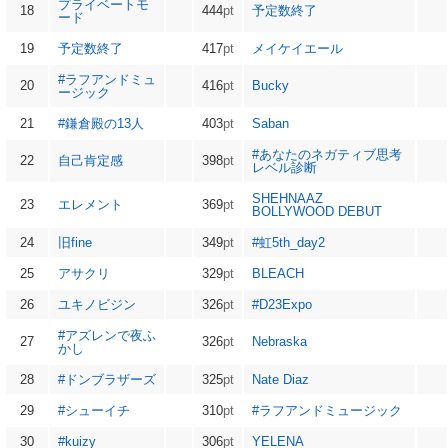
プライベートモ
18
444
pt
予定数終了
ード
19
予定数終了
417
pt
メイケイエール
#ラフアンドミュ
20
416
pt
Bucky
ージック
21
#鎌倉殿の13人
403
pt
Saban
#あなたのネガティブ思考
22
自己肯定感
398
pt
レベル診断
SHEHNAAZ
23
エレメント
369
pt
BOLLYWOOD DEBUT
24
旧fine
349
pt
#虹5th_day2
25
アサクリ
329
pt
BLEACH
26
ユキノビジン
326
pt
#D23Expo
#アズレンで夜ふ
27
326
pt
Nebraska
かし
28
#ドンブラザーズ
325
pt
Nate Diaz
29
#シューイチ
310
pt
#ラフアンドミュージック
30
#kuizy
306
pt
YELENA