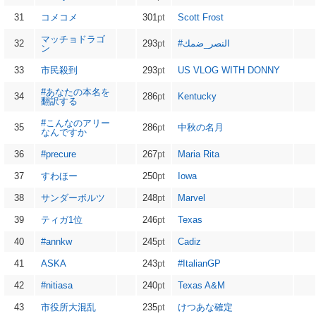
31
コメコメ
301
pt
Scott Frost
マッチョドラゴ
32
293
pt
#النصر_ضمك
ン
33
市民殺到
293
pt
US VLOG WITH DONNY
#あなたの本名を
34
286
pt
Kentucky
翻訳する
#こんなのアリー
35
286
pt
中秋の名月
なんですか
36
#precure
267
pt
Maria Rita
37
すわほー
250
pt
Iowa
38
サンダーボルツ
248
pt
Marvel
39
ティガ1位
246
pt
Texas
40
#annkw
245
pt
Cadiz
41
ASKA
243
pt
#ItalianGP
42
#nitiasa
240
pt
Texas A&M
43
市役所大混乱
235
pt
けつあな確定