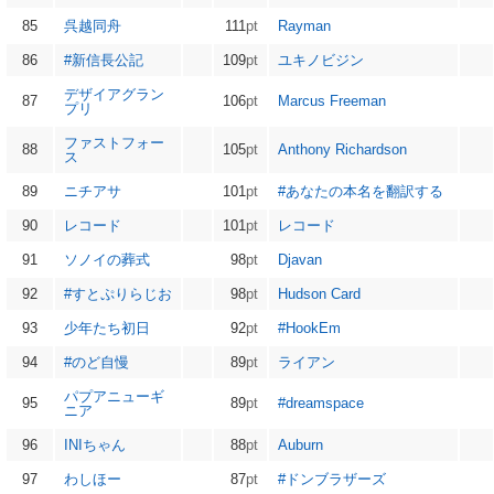
85
呉越同舟
111
pt
Rayman
86
#新信長公記
109
pt
ユキノビジン
デザイアグラン
87
106
pt
Marcus Freeman
プリ
ファストフォー
88
105
pt
Anthony Richardson
ス
89
ニチアサ
101
pt
#あなたの本名を翻訳する
90
レコード
101
pt
レコード
91
ソノイの葬式
98
pt
Djavan
92
#すとぷりらじお
98
pt
Hudson Card
93
少年たち初日
92
pt
#HookEm
94
#のど自慢
89
pt
ライアン
パプアニューギ
95
89
pt
#dreamspace
ニア
96
INIちゃん
88
pt
Auburn
97
わしほー
87
pt
#ドンブラザーズ