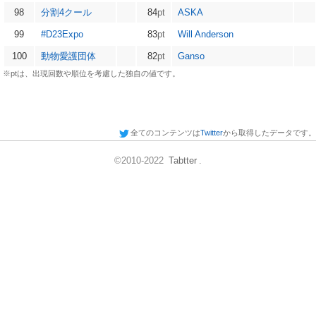
98
分割4クール
84
pt
ASKA
99
#D23Expo
83
pt
Will Anderson
100
動物愛護団体
82
pt
Ganso
※ptは、出現回数や順位を考慮した独自の値です。
全てのコンテンツは
Twitter
から取得したデータです。
©2010-2022
Tabtter
.