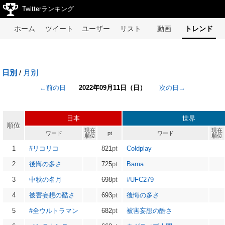
Twitterランキング
ホーム
ツイート
ユーザー
リスト
動画
トレンド
日別
/
月別
←前の日
2022年09月11日（日）
次の日→
日本
世界
順位
現在
現在
ワード
pt
ワード
順位
順位
1
#リコリコ
821
pt
Coldplay
2
後悔の多さ
725
pt
Bama
3
中秋の名月
698
pt
#UFC279
4
被害妄想の酷さ
693
pt
後悔の多さ
5
#全ウルトラマン
682
pt
被害妄想の酷さ