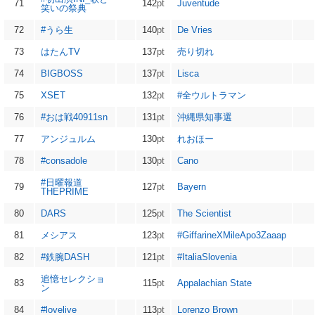
71
142
pt
Juventude
笑いの祭典
72
#うら生
140
pt
De Vries
73
はたんTV
137
pt
売り切れ
74
BIGBOSS
137
pt
Lisca
75
XSET
132
pt
#全ウルトラマン
76
#おは戦40911sn
131
pt
沖縄県知事選
77
アンジュルム
130
pt
れおほー
78
#consadole
130
pt
Cano
#日曜報道
79
127
pt
Bayern
THEPRIME
80
DARS
125
pt
The Scientist
81
メシアス
123
pt
#GiffarineXMileApo3Zaaap
82
#鉄腕DASH
121
pt
#ItaliaSlovenia
追憶セレクショ
83
115
pt
Appalachian State
ン
84
#lovelive
113
pt
Lorenzo Brown