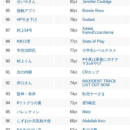
84
せいやさん
81
pt
Jennifer Coolidge
85
接触アプリ
80
pt
Bonnie Ross
86
HP引き下げ
79
pt
Godard
Adalet
87
村上54号
78
pt
KamuEczacılarına
88
#井口理
77
pt
State of Play
89
辛坊治郎氏
77
pt
小学生レベルテスト
#今夜は家族にポテナ
90
村上くん
75
pt
ゲおみやげ
91
次の内閣
74
pt
CRカップ
MAXIDENT TRACK
92
井口さん
74
pt
LIST OUT NOW
93
阪神・糸井
74
pt
転売ヤーざま
94
#リトグリの夏
71
pt
星5確定
95
バレンティン
69
pt
Metz
96
しずおか元気旅大使
68
pt
Abdullah Avcı
97
#オモウマい店
67
pt
私の点数