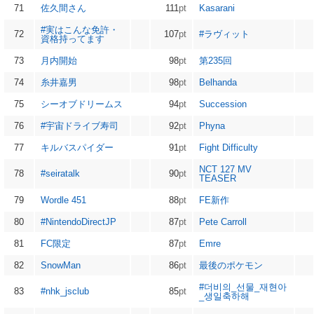
71
佐久間さん
111
pt
Kasarani
#実はこんな免許・
72
107
pt
#ラヴィット
資格持ってます
73
月内開始
98
pt
第235回
74
糸井嘉男
98
pt
Belhanda
75
シーオブドリームス
94
pt
Succession
76
#宇宙ドライブ寿司
92
pt
Phyna
77
キルバスパイダー
91
pt
Fight Difficulty
NCT 127 MV
78
#seiratalk
90
pt
TEASER
79
Wordle 451
88
pt
FE新作
80
#NintendoDirectJP
87
pt
Pete Carroll
81
FC限定
87
pt
Emre
82
SnowMan
86
pt
最後のポケモン
#더비의_선물_재현아
83
#nhk_jsclub
85
pt
_생일축하해