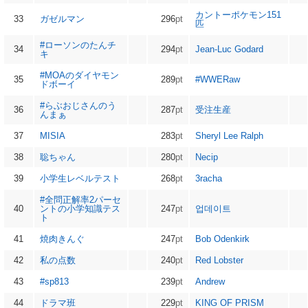
カントーポケモン151
33
ガゼルマン
296
pt
匹
#ローソンのたんチ
34
294
pt
Jean-Luc Godard
キ
#MOAのダイヤモン
35
289
pt
#WWERaw
ドボーイ
#らぶおじさんのう
36
287
pt
受注生産
んまぁ
37
MISIA
283
pt
Sheryl Lee Ralph
38
聡ちゃん
280
pt
Necip
39
小学生レベルテスト
268
pt
3racha
#全問正解率2パーセ
40
ントの小学知識テス
247
pt
업데이트
ト
41
焼肉きんぐ
247
pt
Bob Odenkirk
42
私の点数
240
pt
Red Lobster
43
#sp813
239
pt
Andrew
44
ドラマ班
229
pt
KING OF PRISM