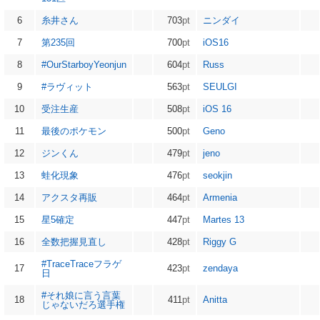
6
糸井さん
703
pt
ニンダイ
7
第235回
700
pt
iOS16
8
#OurStarboyYeonjun
604
pt
Russ
9
#ラヴィット
563
pt
SEULGI
10
受注生産
508
pt
iOS 16
11
最後のポケモン
500
pt
Geno
12
ジンくん
479
pt
jeno
13
蛙化現象
476
pt
seokjin
14
アクスタ再販
464
pt
Armenia
15
星5確定
447
pt
Martes 13
16
全数把握見直し
428
pt
Riggy G
#TraceTraceフラゲ
17
423
pt
zendaya
日
#それ娘に言う言葉
18
411
pt
Anitta
じゃないだろ選手権