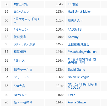
58
#村上宗隆
154
pt
FC限定
59
ヨンジュン
153
pt
Halil Umut Meler
#華大さんと千鳥く
60
151
pt
焼肉きんぐ
ん
61
#うたコン
150
pt
#ADSvTS
62
視聴覚室
149
pt
Kammy
63
おいしさ大刷新
145
pt
全数把握見直し
64
横浜優勝
144
pt
#weatheringwithchan
#스물네번째가을_연
65
#赤ナス
134
pt
준이란_바다_
66
転売ヤーざま
133
pt
Squid Game
67
フリーレン
126
pt
Nouvelle Vague
NCT 127 HIGHLIGHT
68
#so大賞
121
pt
MEDLEY
69
NEW ME
116
pt
Lizzo
70
新・一番搾り
114
pt
Arena Shape