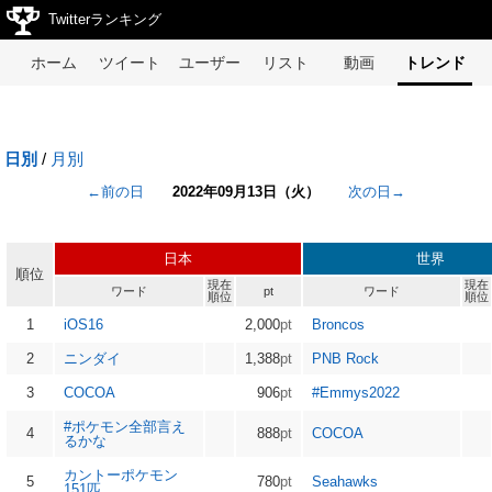
Twitterランキング
ホーム
ツイート
ユーザー
リスト
動画
トレンド
日別
/
月別
←前の日
2022年09月13日（火）
次の日→
日本
世界
順位
現在
現在
ワード
pt
ワード
順位
順位
1
iOS16
2,000
pt
Broncos
2
ニンダイ
1,388
pt
PNB Rock
3
COCOA
906
pt
#Emmys2022
#ポケモン全部言え
4
888
pt
COCOA
るかな
カントーポケモン
5
780
pt
Seahawks
151匹