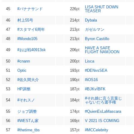
LISA SHUT DOWN
45
#バナナサンド
226
pt
TEASER
46
村上55号
214
pt
Dybala
47
#スタマイ6周年
213
pt
ガゼルマン
48
#Mondo105
213
pt
Byron Castillo
HAVE A SAFE
49
#おは戦40913sk
206
pt
FLIGHT NAMJOON
50
#cnann
200
pt
Lisca
51
Optic
193
pt
#DENvsSEA
52
#佐久間大介
190
pt
#iOS16
53
HP調整
187
pt
#BJKvİBFK
#それ娘に言う言葉じ
54
#それスノ
184
pt
ゃないだろ選手権
55
ジョブ調整
174
pt
#QuienEsLaMascara
56
#WESTん家
169
pt
V 2021 IS COMING
57
#thetime_tbs
157
pt
#MCCelebrity