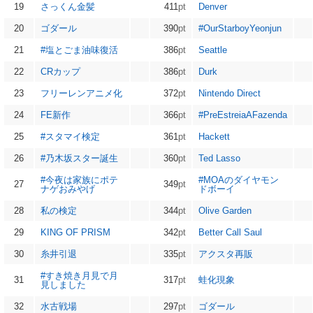
19
さっくん金髪
411
pt
Denver
20
ゴダール
390
pt
#OurStarboyYeonjun
21
#塩とごま油味復活
386
pt
Seattle
22
CRカップ
386
pt
Durk
23
フリーレンアニメ化
372
pt
Nintendo Direct
24
FE新作
366
pt
#PreEstreiaAFazenda
25
#スタマイ検定
361
pt
Hackett
26
#乃木坂スター誕生
360
pt
Ted Lasso
#今夜は家族にポテ
#MOAのダイヤモン
27
349
pt
ナゲおみやげ
ドボーイ
28
私の検定
344
pt
Olive Garden
29
KING OF PRISM
342
pt
Better Call Saul
30
糸井引退
335
pt
アクスタ再販
#すき焼き月見で月
31
317
pt
蛙化現象
見しました
32
水古戦場
297
pt
ゴダール