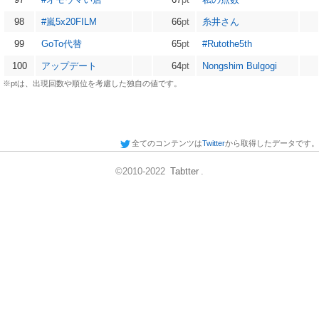
98
#嵐5x20FILM
66
pt
糸井さん
99
GoTo代替
65
pt
#Rutothe5th
100
アップデート
64
pt
Nongshim Bulgogi
※ptは、出現回数や順位を考慮した独自の値です。
全てのコンテンツは
Twitter
から取得したデータです。
©2010-2022
Tabtter
.