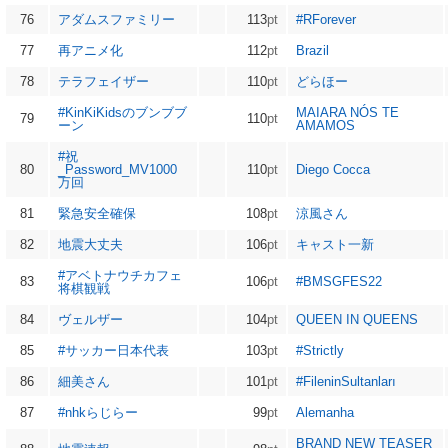
76
アダムスファミリー
113
pt
#RForever
77
再アニメ化
112
pt
Brazil
78
テラフェイザー
110
pt
どらほー
#KinKiKidsのブンブブ
MAIARA NÓS TE
79
110
pt
ーン
AMAMOS
#祝
80
_Password_MV1000
110
pt
Diego Cocca
万回
81
緊急安全確保
108
pt
涼風さん
82
地震大丈夫
106
pt
キャスト一新
#アベトナウチカフェ
83
106
pt
#BMSGFES22
将棋観戦
84
ヴェルザー
104
pt
QUEEN IN QUEENS
85
#サッカー日本代表
103
pt
#Strictly
86
細美さん
101
pt
#FileninSultanları
87
#nhkらじらー
99
pt
Alemanha
BRAND NEW TEASER