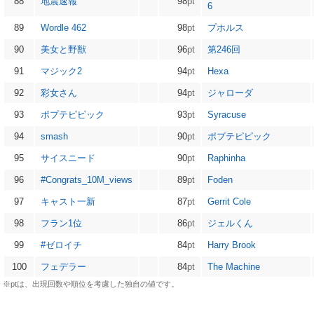
88
地震速報
98
pt
6
89
Wordle 462
98
pt
プホルス
90
美女と野獣
96
pt
第246回
91
マジック2
94
pt
Hexa
92
彩女さん
94
pt
ジャローダ
93
ポプテピピック
93
pt
Syracuse
94
smash
90
pt
ポプテピピック
95
サイスニード
90
pt
Raphinha
96
#Congrats_10M_views
89
pt
Foden
97
キャスト一新
87
pt
Gerrit Cole
98
フラン1位
86
pt
ジェルくん
99
#ゼロイチ
84
pt
Harry Brook
100
フェデラー
84
pt
The Machine
※ptは、出現回数や順位を考慮した独自の値です。