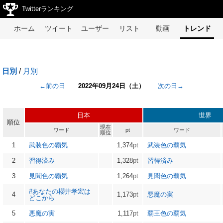
Twitterランキング
ホーム
ツイート
ユーザー
リスト
動画
トレンド
日別
/
月別
←前の日
2022年09月24日（土）
次の日→
日本
世界
順位
現在
ワード
pt
ワード
順位
1
武装色の覇気
1,374
pt
武装色の覇気
2
習得済み
1,328
pt
習得済み
3
見聞色の覇気
1,264
pt
見聞色の覇気
#あなたの櫻井孝宏は
4
1,173
pt
悪魔の実
どこから
5
悪魔の実
1,117
pt
覇王色の覇気