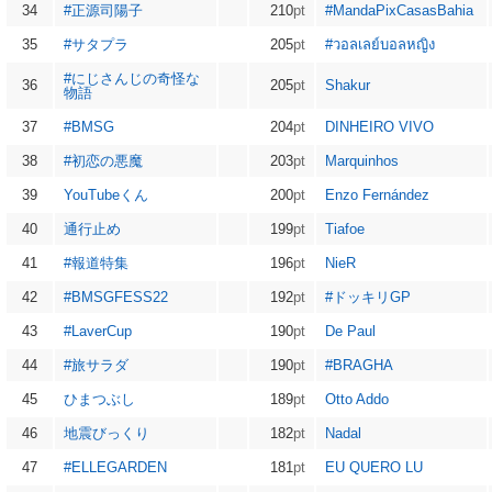
34
#正源司陽子
210
pt
#MandaPixCasasBahia
35
#サタプラ
205
pt
#วอลเลย์บอลหญิง
#にじさんじの奇怪な
36
205
pt
Shakur
物語
37
#BMSG
204
pt
DINHEIRO VIVO
38
#初恋の悪魔
203
pt
Marquinhos
39
YouTubeくん
200
pt
Enzo Fernández
40
通行止め
199
pt
Tiafoe
41
#報道特集
196
pt
NieR
42
#BMSGFESS22
192
pt
#ドッキリGP
43
#LaverCup
190
pt
De Paul
44
#旅サラダ
190
pt
#BRAGHA
45
ひまつぶし
189
pt
Otto Addo
46
地震びっくり
182
pt
Nadal
47
#ELLEGARDEN
181
pt
EU QUERO LU