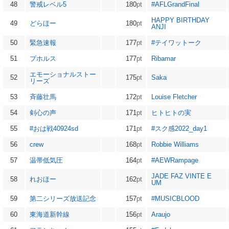
48
警戒レベル5
180
pt
#AFLGrandFinal
HAPPY BIRTHDAY
49
どらほー
180
pt
ANJI
50
緊急速報
177
pt
#テイワットーク
51
プホルス
177
pt
Ribamar
エモーショナルストー
52
175
pt
Saka
リーズ
53
斉藤壮馬
172
pt
Louise Fletcher
54
剣心の声
171
pt
ヒトヒトの実
55
#おは戦40924sd
171
pt
#スク感2022_day1
56
crew
168
pt
Robbie Williams
57
温帯低気圧
164
pt
#AEWRampage
JADE FAZ VINTE E
58
れおほー
162
pt
UM
59
第二シリーズ放送記念
157
pt
#MUSICBLOOD
60
東海道新幹線
156
pt
Araujo