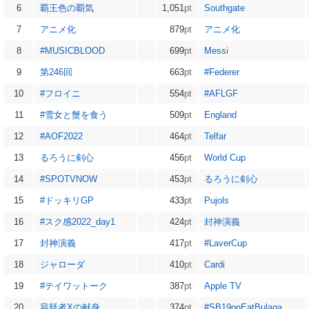
6
覇王色の覇気
1,051
pt
Southgate
7
アニメ化
879
pt
アニメ化
8
#MUSICBLOOD
699
pt
Messi
9
第246回
663
pt
#Federer
10
#フロイニ
554
pt
#AFLGF
11
#雪女と蟹を食う
509
pt
England
12
#AOF2022
464
pt
Telfar
13
るろうに剣心
456
pt
World Cup
14
#SPOTVNOW
453
pt
るろうに剣心
15
#ドッキリGP
433
pt
Pujols
16
#スク感2022_day1
424
pt
封神演義
17
封神演義
417
pt
#LaverCup
18
ジャローダ
410
pt
Cardi
19
#テイワットーク
387
pt
Apple TV
20
容疑者Xの献身
374
pt
#SB19onEatBulaga