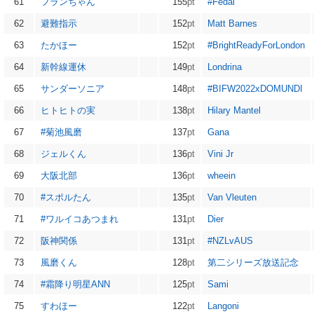
61
フランちゃん
155
pt
#Fedal
62
避難指示
152
pt
Matt Barnes
63
たかほー
152
pt
#BrightReadyForLondon
64
新幹線運休
149
pt
Londrina
65
サンダーソニア
148
pt
#BIFW2022xDOMUNDI
66
ヒトヒトの実
138
pt
Hilary Mantel
67
#菊池風磨
137
pt
Gana
68
ジェルくん
136
pt
Vini Jr
69
大阪北部
136
pt
wheein
70
#スポルたん
135
pt
Van Vleuten
71
#ワルイコあつまれ
131
pt
Dier
72
阪神関係
131
pt
#NZLvAUS
73
風磨くん
128
pt
第二シリーズ放送記念
74
#霜降り明星ANN
125
pt
Sami
75
すわほー
122
pt
Langoni