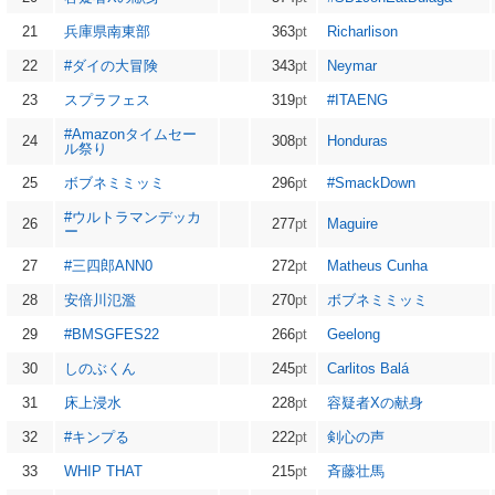
21
兵庫県南東部
363
pt
Richarlison
22
#ダイの大冒険
343
pt
Neymar
23
スプラフェス
319
pt
#ITAENG
#Amazonタイムセー
24
308
pt
Honduras
ル祭り
25
ボブネミミッミ
296
pt
#SmackDown
#ウルトラマンデッカ
26
277
pt
Maguire
ー
27
#三四郎ANN0
272
pt
Matheus Cunha
28
安倍川氾濫
270
pt
ボブネミミッミ
29
#BMSGFES22
266
pt
Geelong
30
しのぶくん
245
pt
Carlitos Balá
31
床上浸水
228
pt
容疑者Xの献身
32
#キンプる
222
pt
剣心の声
33
WHIP THAT
215
pt
斉藤壮馬