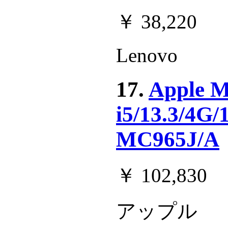
￥ 38,220
Lenovo
17.
Apple M
i5/13.3/4G
MC965J/A
￥ 102,830
アップル