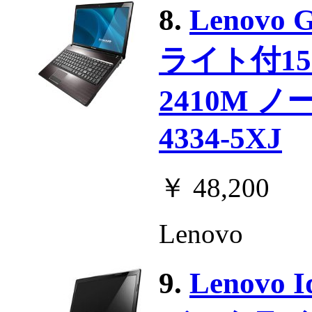
8.
Lenov
ライト付15.6
2410M 
4334-5XJ
￥ 48,200
Lenovo
9.
Lenovo