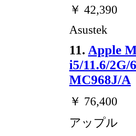
￥ 42,390
Asustek
11.
Apple M
i5/11.6/2G
MC968J/A
￥ 76,400
アップル