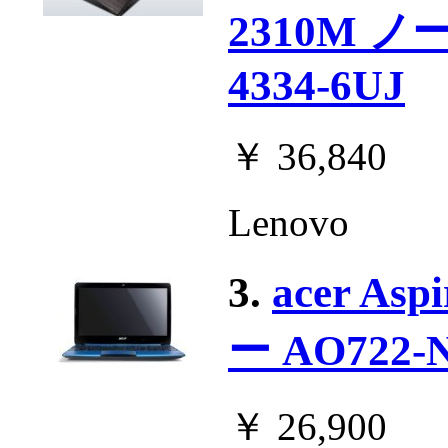
2310M 
4334-6UJ
￥ 36,840
Lenovo
3.
acer As
ー AO722-
￥ 26,900