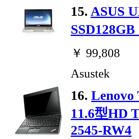
15.
ASUS 
SSD128GB
￥ 99,808
Asustek
16.
Lenovo
11.6型H
2545-RW4