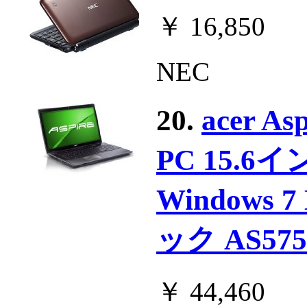
￥ 16,850
NEC
20.
acer 
PC 15.6イ
Windows 7
ック AS575
￥ 44,460