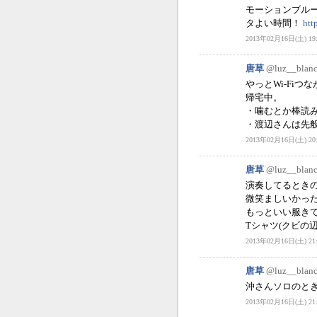
モーションブル
タよい時間！
htt
2013年02月16日(土) 19:
唐草
@luz__blan
やっとWi-Fiつ
帰宅中。
・噛むとか棒読
・渡辺さんは先
2013年02月16日(土) 20:
唐草
@luz__blan
演奏してるとき
微笑ましいかっ
もっといい服き
Tシャツ(クビの
2013年02月16日(土) 21:
唐草
@luz__blan
沖さんソロのと
2013年02月16日(土) 21: