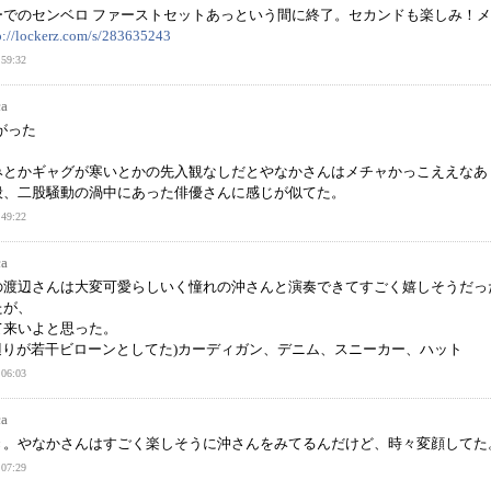
ーでのセンベロ ファーストセットあっという間に終了。セカンドも楽しみ！
p://lockerz.com/s/283635243
59:32
ca
ながった
みとかギャグが寒いとかの先入観なしだとやなかさんはメチャかっこええなあ
般、二股騒動の渦中にあった俳優さんに感じが似てた。
49:22
ca
の渡辺さんは大変可愛らしいく憧れの沖さんと演奏できてすごく嬉しそうだっ
たが、
て来いよと思った。
辺りが若干ビローンとしてた)カーディガン、デニム、スニーカー、ハット
06:03
ca
き。やなかさんはすごく楽しそうに沖さんをみてるんだけど、時々変顔してた
07:29