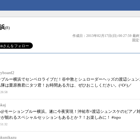
横浜
(8)
作成日：2013年02月17日(日) 00:27:59 最終
固定
yboard2
ンブルー横浜でセンベロライブだ！谷中敦とシュローダーヘッズの渡辺シュン
隊は栗原務君にタツ君！お時間ある方は、ぜひおこしください。(^O^)／
26:58
kaj
ello@モーションブルー横浜。遂に今夜実現！沖祐市×渡辺シュンスケのピアノ
が観れるスペシャルセッションもあるとか？！お楽しみに！ #tspo
51:32
akunikazu