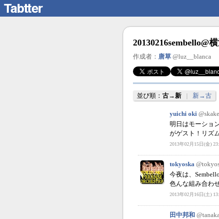
20130216sembello@
作成者：
唐草
@luz__blanca
並び順：
古→新
|
新→古
yuichi oki
@skake
明日はモーショ
がゲスト！リズム
2013年02月15日(金) 23:
tokyoska
@tokyos
今夜は、Semb
色んな組み合わせ
2013年02月16日(土) 13:
田中邦和
@tanak