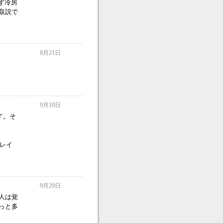
ず冷房
取説で
8月21日
9月10日
す。そ
「レイ
9月29日
人は覚
っと多