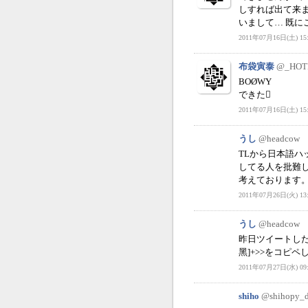
しすれば出て来ま
いまして… 既に
2011年07月16日(土) 15:
布袋寅泰
@_HOT
BOØWY
できた
2011年07月16日(土) 15:
うし
@headcow
TLから日本語ハ
してる人を批難
考えております
2011年07月26日(火) 13:
うし
@headcow
昨日ツイートした
黑]+>>をコピ
2011年07月27日(水) 09:
shiho
@shihopy_d