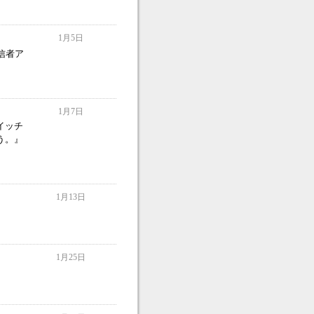
1月5日
信者ア
1月7日
イッチ
う。』
1月13日
1月25日