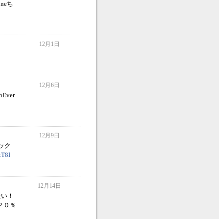
neち
12月1日
12月6日
Ever
12月9日
ャック
2xT8I
12月14日
たい！
２０％