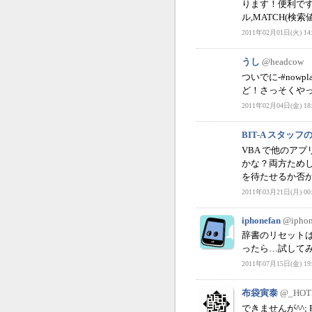
ります！便利で
ル,MATCH(検索値,一
2011年02月01日(火) 14:
うし
@headcow
ついでに-#now
ど！さっそくやっ
2011年02月04日(金) 18:
BIT-A スタッ
VBA で他のアプリ
かな？両方ため
を待たせるか否
2011年03月21日(月) 00:
iphonefan
@iphon
辞書のリセットは
ったら…試して
2011年07月15日(金) 19:
布袋寅泰
@_HOT
できませんが^^; 