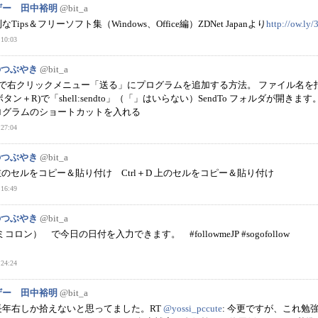
ザー 田中裕明
@bit_a
ips＆フリーソフト集（Windows、Office編）ZDNet Japanより
http://ow.ly/
10:03
フのつぶやき
@bit_a
dows7 で右クリックメニュー「送る」にプログラムを追加する方法。 ファイル名
sボタン＋R)で「shell:sendto」（「」はいらない）SendTo フォルダが開きま
ログラムのショートカットを入れる
27:04
フのつぶやき
@bit_a
 + R 左のセルをコピー＆貼り付け Ctrl＋D 上のセルをコピー＆貼り付け
16:49
フのつぶやき
@bit_a
; （セミコロン） で今日の日付を入力できます。 #followmeJP #sogofollow
24:24
ザー 田中裕明
@bit_a
長年右しか拾えないと思ってました。RT
@yossi_pccute
: 今更ですが、これ勉