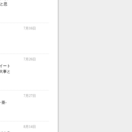
かと思
7月16日
7月26日
イート
大事と
7月27日
亜-
8月14日