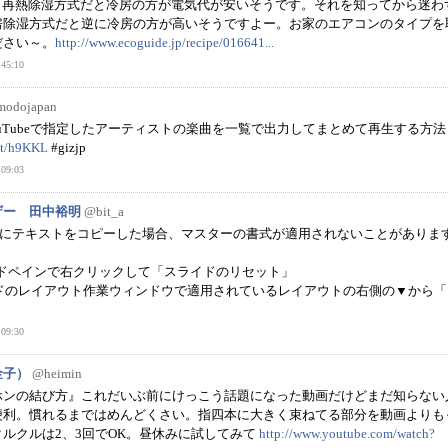
再熱除湿方式だと冷房の方が電気代が安いそうです。それを知ってから迷わ
房除湿方式だと逆に冷房の方が高いそうですよー。お家のエアコンのタイプを
ださい～。
http://www.ecoguide.jp/recipe/016641...
45:10
modojapan
ouTubeで指定したアーティストの楽曲を一覧で出力してまとめて再生する方法
.it/h9KKL
#gizjp
09:03
ザー 田中裕明
@bit_a
PTにテキストをコピーした場合、マスターの書式が適用されないことがありま
ライドペインで右クリックして「スライドのリセット」
イドのレイアウト作業ウィンドウで適用されているレイアウトの右側の▼から
」
09:30
金子）
@heimin
ホンの結び方』これだいぶ前にけっこう話題になった動画だけどまだ知らない
便利。慣れるまではめんどくさい。指四本に大きく束ねてる部分を動画よりも
ルクルは2、3回でOK。昼休みに試してみて
http://www.youtube.com/watch?