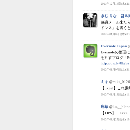
2011年12月14日(水) 21:
きむ りな 김 리
迷惑メール来た
ドレス」を書くと
2012年01月05日(木) 03:
Evernote Japan
@
Evernote
を押すブログ『E
http://ow.ly/8lgSa
2012年01月07日(土) 21:
ミキ
@miki_0126
【Excel】こ
2012年01月13日(金) 11:
唐草
@luz__blan
【TIPS】 Excel 
2012年01月25日(水) 19: