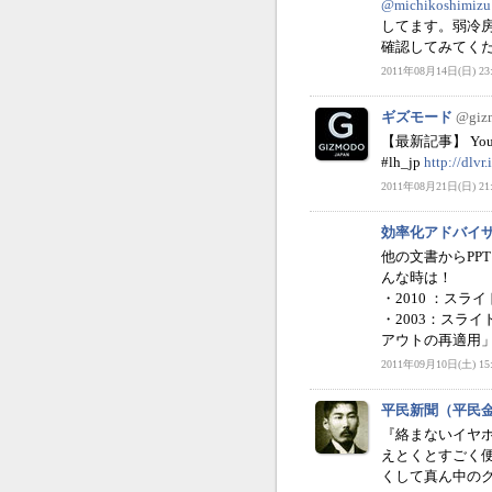
@michikoshimizu
してます。弱冷
確認してみてく
2011年08月14日(日) 23:
ギズモード
@giz
【最新記事】 Y
#lh_jp
http://dlvr
2011年08月21日(日) 21:
効率化アドバイ
他の文書からP
んな時は！
・2010 ：ス
・2003：スラ
アウトの再適用
2011年09月10日(土) 15:
平民新聞（平民
『絡まないイヤ
えとくとすごく
くして真ん中のク