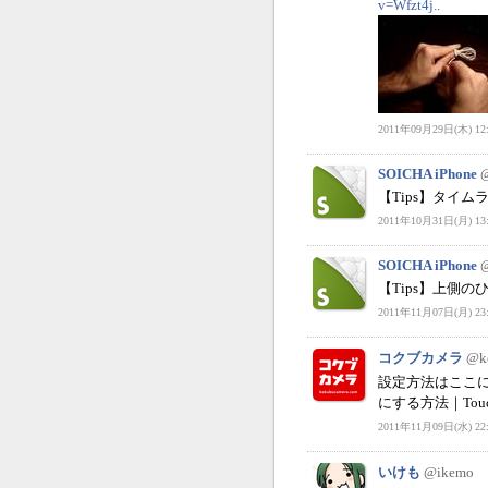
v=Wfzt4j..
2011年09月29日(木) 12:
SOICHA iPhone
【Tips】タイ
2011年10月31日(月) 13:
SOICHA iPhone
【Tips】上側
2011年11月07日(月) 23:
コクブカメラ
@k
設定方法はここに分
にする方法｜Touc
2011年11月09日(水) 22:
いけも
@ikemo