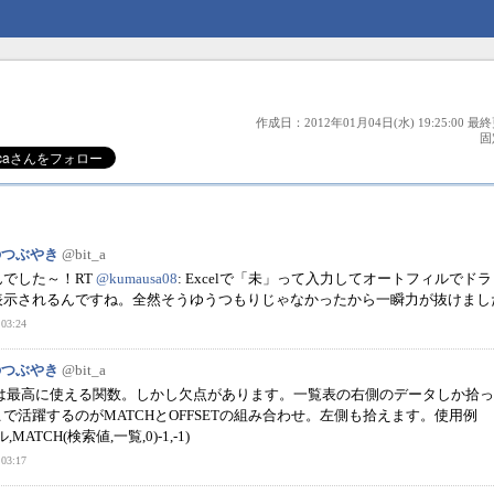
作成日：2012年01月04日(水) 19:25:00 最終
固
フのつぶやき
@bit_a
でした～！RT
@kumausa08
: Excelで「未」って入力してオートフィルでド
表示されるんですね。全然そうゆうつもりじゃなかったから一瞬力が抜けまし
03:24
フのつぶやき
@bit_a
OOKUPは最高に使える関数。しかし欠点があります。一覧表の右側のデータしか拾
で活躍するのがMATCHとOFFSETの組み合わせ。左側も拾えます。使用例
,MATCH(検索値,一覧,0)-1,-1)
03:17