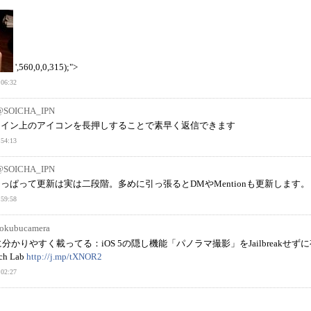
',560,0,0,315);">
06:32
@SOICHA_IPN
ムライン上のアイコンを長押しすることで素早く返信できます
54:13
@SOICHA_IPN
のひっぱって更新は実は二段階。多めに引っ張るとDMやMentionも更新します。
59:58
okubucamera
かりやすく載ってる：iOS 5の隠し機能「パノラマ撮影」をJailbreakせず
h Lab
http://j.mp/tXNOR2
02:27