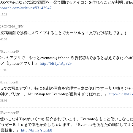
OS5でWi-Fiなどの設定画面を一発で開けるアイコンを作れることが判明 : iPho
iphonech.com/archives/53143947..
15:21
@SOICHA_IPN
ート投稿画面では横にスワイプすることでカーソルを１文字だけ移動できます
40:36
EvernoteJP
s『この2つのアプリで、やっとevernoteはiphoneでほぼ完結できると思えてきた／with
per／【iphoneアプリ】』
http://bit.ly/rAp82v
10:06
EvernoteJP
vernoteでの写真アプリ、特に名刺の写真を管理する際に便利です ー切り抜きジ
プリか…。MultiSnap for Evernoteが便利すぎてほれた。』
http://bit.ly/t
31:01
EvernoteJP
便利に使いこなすTipsがいくつか紹介されています。Evernoteをもっと使いこなし
うぞーＢｌｏｇで本を紹介しちゃいます。『Evernoteをあなたの脳にして１
・裏技集。』
http://bit.ly/stqhE8