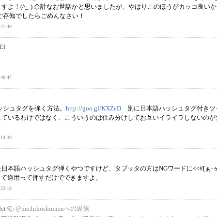
すよ！(^_-) 余計なお世話かと思いましたが、やはりこのほうがカッコ良い
ご存知でしたらごめんなさい！
21:49
EI
48:47
ッシュタグを弾く方法。
http://goo.gl/KXZcD
別に日本語ハッシュタグ付きツ
しているわけではなく、こういうのは住み分けしてお互いイライラしないのが
。
14:30
日本語ハッシュタグ弾くやつですけど、タブッタの方はNGワードに<<#[ぁ-ヶ
ペして適用って押すだけでできますよ。
53:19
ct
@michikoshimizuへの返信