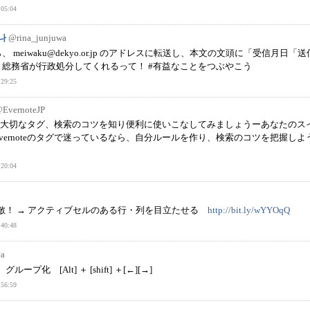
05:04
나
@rina_junjuwa
ら、
meiwaku@dekyo.or.jp
のアドレスに転送し、本文の文頭に「受信月日「送
総務省が行政処分してくれるって！ #有益なことをつぶやこう
29:25
EvernoteJP
の整理に大切なタグ、検索のコツを知り便利に使いこなしてみましょうーあなたのス
vernoteのタグで迷っているなら、自分ルールを作り、検索のコツを把握しよ
20:04
れ素敵！ → アクティブセルのある行・列を目立たせる
http://bit.ly/wYYOqQ
40:48
ca
グループ化 [Alt] ＋ [shift] ＋[←][→]
56:59