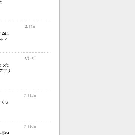
セ
2月4日
なるほ
じゃ？
3月21日
（だった
アプリ
7月15日
しくな
7月16日
を長押