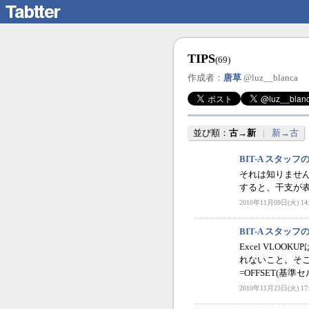
TIPS
(69)
作成者：
唐草
@luz__blanca
並び順：
古→新
|
新→古
BIT-A スタッ
それは知りません
すると、干支が
2010年11月09日(火) 14:
BIT-A スタッ
Excel VL
れないこと。そこ
=OFFSET(基準セル
2010年11月23日(火) 17: