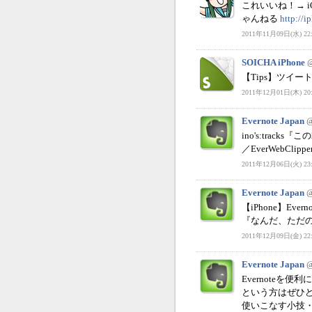
これいいね！→ i
ゃんねる
http://
2011年11月09日(水) 22:
SOICHA iPhone
【Tips】ツイ
2011年12月01日(木) 20:
Evernote Japan
@
ino's:track
／EverWebClip
2011年12月06日(火) 23:
Evernote Japan
@
【iPhone】E
『なんだ、ただの神ア
2011年12月09日(金) 22:
Evernote Japan
@
Evernoteを
という方はぜひど
使いこなす小技