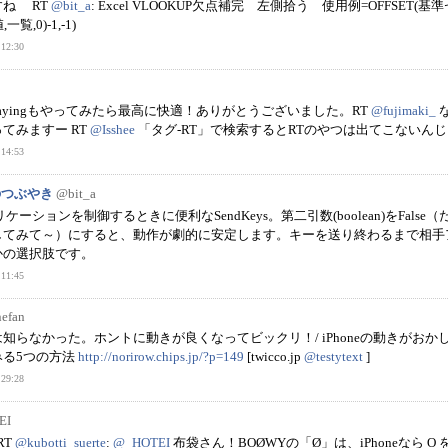
すね RT
@bit_a
: Excel VLOOKUP欠点補完 左側拾う 使用例=OFFSET(基準
覧,0)-1,-1)
12:30
playingもやってみたら最高に快適！ありがとうございました。RT
@fujimaki_
てみますー RT
@Isshee
「タグ-RT」で検索するとRTのやつは出てこないん
14:53
フのつぶやき
@bit_a
ケーションを制御するときに便利なSendKeys。第二引数(boolean)をFalse
してみて～）にすると、動作が劇的に安定します。キーを送り終わるまで相手
かの選択肢です。
11:45
efan
知らなかった。ホントに動きが良くなってビックリ！/ iPhoneの動きがおか
みる5つの方法
http://norirow.chips.jp/?p=149
[twicco.jp
@testytext
]
29:28
EI
RT
@kubotti_suerte
:
@_HOTEI
布袋さん！BOØWYの「Ø」は、iPhoneなら O 