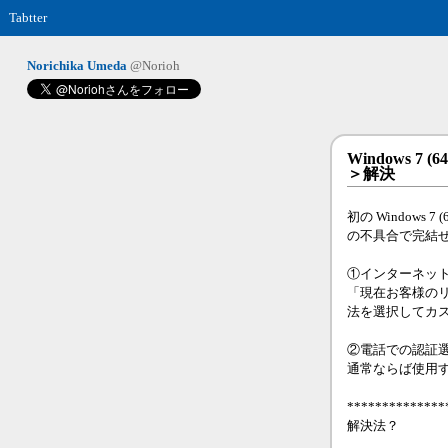
Tabtter
Norichika Umeda
@Norioh
Windows 7
＞解決
初の Windows
の不具合で完結
①インターネッ
「現在お客様のリ
法を選択してカス
②電話での認証
通常ならば使用
**************
解決法？