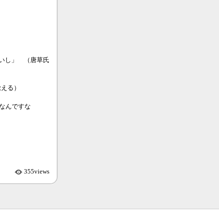
いし」 （唐草氏
覚える）
なんですな
355views