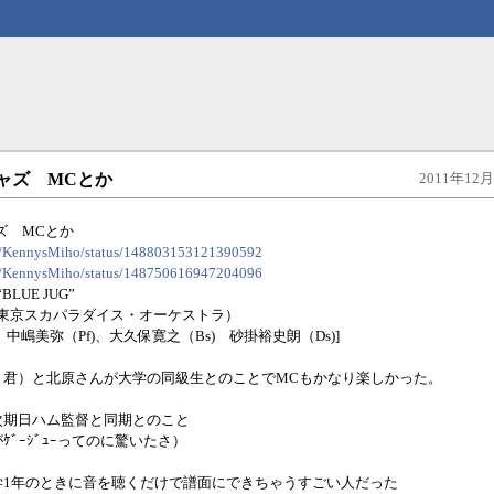
北ジャズ MCとか
2011年12月2
ャズ MCとか
com/KennysMiho/status/148803153121390592
com/KennysMiho/status/148750616947204096
 “BLUE JUG”
：東京スカパラダイス・オーケストラ）
、中嶋美弥（Pf)、大久保寛之（Bs) 砂掛裕史朗（Ds)]
ト君）と北原さんが大学の同級生とのことでMCもかなり楽しかった。
次期日ハム監督と同期とのこと
ｹﾞｰｼﾞｭｰってのに驚いたさ）
学1年のときに音を聴くだけで譜面にできちゃうすごい人だった