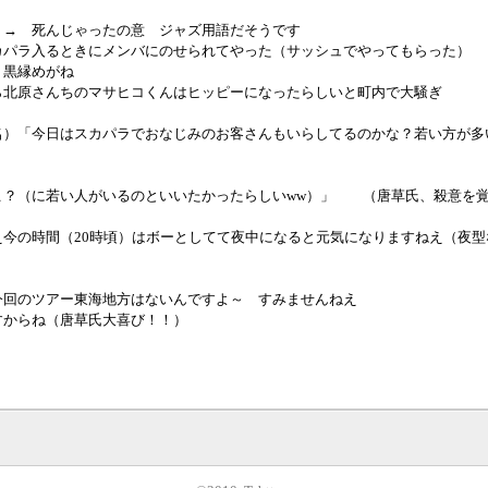
 → 死んじゃったの意 ジャズ用語だそうです
カパラ入るときにメンバにのせられてやった（サッシュでやってもらった）
、黒縁めがね
ら北原さんちのマサヒコくんはヒッピーになったらしいと町内で大騒ぎ
名）「今日はスカパラでおなじみのお客さんもいらしてるのかな？若い方が多
こ？（に若い人がいるのといいたかったらしいww）」 （唐草氏、殺意を
え今の時間（20時頃）はボーとしてて夜中になると元気になりますねえ（夜型
今回のツアー東海地方はないんですよ～ すみませんねえ
からね（唐草氏大喜び！！）