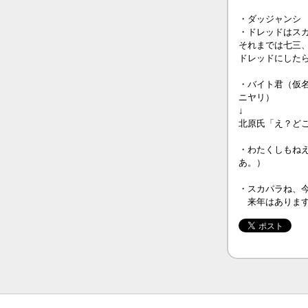
・ダッジャンシ
・ドレッドはス
それまでは七三
ドレッドにした
・バイト君（仮
ニヤリ）
↓
北原氏「え？ど
・わたくしもね
あ。）
・スカパラね、
来年はあります