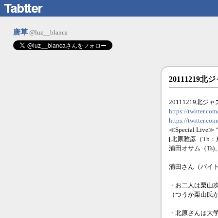
唐草
@luz__blanca
20111219
20111219北ジ
https://twitter.
https://twitter.
≪Special Live≫
[北原雅彦（Tb
浦田オサム（Ts)
浦田さん（バイ
・お二人は栗山
（つうか栗山氏が
・北原さんは大