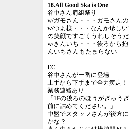
18.All Good Ska is One
谷中さん肩組祭り
w/ガモさん・・・ガモさん
w/つよ様・・・なんか珍し
の笑顔ですごくうれしそう
w/きんいち・・・後ろから
んいちさんもたまらない
EC
谷中さんが一番に登場
上手から下手まで全力疾走！
業務連絡あり
「1Fの後ろのほうがぎゅう
前に詰めてください。」
中盤でスタッフさんが後方
かな？