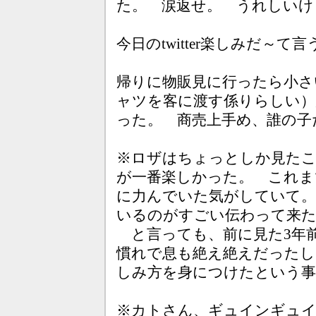
た。 涙返せ。 うれしいけ
今日のtwitter楽しみだ～
帰りに物販見に行ったら小さ
ャツを客に渡す係りらしい）
った。 商売上手め、誰の子
※ロザはちょっとしか見た
が一番楽しかった。 これま
に力んでいた気がしていて。
いるのがすごい伝わって来
と言っても、前に見た3年
慣れで息も絶え絶えだったし
しみ方を身につけたという
※カトさん、ギュインギュ