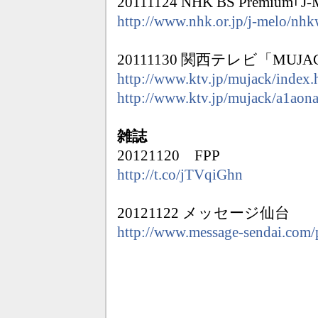
20111124 NHK BS Premium｢J
http://www.nhk.or.jp/j-melo/nhk
20111130 関西テレビ「MUJA
http://www.ktv.jp/mujack/index.
http://www.ktv.jp/mujack/a1ao
雑誌
20121120 FPP
http://t.co/jTVqiGhn
20121122 メッセージ仙台
http://www.message-sendai.com