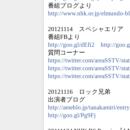
番組ブログより
http://www.nhk.or.jp/elmundo-b
20121114 スペシャエリア
番組FBより
http://goo.gl/dEfi2
http://goo.
質問コーナー
https://twitter.com/areaSSTV/s
https://twitter.com/areaSSTV/s
https://twitter.com/areaSSTV/s
20121116 ロック兄弟
出演者ブログ
http://ameblo.jp/tanakamiri/ent
http://goo.gl/Pg9Fj