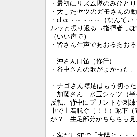
・最初にリズム隊のみひとり
・大したヤツのガモさんの
・el ca～～～～～（なん
ルッと振り返る→指揮者っぽ
（いい声で）
・皆さん生声であおるあおる
・沖さん口笛（修行）
・谷中さんの歌がよかった。
・ナゴさん襟足はもう切った
・加藤さん 水玉シャツ（半
反転、背中にプリントか刺繍
中で上着脱ぐ（！！）靴下（
か？ 生足部分かちらちら見
・客だしSEで「太陽と・・