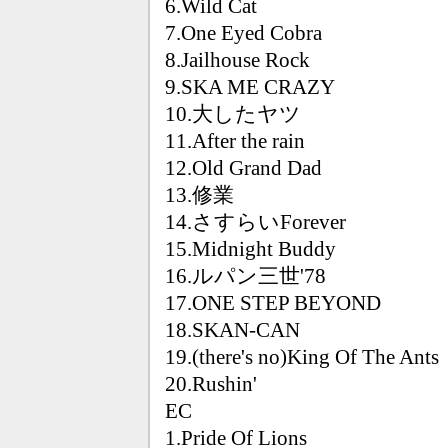
6.Wild Cat
7.One Eyed Cobra
8.Jailhouse Rock
9.SKA ME CRAZY
10.大したヤツ
11.After the rain
12.Old Grand Dad
13.修業
14.さすらいForever
15.Midnight Buddy
16.ルパン三世'78
17.ONE STEP BEYOND
18.SKAN-CAN
19.(there's no)King Of The Ants
20.Rushin'
EC
1.Pride Of Lions