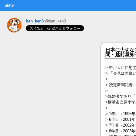
Tabtter
ban_ken3
@ban_ken3
日本に大切な
聞・越前屋知
> 中川大臣に慰
> 「会見は面白
>
> 読売新聞記者 
>
>既婚者であり「
>横浜市立原小
>
> 1年目（19
> 6年目（20
> 7年目（20
> 8年目（20