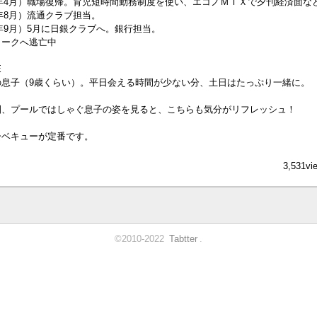
005年4月）職場復帰。育児短時間勤務制度を使い、エコノＭＩＸで夕刊経済面な
06年8月）流通クラブ担当。
08年9月）5月に日銀クラブへ。銀行担当。
ヨークへ逃亡中
E
の息子（9歳くらい）。平日会える時間が少ない分、土日はたっぷり一緒に。
物園、プールではしゃぐ息子の姿を見ると、こちらも気分がリフレッシュ！
ーベキューが定番です。
3,531vi
©2010-2022
Tabtter
.