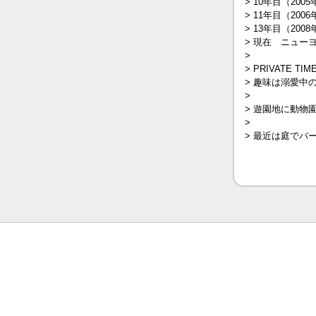
> 10年目（2
> 11年目（20
> 13年目（20
> 現在 ニュー
>
> PRIVATE TIM
> 趣味は溺愛中
>
> 遊園地に動
>
> 最近は庭でバ