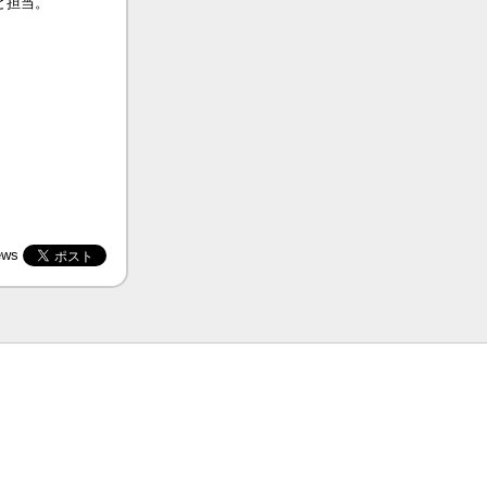
ど担当。
ews