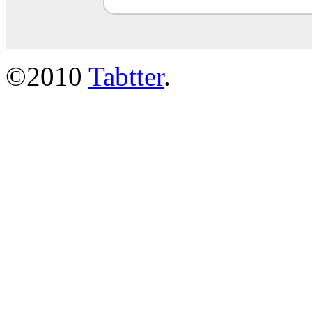
©2010
Tabtter
.