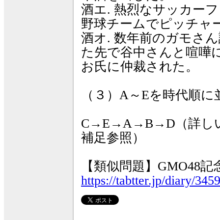
酒エ. 熱烈なサッカー
野球チームでピッチャ
酒オ. 数年前のガモさ
た先で谷中さんと喧嘩
お氏に仲裁された。
（３）A～Eを時代順に
C→E→A→B→D（詳
補足参照）
【類似問題】GMO48
https://tabtter.jp/diary/345