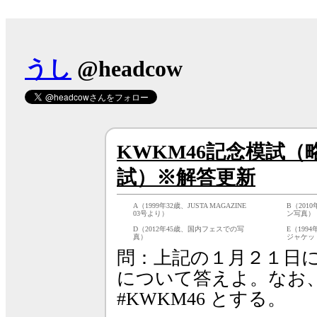
うし
@headcow
KWKM46記念模試（
試）※解答更新
A（1999年32歳、JUSTA MAGAZINE
B（201
03号より）
ン写真）
D（2012年45歳、国内フェスでの写
E（199
真）
ジャケッ
問：上記の１月２１日
について答えよ。なお
#KWKM46 とする。