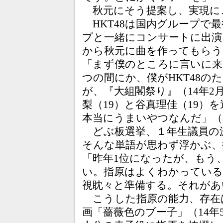
秋元にそう提案し、実現に
HKT48は国内グループで
プと一緒にコンサートに出演
から秋元に曲を作ってもらう
「まず僕のところに言いに来
つの間にか、僕がHKT48の
が、『大組閣祭り』（14年
梨（19）と谷真理佳（19）
本当にうまいやつなんだ」（
どぶ板選挙、１年生議員の
そんな単語が思わず浮かぶ、
「昨年1位になったが、もう
い。指原はよくわかっている
視眈々と準備する。それがあ
こうした指原の能力、存在
画「薔薇色のブー子」（14年