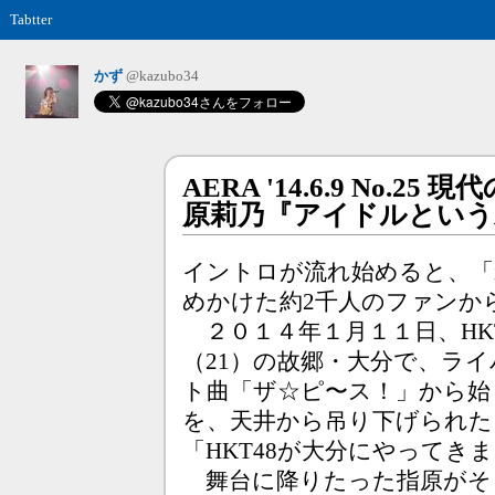
Tabtter
かず
@kazubo34
AERA '14.6.9 No.25 
原莉乃『アイドルという
イントロが流れ始めると、「i
めかけた約2千人のファンか
２０１４年１月１１日、HK
（21）の故郷・大分で、ラ
ト曲「ザ☆ピ〜ス！」から始
を、天井から吊り下げられた
「HKT48が大分にやってき
舞台に降りたった指原がそ