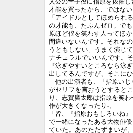
人公の幸子役に指原を抜擢し
才能を買ったから、ではない
「アイドルとしてほめられ
の才能も、たぶんゼロ。でも
原ほど僕を笑わす人ってほ
間違いないんです。それなの
うともしない。うまく演じ
ナチュラルでいいんです。
『泳ぎやすいところなら泳ぎ
出してるんですが、そこにひ
他の出演者も、「指原いじ
がセリフを言おうとすると
り、志賀廣太郎は指原を笑わ
作が大きくなったり-。
「皆、『指原おもしろいね』
で一緒になったある大物俳優
ていた。あのたたずまいが、