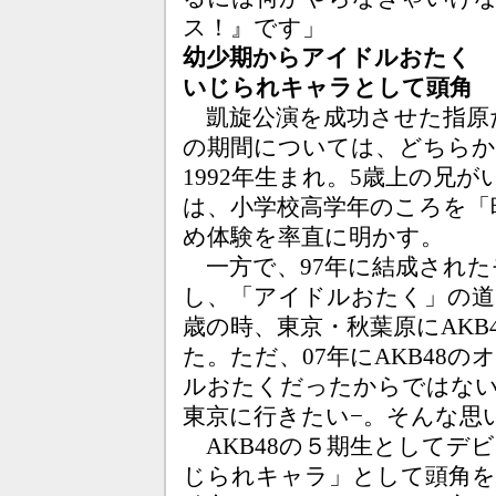
ス！』です」
幼少期からアイドルおたく
いじられキャラとして頭角
凱旋公演を成功させた指原
の期間については、どちらか
1992年生まれ。5歳上の兄
は、小学校高学年のころを「
め体験を率直に明かす。
一方で、97年に結成された
し、「アイドルおたく」の道
歳の時、東京・秋葉原にAK
た。ただ、07年にAKB48
ルおたくだったからではない
東京に行きたい−。そんな思
AKB48の５期生としてデ
じられキャラ」として頭角を