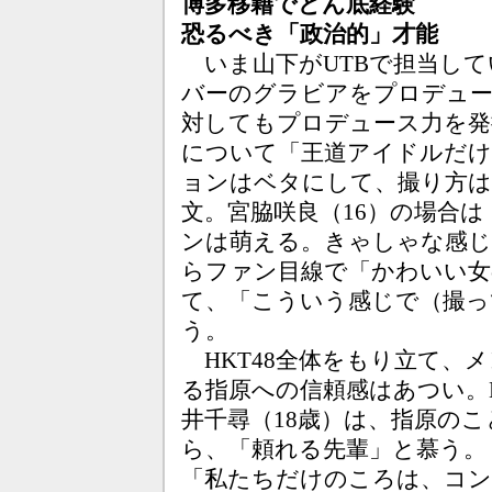
博多移籍でどん底経験
恐るべき「政治的」才能
いま山下がUTBで担当して
バーのグラビアをプロデュ
対してもプロデュース力を発
について「王道アイドルだけ
ョンはベタにして、撮り方
文。宮脇咲良（16）の場合
ンは萌える。きゃしゃな感じ
らファン目線で「かわいい女
て、「こういう感じで（撮っ
う。
HKT48全体をもり立て、
る指原への信頼感はあつい。H
井千尋（18歳）は、指原の
ら、「頼れる先輩」と慕う。
「私たちだけのころは、コン