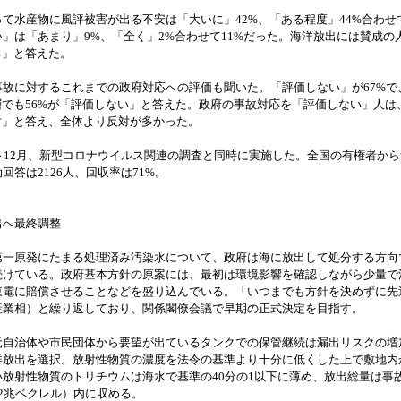
水産物に風評被害が出る不安は「大いに」42%、「ある程度」44%合わせて
」は「あまり」9%、「全く」2%合わせて11%だった。海洋放出には賛成の
る」と答えた。
故に対するこれまでの政府対応への評価も聞いた。「評価しない」が67%で
層でも56%が「評価しない」と答えた。政府の事故対応を「評価しない」人は
対」と答え、全体より反対が多かった。
～12月、新型コロナウイルス関連の調査と同時に実施した。全国の有権者から
回答は2126人、回収率は71%。
出へ最終調整
一原発にたまる処理済み汚染水について、政府は海に放出して処分する方向
続けている。政府基本方針の原案には、最初は環境影響を確認しながら少量で
東電に賠償させることなどを盛り込んでいる。「いつまでも方針を決めずに先
産業相）と繰り返しており、関係閣僚会議で早期の正式決定を目指す。
自治体や市民団体から要望が出ているタンクでの保管継続は漏出リスクの増
洋放出を選択。放射性物質の濃度を法令の基準より十分に低くした上で敷地内
い放射性物質のトリチウムは海水で基準の40分の1以下に薄め、放出総量は事
2兆ベクレル）内に収める。