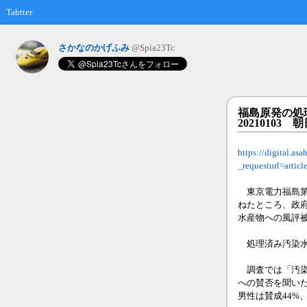
Tabtter
さかなのかげふみ
@Spia23Tc
福島原発の処
20210103 
https://digital.a
_requesturl=art
東京電力福島第
ねたところ、政府
水産物への風評
処理済み汚染水
調査では「汚染
への賛否を聞いた
男性は賛成44%