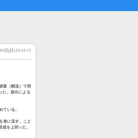
3日(日) 23:13:15
調査（郵送）で尋
った。放出による
めている。
を海に流す」こと
賛成を上回った。