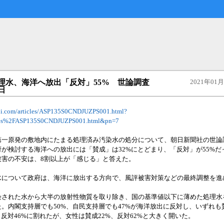
理水、海洋へ放出「反対」55% 世論調査
2021年01月0
朝日
sahi.com/articles/ASP135S0CNDJUZPS001.html?
icles%2FASP135S0CNDJUZPS001.html&pn=7
一原発の敷地内にたまる処理済み汚染水の処分について、朝日新聞社の世論
が検討する海洋への放出には「賛成」は32%にとどまり、「反対」が55%だ
被害の不安は、8割以上が「感じる」と答えた。
について政府は、海洋に放出する方向で、風評被害対策などの最終調整を進
された水から大半の放射性物質を取り除き、国の基準値以下に薄めた処理水
。内閣支持層でも50%、自民支持層でも47%が海洋放出に反対し、いずれも
、反対46%に割れたが、女性は賛成22%、反対62%と大きく開いた。