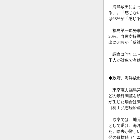
海洋放出によって
る」。「感じない
は68%が「感じ
福島第一原発事
20%。自民支持
出に64%が「反
調査は昨年11
千人が対象で有効
◆政府、海洋放
東京電力福島第
どの最終調整を
が生じた場合は
（梶山弘志経済
原案では、地元
として退け、海
た。除去が難し
発の目標値（年2