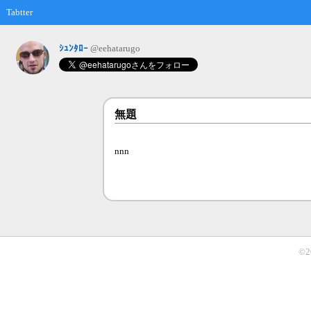
Tabtter
ｼｭﾝﾀﾛｰ
@eehatarugo
無題
nnn
©2