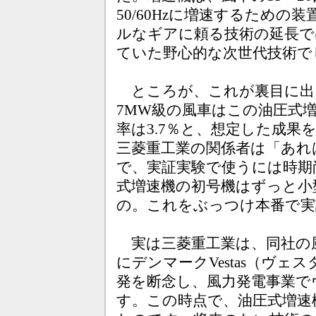
50/60Hzに増速するため
ルなギアに頼る技術の延長で
ていた野心的な次世代技術で
ところが、これが裏目に出
7MW級の風車はこの油圧式
率は3.7％と、想定した成
三菱重工業の関係者は「あれ
で、実証実験で使うには時期
式増速機の初号機はずっと小
の。これをぶっつけ本番で実
実は三菱重工業は、同社の風
にデンマークVestas（ヴ
発を断念し、風力発電事業で
す。この時点で、油圧式増速