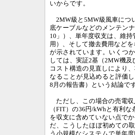
いからです。
2MW級と5MW級風車につ
底ケーブルなどのメンテンナ
10」）、単年度収支は、維
用）、そして撤去費用などを
が示されています。いくつか
しては、実証2基（2MW機及
コスト構造の見直しにより、
なることが見込めると評価し
8月の報告書）という結論で
ただし、この場合の売電収
（FIT）の36円/kWhと有
を収支に含めていない点でか
だ、こうしたほぼ初めての取
う小規模なシステムで単年度