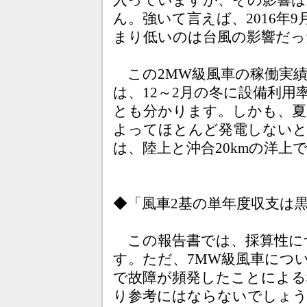
入っていますが、その影響
ん。強いて言えば、2016年
まり低いのは台風の影響だっ
この2MW級風車の稼働実績
は、12～2月の冬に設備利用
とも分かります。しかも、夏が
よってほとんど発電しない
は、陸上と沖合20kmの洋上
◆「風車2基の単年度収支は
この報告書では、採算性に
す。ただ、7MW級風車につ
で故障が頻発したことによる
り参考にはならないでしょう