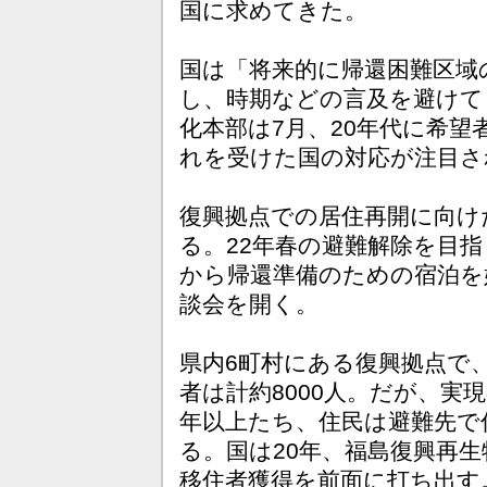
国に求めてきた。
国は「将来的に帰還困難区域
し、時期などの言及を避けて
化本部は7月、20年代に希
れを受けた国の対応が注目さ
復興拠点での居住再開に向け
る。22年春の避難解除を目指
から帰還準備のための宿泊を
談会を開く。
県内6町村にある復興拠点で
者は計約8000人。だが、実
年以上たち、住民は避難先で
る。国は20年、福島復興再
移住者獲得を前面に打ち出す