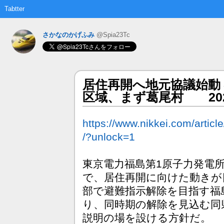
Tabtter
さかなのかげふみ
@Spia23Tc
居住再開へ地元協議始動
区域、まず葛尾村 202
https://www.nikkei.com/ar
/?unlock=1
東京電力福島第1原子力発電
で、居住再開に向けた動きが
部で避難指示解除を目指す福
り、同時期の解除を見込む同
説明の場を設ける方針だ。