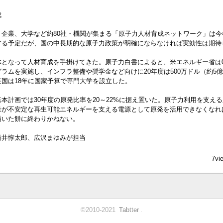
成
、企業、大学など約80社・機関が集まる「原子力人材育成ネットワーク」は今
する予定だが、国の中長期的な原子力政策が明確にならなければ実効性は期待
体となって人材育成を手掛けてきた。原子力白書によると、米エネルギー省は0
ラムを実施し、インフラ整備や奨学金など向けに20年度は500万ドル（約5億5
国は18年に国家予算で専門大学を設立した。
本計画では30年度の原発比率を20～22%に据え置いた。原子力利用を支え
量が不安定な再生可能エネルギーを支える電源として原発を活用できなくなれ
描いた餅に終わりかねない。
惇太郎、広沢まゆみが担当
7vi
©2010-2021
Tabtter
.