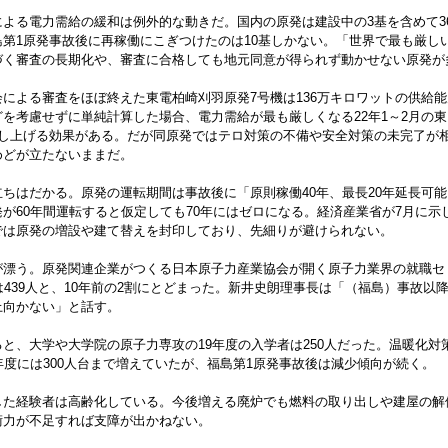
よる電力需給の緩和は例外的な動きだ。国内の原発は建設中の3基を含めて36
島第1原発事故後に再稼働にこぎつけたのは10基しかない。「世界で最も厳し
づく審査の長期化や、審査に合格しても地元同意が得られず動かせない原発が
による審査をほぼ終えた東電柏崎刈羽原発7号機は136万キロワットの供給
を考慮せずに単純計算した場合、電力需給が最も厳しくなる22年1～2月の
押し上げる効果がある。だが同原発ではテロ対策の不備や安全対策の未完了が
めどが立たないままだ。
ちはだかる。原発の運転期間は事故後に「原則稼働40年、最長20年延長可
が60年間運転すると仮定しても70年にはゼロになる。経済産業省が7月に示
では原発の増設や建て替えを封印しており、先細りが避けられない。
が漂う。原発関連企業がつくる日本原子力産業協会が開く原子力業界の就職セ
は439人と、10年前の2割にとどまった。新井史朗理事長は「（福島）事故以
上向かない」と話す。
と、大学や大学院の原子力専攻の19年度の入学者は250人だった。温暖化対
年度には300人台まで増えていたが、福島第1原発事故後は減少傾向が続く。
した経験者は高齢化している。今後増える廃炉でも燃料の取り出しや建屋の解
術力が不足すれば支障が出かねない。