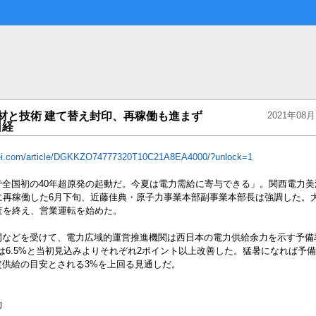
材と技術 建て替え封印、再稼働も進まず
2021年08月1
日経
kei.com/article/DGKKZO74777320T10C21A8EA4000/?unlock=1
で全国初の40年超原発の起動だ。今夏は電力需給に寄与できる」。関西電力美
に再稼働した6月下旬、近藤佳典・原子力事業本部副事業本部長は強調した。大
査を終え、営業運転を始めた。
開などを受けて、電力広域的運営推進機関は西日本の電力供給余力を示す予備
8月は6.5%と当初見込みよりそれぞれ2ポイント以上改善した。猛暑になれば予
定供給の目安とされる3%を上回る見通しだ。
約