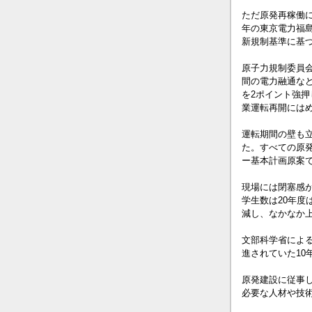
ただ原発再稼働に
年の東京電力福
新規制基準に基
原子力規制委員会
間の電力融通など
を2ポイント強
業運転再開には
運転期間の壁も立
た。すべての原発
ー基本計画原案
現場には閉塞感
学生数は20年度
減し、なかなか
文部科学省による
進されていた10
原発建設に従事
必要な人材や技