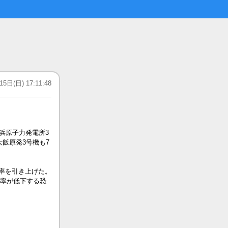
5日(日) 17:11:48
浜原子力発電所3
飯原発3号機も7
率を引き上げた。
備率が低下する恐