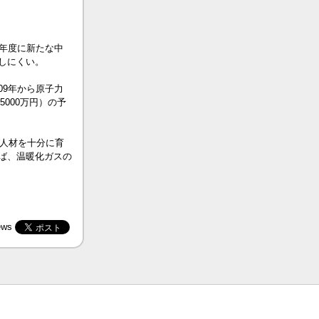
年度に新たな中
しにくい。
9年から原子力
000万円）の予
る人材を十分に育
ば、温暖化ガスの
ews