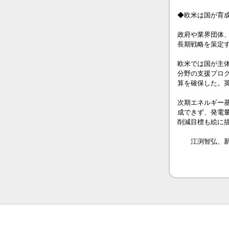
◆欧米は国が育
政府や業界団体
長期戦略を策定
欧米では国が主
分野の支援プログ
算を確保した。英
次期エネルギー基
成できず、発電
削減目標も絵に
江渕智弘、新井