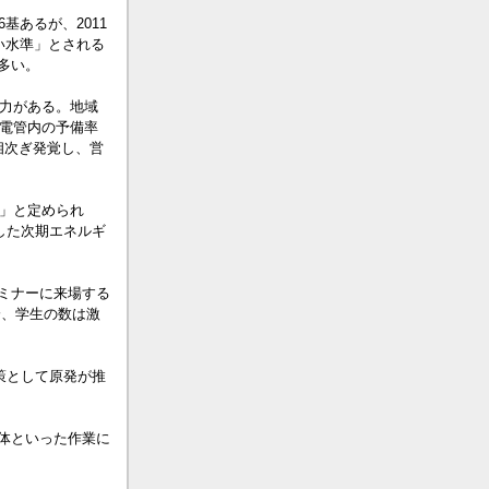
基あるが、2011
い水準」とされる
多い。
能力がある。地域
東電管内の予備率
相次ぎ発覚し、営
能」と定められ
した次期エネルギ
ミナーに来場する
降、学生の数は激
策として原発が推
体といった作業に