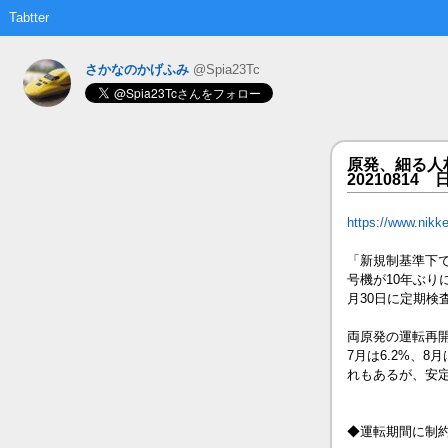
Tabtter
さかなのかげふみ
@Spia23Tc
原発、細る人
20210814 
https://www.nik
「新規制基準下
号機が10年ぶり
月30日に定期検
両原発の運転再
7月は6.2%、
れもあるが、安
◆運転期間に制