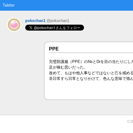
Tabtter
pokochan1
@pokochan1
PPE
完璧防護服（PPE）のNsとDrを目の当たりにし
足が竦む思いだった。
改めて、もはや他人事などではないと己を戒め
非日常すら日常となりかけて、色んな意味で弛
©2