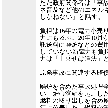
ただ政府関係者は「事
ネ普及など他のエネル
しかねない」と話す。
負担は16年の電力小売
力にも及ぶ。20年10
託送料に廃炉などの費
していない新電力も負
力は「上乗せは違法」
原発事故に関連する賠
廃炉を含めた事故処理
い。炉心溶融を起こした
燃料の取り出しを含め廃
年に公表した。燃料が