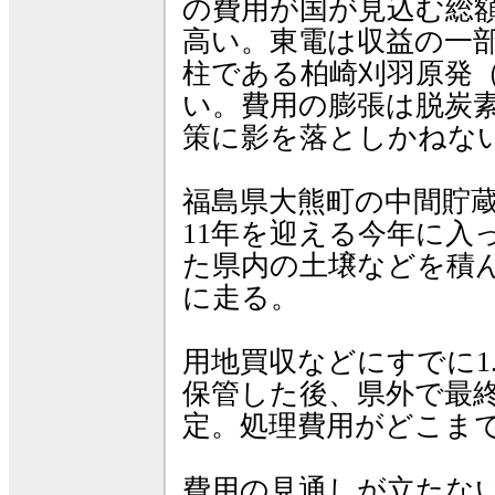
の費用が国が見込む総額
高い。東電は収益の一
柱である柏崎刈羽原発
い。費用の膨張は脱炭
策に影を落としかねな
福島県大熊町の中間貯
11年を迎える今年に入
た県内の土壌などを積
に走る。
用地買収などにすでに1
保管した後、県外で最
定。処理費用がどこま
費用の見通しが立たな