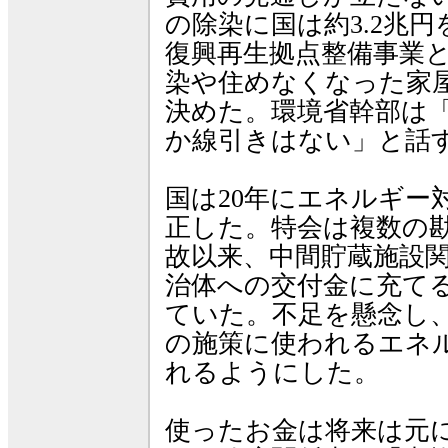
の除染に国は約3.2兆円
復興再生拠点整備事業
染や住めなくなった家
決めた。環境省幹部は
か線引きはない」と話
国は20年にエネルギー
正した。特会は複数の
故以来、中間貯蔵施設
治体への交付金に充て
ていた。不足を懸念し
の施策に使われるエネ
れるようにした。
使ったお金は将来は元