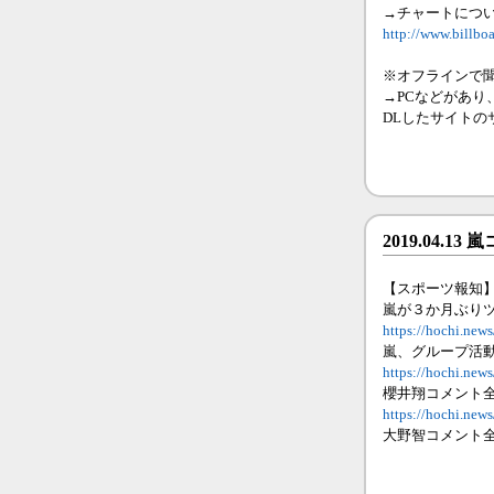
→チャートにつ
http://www.billb
※オフラインで
→PCなどがあ
DLしたサイトの
2019.04.
【スポーツ報知
嵐が３か月ぶり
https://hochi.ne
嵐、グループ活
https://hochi.ne
櫻井翔コメント
https://hochi.ne
大野智コメント