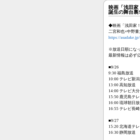
映画「浅田家
誕生の舞台裏S
◆映画「浅田家
二宮和也×中野量
https://asadake.jp
※放送日順にな
最新情報は必ず
■9/26
9:30 福島放送
10:00 テレビ新潟
13:00 高知放送
14:00 テレビ大分
15:50 鹿児島テ
16:00 琉球朝日
16:55 テレビ長崎
■9/27
15:20 北海道テ
16:30 静岡放送