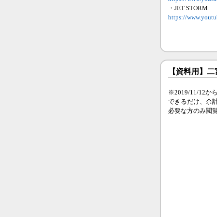
・JET STORM
https://www.you
【資料用】二
※2019/11/
できるだけ、余
必要な方のみ閲