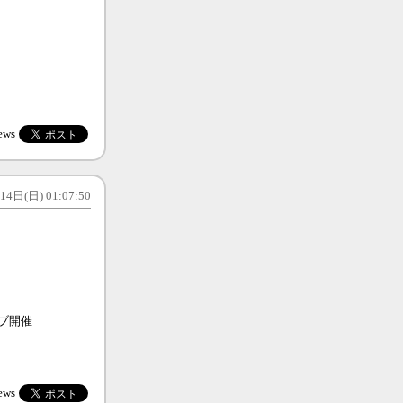
ews
4日(日) 01:07:50
ブ開催
ews