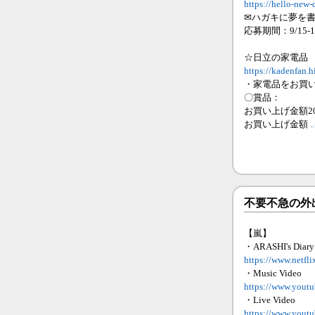
https://hello-new-
✉ハガキに夢を
応募期間：9/15-
☆日立の家電品
https://kadenfan.h
・家電品をお買
〇賞品：
お買い上げ金額2
お買い上げ金額
.
不要不急の外
【嵐】
・ARASHI's Diary
https://www.netfl
・Music Video
https://www.you
・Live Video
https://www.yo