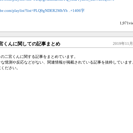
tube.com/playlist?list=PLQ9gNDER2MhYh
..+1406字
1,971vi
宮くんに関しての記事まとめ
2019年11月1
12からの二宮くんに関する記事をまとめています。
計な憶測や反応などがない、関連情報が掲載されている記事を抜粋しています
覧ください。