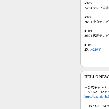
■9/29
24:54 テレビ宮崎
■9/30
26:34 中京テレビ
■10/1
26:04 広島テレビ
■10/2
25:
..+226字
HELLO NE
☆公式キャンペ
・A・NA・TA for
https://anatafor.h
・HA・GA・KI fo