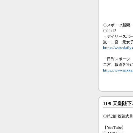
◇スポーツ新聞
〇11/12
・デイリースポ
嵐・二宮 元女
https://www.daily
・日刊スポーツ
二宮、報道各社
https://www.nikka
11/9 天皇
〇第2部 祝賀式典 17
【YouTube】