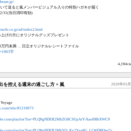
dream.jp/
書いて送ると嵐メンバービジュアル入りの特別ハガキが届く
12/31(当日消印有効)
itachi.co.jp/ad/index2.html
い上げの方にオリジナルグッズプレゼント
0万円未満 … 日立オリジナルレシートファイル
.+1963字
4,194vi
出を控える週末の過ごし方 × 嵐
2020年03月2
 Voyage
ix.com/title/81219073
tube.com/playlist?list=PLQ9gNDER2MhZG8CSUpArY-XaofHIbXWC9
utube.com/playlist?list=PLQ9gNDER2MhYQ_Kx2Yya8G_LLWDHQwi7c