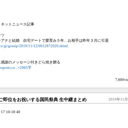
・ネットニュース記事
ーツ
子アナと結婚 自宅デートで愛育み５年…お相手は昨年３月に引退
.co.jp/gossip/2019/11/12/0012872020.shtml
に感謝のメッセージ付きどら焼き贈る
nsports.co
..+2985字
7,600vi
陛下ご即位をお祝いする国民祭典 生中継まとめ
2019年11月0
:10-18:40