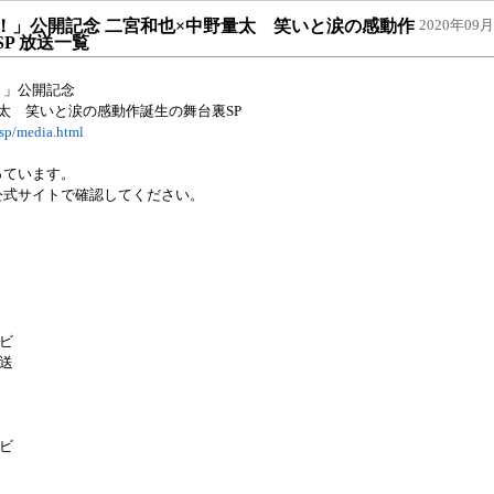
！」公開記念 二宮和也×中野量太 笑いと涙の感動作
2020年09月2
P 放送一覧
！」公開記念
太 笑いと涙の感動作誕生の舞台裏SP
/sp/media.html
っています。
公式サイトで確認してください。
レビ
放送
レビ