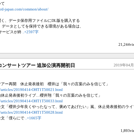
いて
oard-japan.com/common/about/
聞く、データ保存用ファイルにDL版を購入する
り、データとしてを保持できる環境がある場合は、
サービスが終
..+2597字
21,244vi
13 嵐コンサートツアー 追加公演再開初日
2019年04月1
】
ツアー再開 休止発表後初 櫻井は「我々の言葉のみを信じて」
ws/articles/20190414-OHT1T50021.html
動休止発表後初ライブ…櫻井翔「我々の言葉のみを信じて」
ws/articles/20190414-OHT1T50033.html
全文「櫻井少年良くやったなって、褒めてあげたい」嵐、休止発表後初のライ
ws/articles/20190414-OHT1T50028.html
全文「僕らにで
..+1665字
1,893vi