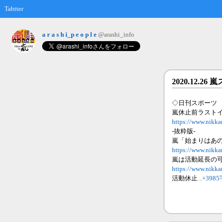
Tabtter
a r a s h i_p e o p l e
@arashi_info
2020.12.
◇日刊スポーツ
嵐休止前ラスト
https://www.nikk
-抜粋版-
嵐「始まりはあ
https://www.nikk
嵐は活動延長の
https://www.nikk
活動休止
..+398