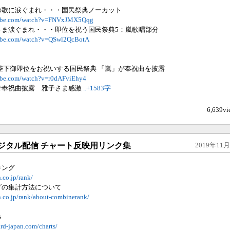
の歌に涙ぐまれ・・・国民祭典ノーカット
tube.com/watch?v=FNVxJMX5Qqg
さま涙ぐまれ・・・即位を祝う国民祭典5：嵐歌唱部分
tube.com/watch?v=QSwl2QcBotA
皇陛下御即位をお祝いする国民祭典 「嵐」が奉祝曲を披露
ube.com/watch?v=r0dAFviEhy4
で奉祝曲披露 雅子さま感激
..+1583字
6,639vi
ジタル配信 チャート反映用リンク集
2019年11月0
キング
.co.jp/rank/
グの集計方法について
n.co.jp/rank/about-combinerank/
s
rd-japan.com/charts/