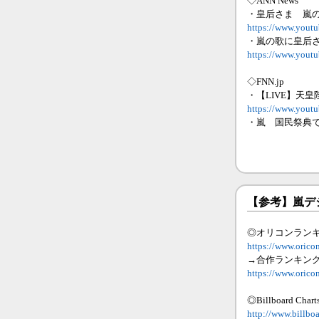
◇ANN News
・皇后さま 嵐
https://www.you
・嵐の歌に皇后
https://www.you
◇FNN.jp
・【LIVE】天
https://www.yout
・嵐 国民祭典
【参考】嵐デ
◎オリコンラン
https://www.oricon
→合作ランキン
https://www.orico
◎Billboard Chart
http://www.billboa