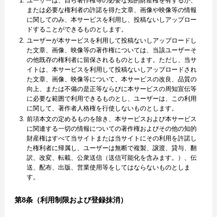
ユーザーは、自ら著作権等の必要な知的財産権を有するか、
または必要な権利者の許諾を得た文章、画像や映像等の情報
に関してのみ、本サービスを利用し、投稿ないしアップロー
ドすることができるものとします。
ユーザーが本サービスを利用して投稿ないしアップロードし
た文章、画像、映像等の著作権については、当該ユーザーそ
の他既存の権利者に留保されるものとします。ただし、当サ
イトは、本サービスを利用して投稿ないしアップロードされ
た文章、画像、映像等について、本サービスの改良、品質の
向上、または不備の是正等ならびに本サービスの周知宣伝等
に必要な範囲で利用できるものとし、ユーザーは、この利用
に関して、著作者人格権を行使しないものとします。
前項本文の定めるものを除き、本サービスおよび本サービス
に関連する一切の情報についての著作権およびその他の知的
財産権はすべて当サイトまたは当サイトにその利用を許諾し
た権利者に帰属し、ユーザーは無断で複製、譲渡、貸与、翻
訳、改変、転載、公衆送信（送信可能化を含みます。）、伝
送、配布、出版、営業使用等をしてはならないものとしま
す。
第8条（利用制限および登録抹消）