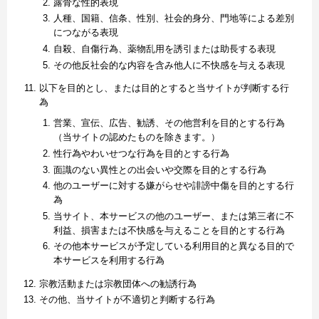
露骨な性的表現
人種、国籍、信条、性別、社会的身分、門地等による差別
につながる表現
自殺、自傷行為、薬物乱用を誘引または助長する表現
その他反社会的な内容を含み他人に不快感を与える表現
以下を目的とし、または目的とすると当サイトが判断する行
為
営業、宣伝、広告、勧誘、その他営利を目的とする行為
（当サイトの認めたものを除きます。）
性行為やわいせつな行為を目的とする行為
面識のない異性との出会いや交際を目的とする行為
他のユーザーに対する嫌がらせや誹謗中傷を目的とする行
為
当サイト、本サービスの他のユーザー、または第三者に不
利益、損害または不快感を与えることを目的とする行為
その他本サービスが予定している利用目的と異なる目的で
本サービスを利用する行為
宗教活動または宗教団体への勧誘行為
その他、当サイトが不適切と判断する行為