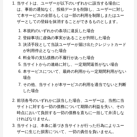
当サイトは、ユーザーが以下のいずれかに該当する場合に
は、事前の通知なく、投稿データを削除し、ユーザーに対し
て本サービスの全部もしくは一部の利用を制限しまたはユー
ザーとしての登録を抹消することができるものとします。
本規約のいずれかの条項に違反した場合
登録事項に虚偽の事実があることが判明した場合
決済手段として当該ユーザーが届け出たクレジットカード
が利用停止となった場合
料金等の支払債務の不履行があった場合
当サイトからの連絡に対し、一定期間返答がない場合
本サービスについて、最終の利用から一定期間利用がない
場合
その他、当サイトが本サービスの利用を適当でないと判断
した場合
前項各号のいずれかに該当した場合、ユーザーは、当然に当
サイトに対する一切の債務について期限の利益を失い、その
時点において負担する一切の債務を直ちに一括して弁済しな
ければなりません。
当サイトは、本条に基づき当サイトが行った行為によりユー
ザーに生じた損害について、一切の責任を負いません。