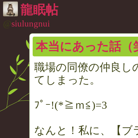
龍眠帖
@
siulungnui
本当にあった話（
職場の同僚の仲良し
てしまった。
ﾌﾟｰ!(*≧ｍ≦)=3
なんと！私に、【ブ