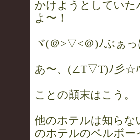
かけようとしていた
よ〜！
ヾ(＠>▽<＠)ﾉぶぁ
あ〜、(∠T▽T)ﾉ彡☆ﾊﾗ
ことの顛末はこう。
他のホテルは知らな
のホテルのベルボー