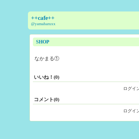
++cafe++
@yamaharuxx
SHOP
なかまる①
いいね！(0)
ログイ
コメント(0)
ログイ