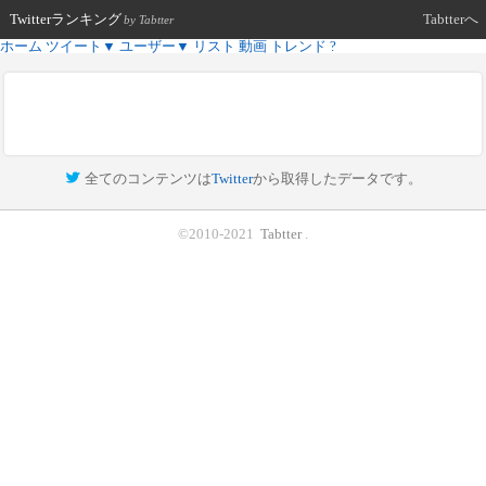
Twitterランキング
Tabtterへ
by Tabtter
ホーム
ツイート
▼
ユーザー
▼
リスト
動画
トレンド
?
全てのコンテンツは
Twitter
から取得したデータです。
©2010-2021
Tabtter
.