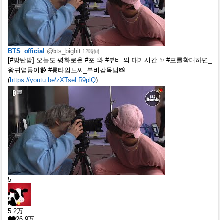
BTS_official
@bts_bighit
12時間
[#방탄밤] 오늘도 평화로운 #포 와 #부비 의 대기시간 ✨ #포를확대하면_
왕귀염둥이📹 #롱타임노씨_부비감독님📸
(
https://youtu.be/zXTseLR9plQ
)
5
5.2
万
26.9
万