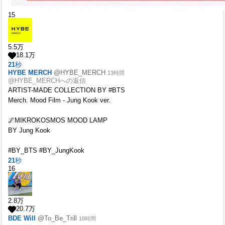
15
5.5
万
18.1
万
21
秒
HYBE MERCH
@HYBE_MERCH
13時間
@HYBE_MERCHへの返信
ARTIST-MADE COLLECTION BY #BTS
Merch. Mood Film - Jung Kook ver.
🌌MIKROKOSMOS MOOD LAMP
BY Jung Kook
#BY_BTS #BY_JungKook
21
秒
16
2.8
万
20.7
万
BDE Will
@To_Be_Trill
18時間