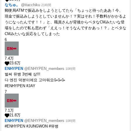
なちゅ。
@itacchiku
21時間
郵便局ATMで振込みをしようとしてたら「ちょっと待ったああ！今、
現金で振込みしようとしていませんか！？実はそれ！手数料がかかるよ
うになったんです！！」と、職員さんが背後からベタなCMみたいな登
場をしたので私も思わず「ええっ！そうなんですかあっ！？」とベタな
CMみたいな反応をしてしまった
6
7.4
万
23.6
万
ENHYPEN
@ENHYPEN_members
10時間
벌써 뮤뱅 3번째 상!!!
다 엔진 덕분이에요 고마워요🥳🥳🥳
#ENHYPEN #JAY
7
7.1
万
21.8
万
ENHYPEN
@ENHYPEN_members
10時間
#ENHYPEN #JUNGWON #뮤뱅