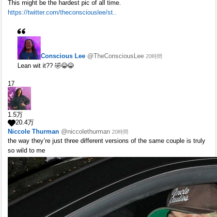
This might be the hardest pic of all time.
https://twitter.com/theconsciouslee/st..
Conscious Lee
@TheConsciousLee
20時間
Lean wit it?? 🤣😂😂
17
1.5
万
20.4
万
Niccole Thurman
@niccolethurman
20時間
the way they’re just three different versions of the same couple is truly
so wild to me