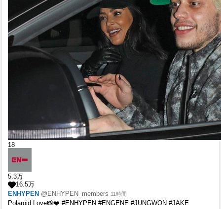
18
5.3
万
16.5
万
ENHYPEN
@ENHYPEN_members
11時間
Polaroid Love📸❤️ #ENHYPEN #ENGENE #JUNGWON #JAKE
#SUNGHOON #Polaroid_Love #PolaroidLoveChallenge