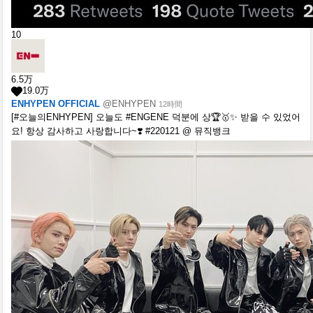
10
6.5
万
19.0
万
ENHYPEN OFFICIAL
@ENHYPEN
12時間
[#오늘의ENHYPEN] 오늘도 #ENGENE 덕분에 상🏆🥇✨ 받을 수 있었어
요! 항상 감사하고 사랑합니다~❣️ #220121 @ 뮤직뱅크