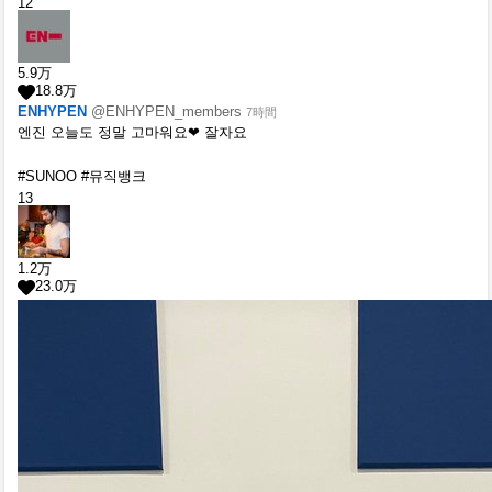
12
5.9
万
18.8
万
ENHYPEN
@ENHYPEN_members
7時間
엔진 오늘도 정말 고마워요❤ 잘자요
#SUNOO #뮤직뱅크
13
1.2
万
23.0
万