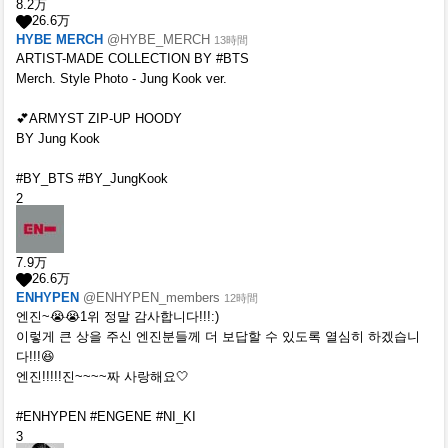
8.2
万
26.6
万
HYBE MERCH
@HYBE_MERCH
13時間
ARTIST-MADE COLLECTION BY #BTS
Merch. Style Photo - Jung Kook ver.
💕ARMYST ZIP-UP HOODY
BY Jung Kook
#BY_BTS #BY_JungKook
2
7.9
万
26.6
万
ENHYPEN
@ENHYPEN_members
12時間
엔진~😭😭1위 정말 감사합니다!!!:)
이렇게 큰 상을 주신 엔진분들께 더 보답할 수 있도록 열심히 하겠습니
다!!!😆
엔진!!!!!진~~~~짜 사랑해요🤍
#ENHYPEN #ENGENE #NI_KI
3