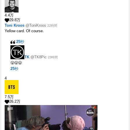
4.4
万
29.8
万
Toni Kroos
@ToniKroos
22時間
Yellow card. Of course.
25
秒
TK
@TK8Pic
23時間
😤😤😤
25
秒
4
7.5
万
26.2
万