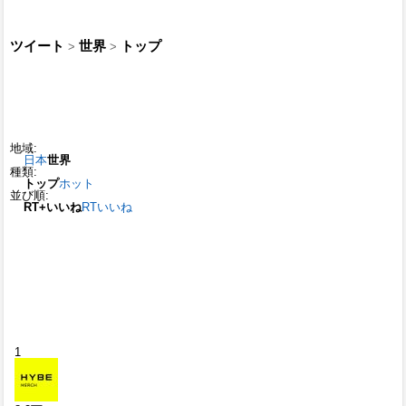
ツイート
世界
トップ
>
>
地域:
日本
世界
種類:
トップ
ホット
並び順:
RT+いいね
RT
いいね
1