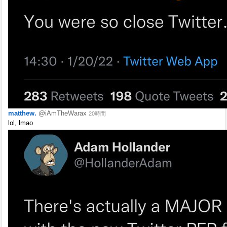
matthew.
@iAmTheWarax
20時間
lol, lmao