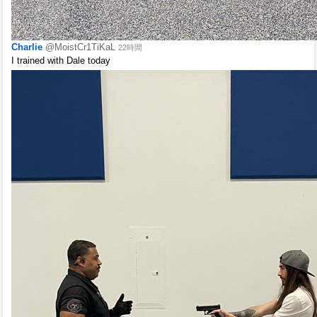
Charlie
@MoistCr1TiKaL
22時間
I trained with Dale today