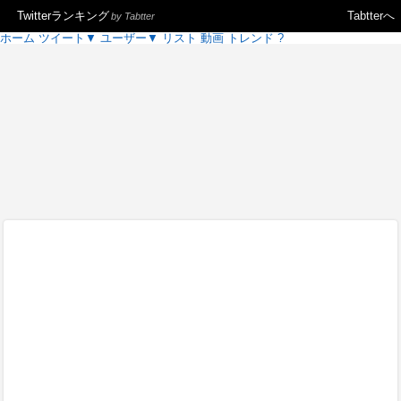
Twitterランキング
Tabtterへ
by Tabtter
ホーム
ツイート
▼
ユーザー
▼
リスト
動画
トレンド
?