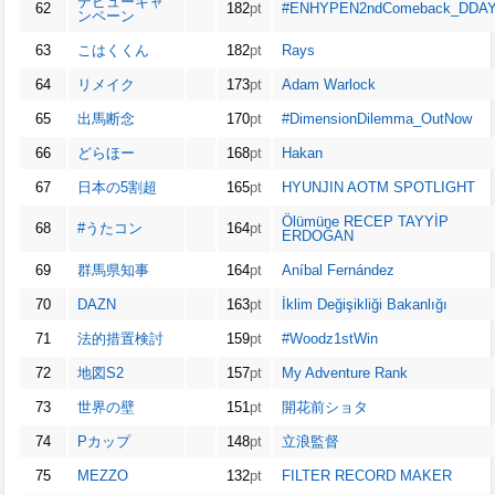
デビューキャ
62
182
pt
#ENHYPEN2ndComeback_DDA
ンペーン
63
こはくくん
182
pt
Rays
64
リメイク
173
pt
Adam Warlock
65
出馬断念
170
pt
#DimensionDilemma_OutNow
66
どらほー
168
pt
Hakan
67
日本の5割超
165
pt
HYUNJIN AOTM SPOTLIGHT
Ölümüne RECEP TAYYİP
68
#うたコン
164
pt
ERDOĞAN
69
群馬県知事
164
pt
Aníbal Fernández
70
DAZN
163
pt
İklim Değişikliği Bakanlığı
71
法的措置検討
159
pt
#Woodz1stWin
72
地図S2
157
pt
My Adventure Rank
73
世界の壁
151
pt
開花前ショタ
74
Pカップ
148
pt
立浪監督
75
MEZZO
132
pt
FILTER RECORD MAKER