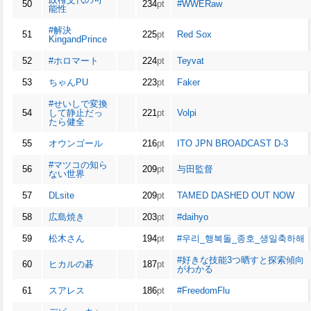
50
234
pt
#WWERaw
能性
#解決
51
225
pt
Red Sox
KingandPrince
52
#ホロマート
224
pt
Teyvat
53
ちゃんPU
223
pt
Faker
#せいしで変換
54
して静止だっ
221
pt
Volpi
たら健全
55
オウンゴール
216
pt
ITO JPN BROADCAST D-3
#マツコの知ら
56
209
pt
与田監督
ない世界
57
DLsite
209
pt
TAMED DASHED OUT NOW
58
広島焼き
203
pt
#daihyo
59
松木さん
194
pt
#우리_행복돌_종호_생일축하해
#好きな技能3つ晒すと探索傾向
60
ヒカルの碁
187
pt
がわかる
61
スアレス
186
pt
#FreedomFlu