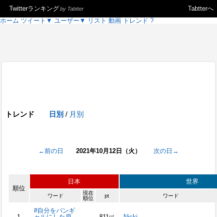
Twitterランキング
Tabtterへ
by Tabtter
ホーム
ツイート
▼
ユーザー
▼
リスト
動画
トレンド
?
トレンド
日別
/
月別
←前の日
2021年10月12日（火）
次の日→
日本
世界
順位
現在
ワード
pt
ワード
順位
#自分をバンギ
1
ャルにした原
811
pt
Nicki