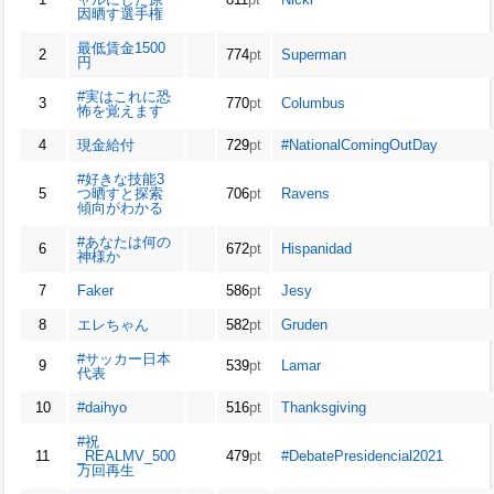
因晒す選手権
最低賃金1500
2
774
pt
Superman
円
#実はこれに恐
3
770
pt
Columbus
怖を覚えます
4
現金給付
729
pt
#NationalComingOutDay
#好きな技能3
5
つ晒すと探索
706
pt
Ravens
傾向がわかる
#あなたは何の
6
672
pt
Hispanidad
神様か
7
Faker
586
pt
Jesy
8
エレちゃん
582
pt
Gruden
#サッカー日本
9
539
pt
Lamar
代表
10
#daihyo
516
pt
Thanksgiving
#祝
11
_REALMV_500
479
pt
#DebatePresidencial2021
万回再生