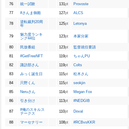
76
統一試験
131
pt
Provoste
77
#さんま御殿
127
pt
ALCS
逆転裁判20周
78
125
pt
Letonya
年
魅力度ランキ
79
123
pt
本家分家
ング44位
80
民放番組
123
pt
監督就任要請
81
#GetFreeNFT
119
pt
ちゃんPU
82
諏訪部さん
119
pt
Colts
83
みっく誕生日
115
pt
松木さん
84
只野くん
115
pt
seokjin
85
Neruさん
114
pt
Megan Fox
86
引き分け
113
pt
#NEDGIB
#俺のスキルス
87
110
pt
Doval
テークス
88
マーセナリー
108
pt
#RCBvsKKR