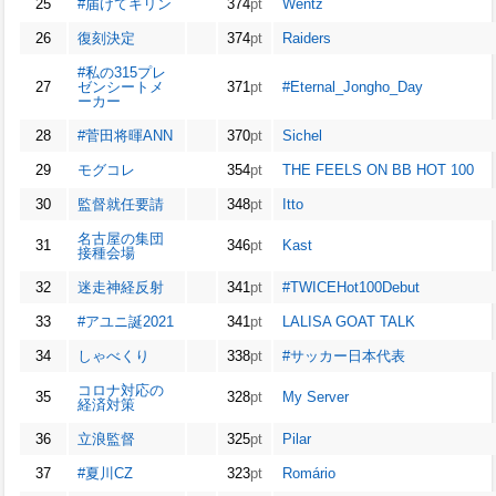
25
#届けてキリン
374
pt
Wentz
26
復刻決定
374
pt
Raiders
#私の315プレ
27
ゼンシートメ
371
pt
#Eternal_Jongho_Day
ーカー
28
#菅田将暉ANN
370
pt
Sichel
29
モグコレ
354
pt
THE FEELS ON BB HOT 100
30
監督就任要請
348
pt
Itto
名古屋の集団
31
346
pt
Kast
接種会場
32
迷走神経反射
341
pt
#TWICEHot100Debut
33
#アユニ誕2021
341
pt
LALISA GOAT TALK
34
しゃべくり
338
pt
#サッカー日本代表
コロナ対応の
35
328
pt
My Server
経済対策
36
立浪監督
325
pt
Pilar
37
#夏川CZ
323
pt
Romário