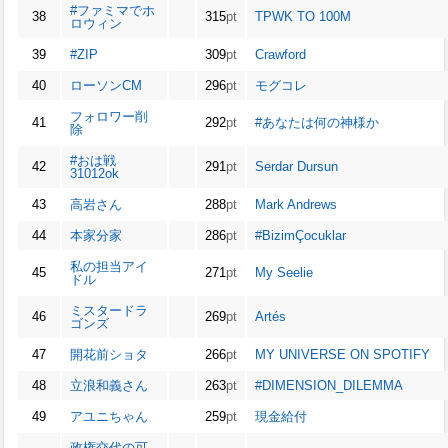
#ファミマでホ
38
315
pt
TPWK TO 100M
ロウィン
39
#ZIP
309
pt
Crawford
40
ローソンCM
296
pt
モグコレ
フォロワー削
41
292
pt
#あなたは何の神様か
除
#おは戦
42
291
pt
Serdar Dursun
31012ok
43
高岩さん
288
pt
Mark Andrews
44
本家分家
286
pt
#BizimÇocuklar
私の担当アイ
45
271
pt
My Seelie
ドル
ミスタードラ
46
269
pt
Artés
ゴンズ
47
開花前ショタ
266
pt
MY UNIVERSE ON SPOTIFY
48
立浪和義さん
263
pt
#DIMENSION_DILEMMA
49
アユニちゃん
259
pt
現金給付
政権交代の可