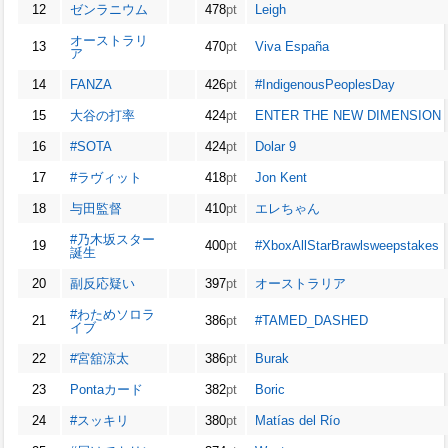
12
ゼンラニウム
478
pt
Leigh
オーストラリ
13
470
pt
Viva España
ア
14
FANZA
426
pt
#IndigenousPeoplesDay
15
大谷の打率
424
pt
ENTER THE NEW DIMENSION
16
#SOTA
424
pt
Dolar 9
17
#ラヴィット
418
pt
Jon Kent
18
与田監督
410
pt
エレちゃん
#乃木坂スター
19
400
pt
#XboxAllStarBrawlsweepstakes
誕生
20
副反応疑い
397
pt
オーストラリア
#わためソロラ
21
386
pt
#TAMED_DASHED
イブ
22
#宮舘涼太
386
pt
Burak
23
Pontaカード
382
pt
Boric
24
#スッキリ
380
pt
Matías del Río