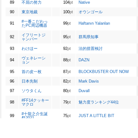
89
不屈の努力
104
pt
Native
90
東京地裁
100
pt
オウンゴール
#一番こだわっ
91
99
pt
Haftanın Yalanları
たPC周辺機器
イフリートジ
92
95
pt
群馬県知事
ャンパー
93
わけほー
92
pt
法的措置検討
ヴェネレーシ
94
88
pt
DAZN
ョン
95
首の皮一枚
87
pt
BLOCKBUSTER OUT NOW
96
日本先制
82
pt
Mark Davis
97
ソウタくん
80
pt
Duvall
#FF14クッキー
98
79
pt
魅力度ランキング44位
マクロ
#十龍之介生誕
99
75
pt
JUST A LITTLE BIT
祭2021
100
消費税5
72
pt
Blankenship
※ptは、出現回数や順位を考慮した独自の値です。