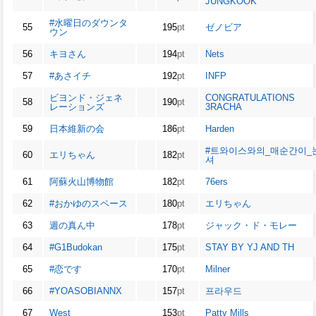
JUNGKOOK
#水曜日のダウンタ
55
195
pt
ゼノビア
ウン
56
キヨさん
194
pt
Nets
57
#あさイチ
192
pt
INFP
ビヨンド・ジェネ
CONGRATULATIONS
58
190
pt
レーションズ
3RACHA
59
日本維新の会
186
pt
Harden
#트와이스와의_매순간이_
60
エリちゃん
182
pt
셔
61
阿蘇火山博物館
182
pt
76ers
62
#おかゆのスペース
180
pt
エリちゃん
63
週の真ん中
178
pt
ジャック・ド・モレー
64
#G1Budokan
175
pt
STAY BY YJ AND TH
65
#恋です
170
pt
Milner
66
#YOASOBIANNX
157
pt
프라우드
67
West
153
pt
Patty Mills