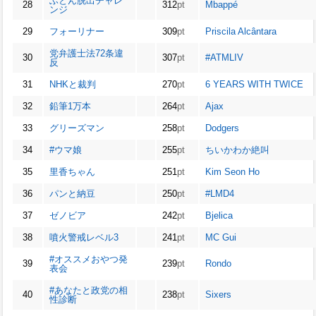
ふとん脱出チャレ
28
312
pt
Mbappé
ンジ
29
フォーリナー
309
pt
Priscila Alcântara
党弁護士法72条違
30
307
pt
#ATMLIV
反
31
NHKと裁判
270
pt
6 YEARS WITH TWICE
32
鉛筆1万本
264
pt
Ajax
33
グリーズマン
258
pt
Dodgers
34
#ウマ娘
255
pt
ちいかわか絶叫
35
里香ちゃん
251
pt
Kim Seon Ho
36
パンと納豆
250
pt
#LMD4
37
ゼノビア
242
pt
Bjelica
38
噴火警戒レベル3
241
pt
MC Gui
#オススメおやつ発
39
239
pt
Rondo
表会
#あなたと政党の相
40
238
pt
Sixers
性診断