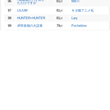
96
81
pt
MBTI
ただけですが
97
LILIUM
81
pt
キヨ猫アニメ化
98
HUNTER×HUNTER
81
pt
Lary
99
岸田首相の大誤算
79
pt
Pochettino
100
私と一致度
78
pt
In-N-Out
※ptは、出現回数や順位を考慮した独自の値です。
全てのコンテンツは
Twitter
から取得したデータです。