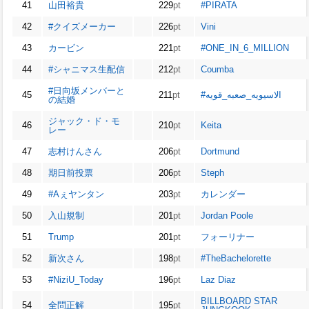
41
山田裕貴
229
pt
#PIRATA
42
#クイズメーカー
226
pt
Vini
43
カービン
221
pt
#ONE_IN_6_MILLION
44
#シャニマス生配信
212
pt
Coumba
#日向坂メンバーと
45
211
pt
#الاسيويه_صعبه_قويه
の結婚
ジャック・ド・モ
46
210
pt
Keita
レー
47
志村けんさん
206
pt
Dortmund
48
期日前投票
206
pt
Steph
49
#Aぇヤンタン
203
pt
カレンダー
50
入山規制
201
pt
Jordan Poole
51
Trump
201
pt
フォーリナー
52
新次さん
198
pt
#TheBachelorette
53
#NiziU_Today
196
pt
Laz Diaz
BILLBOARD STAR
54
全問正解
195
pt