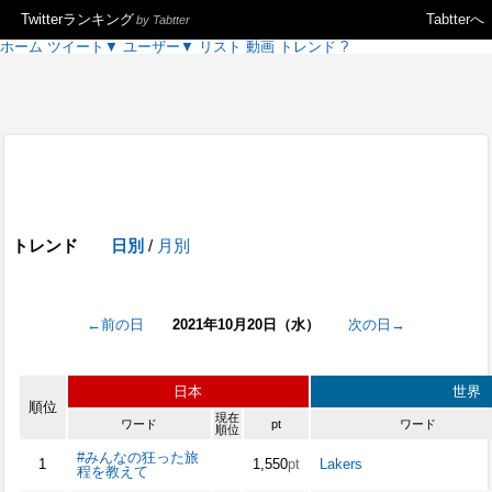
Twitterランキング
Tabtterへ
by Tabtter
ホーム
ツイート
▼
ユーザー
▼
リスト
動画
トレンド
?
トレンド
日別
/
月別
←前の日
2021年10月20日（水）
次の日→
日本
世界
順位
現在
ワード
pt
ワード
順位
#みんなの狂った旅
1
1,550
pt
Lakers
程を教えて