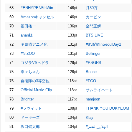
68
#ENHYPEN5thWin
146
pt
月30万
69
Amazonキャンセル
146
pt
カービン
70
福田雄一
136
pt
全問正解
71
anan様
133
pt
BTS LIVE
72
キヨ猫アニメ化
131
pt
#แปลรักInSeoulDay2
73
#NIZOO
131
pt
Bellinger
74
ゴジラVSヘドラ
128
pt
#PSGRBL
75
寧々ちゃん
126
pt
Boone
76
自衛隊の3等空佐
118
pt
#FGO
77
Official Music Clip
118
pt
サムライハート
78
Brighter
117
pt
namjoon
79
#ラヴィット
108
pt
THANK YOU DOKYEOM
80
ドーキーズ
104
pt
Klay
81
坂口健太郎
104
pt
#الهلال_النصر