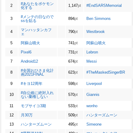
#あなたをポケモン
2
1,147
pt
#EndSARSMemorial
化する
#メンテの日なので
3
894
pt
Ben Simmons
ssを貼る
マンハッタンカフ
4
790
pt
Westbrook
ェ
5
阿蘇山噴火
741
pt
阿蘇山噴火
6
Pixel6
731
pt
Lebron
7
Android12
674
pt
Messi
#全国おひさま化計
8
623
pt
#TheMaskedSingerBR
画2021FINAL
9
#キヨ12周年
598
pt
Liverpool
#自公維に絶対入れ
10
570
pt
Giannis
ない棄権しない
11
モブサイコ3期
533
pt
wonho
12
月30万
509
pt
ハンターズムーン
13
ハンターズムーン
495
pt
Simeone