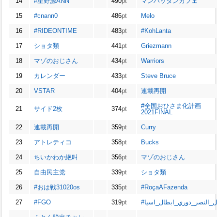
14
#星野源ANN
490
pt
マンハッタンカフェ
15
#cnann0
486
pt
Melo
16
#RIDEONTIME
483
pt
#KohLanta
17
ショタ類
441
pt
Griezmann
18
マゾのおじさん
434
pt
Warriors
19
カレンダー
433
pt
Steve Bruce
20
VSTAR
404
pt
連載再開
#全国おひさま化計画
21
サイド2枚
374
pt
2021FINAL
22
連載再開
359
pt
Curry
23
アトレティコ
358
pt
Bucks
24
ちいかわか絶叫
356
pt
マゾのおじさん
25
自由民主党
339
pt
ショタ類
26
#おは戦31020os
335
pt
#RoçaAFazenda
27
#FGO
319
pt
#ال_النصر_دوري_ابطال_اسيا