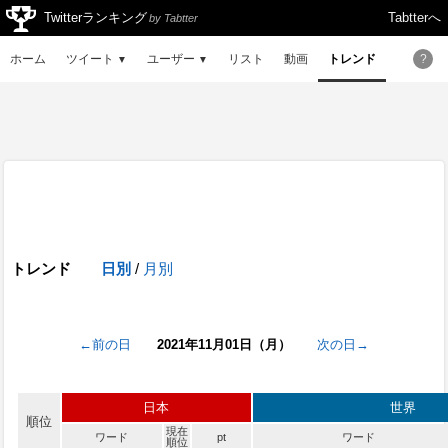
Twitterランキング
Tabtterへ
by Tabtter
ホーム
ツイート
ユーザー
リスト
動画
トレンド
?
▼
▼
トレンド
日別
/
月別
←前の日
2021年11月01日（月）
次の日→
日本
世界
順位
現在
ワード
pt
ワード
順位