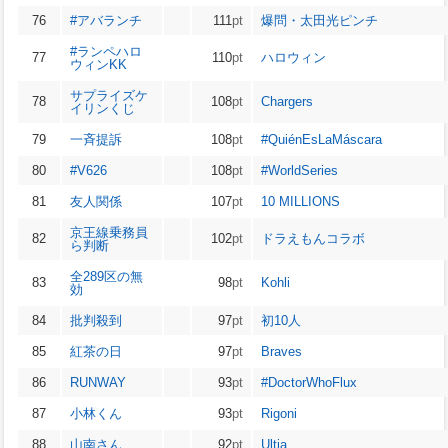
76
#アバランチ
111
pt
爆問・太田光ピンチ
#ランペハロ
77
110
pt
ハロウィン
ウィンKK
サプライズケ
78
108
pt
Chargers
イリンくじ
79
一斉提訴
108
pt
#QuiénEsLaMáscara
80
#V626
108
pt
#WorldSeries
81
友人関係
107
pt
10 MILLIONS
京王線乗務員
82
102
pt
ドラえもんコラボ
ら判断
全289区の無
83
98
pt
Kohli
効
84
批判殺到
97
pt
初10人
85
紅茶の日
97
pt
Braves
86
RUNWAY
93
pt
#DoctorWhoFlux
87
小林くん
93
pt
Rigoni
88
山南さん
92
pt
Ultia