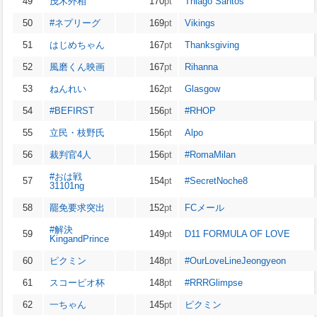
49
茂木外相
170
pt
Thiago Santos
50
#ネプリーグ
169
pt
Vikings
51
はじめちゃん
167
pt
Thanksgiving
52
風磨くん映画
167
pt
Rihanna
53
︎ねんれい
162
pt
Glasgow
54
#BEFIRST
156
pt
#RHOP
55
立民・枝野氏
156
pt
Alpo
56
裁判官4人
156
pt
#RomaMilan
#おは戦
57
154
pt
#SecretNoche8
31101ng
58
罷免要求突出
152
pt
FCメール
#解決
59
149
pt
D11 FORMULA OF LOVE
KingandPrince
60
ピクミン
148
pt
#OurLoveLineJeongyeon
61
スコーピオ杯
148
pt
#RRRGlimpse
62
一ちゃん
145
pt
ピクミン