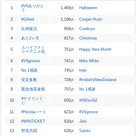
#V6ありがと
1
1,469
pt
Halloween
う
2
#Gifted
1,106
pt
Cooper Rush
3
比例復活
959
pt
Cowboys
4
あと2ヶ月
817
pt
Christmas
スパイファミ
5
751
pt
Happy New Month
リーアニメ化
6
#V6groove
747
pt
Mike White
7
No.1感謝
745
pt
hobi
8
安定多数
728
pt
#IndiaVsNewZealand
9
緊急地震速報
707
pt
No.1感謝
#ケイリンく
10
650
pt
#INDvsNZ
じ
11
#Hondaハート
623
pt
#V6groove
12
#WINTICKET
620
pt
Jets
13
野党共闘
620
pt
Saints