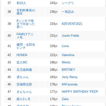
37
初10人
243
pt
シーグリ
甘利幹事長の
38
236
pt
一気読み
後任
#シンオウ地
39
方で出会った
233
pt
#ZEVENT2021
君へ
FAMILYアニ
40
231
pt
Justin Fields
メ化
爆問・太田光
41
229
pt
Lions
ピンチ
42
HONDA
222
pt
Valentina
43
芸人MC
186
pt
Wentz
44
京王線刺傷
186
pt
BRITNEY
45
凛ちゃん
183
pt
Jerry Remy
46
茨城県北部
178
pt
#AFazenda
47
きんちゃん
177
pt
HAPPY BIRTHDAY PEEP
48
残り2ヶ月
176
pt
Zeke