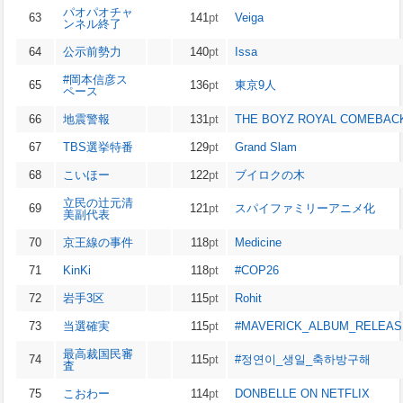
パオパオチャ
63
141
pt
Veiga
ンネル終了
64
公示前勢力
140
pt
Issa
#岡本信彦ス
65
136
pt
東京9人
ペース
66
地震警報
131
pt
THE BOYZ ROYAL COMEBAC
67
TBS選挙特番
129
pt
Grand Slam
68
こいほー
122
pt
ブイロクの木
立民の辻元清
69
121
pt
スパイファミリーアニメ化
美副代表
70
京王線の事件
118
pt
Medicine
71
KinKi
118
pt
#COP26
72
岩手3区
115
pt
Rohit
73
当選確実
115
pt
#MAVERICK_ALBUM_RELEAS
最高裁国民審
74
115
pt
#정연이_생일_축하방구해
査
75
こおわー
114
pt
DONBELLE ON NETFLIX