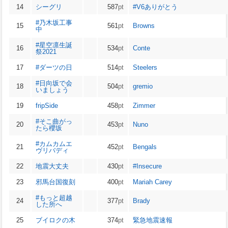
14
シーグリ
587
pt
#V6ありがとう
#乃木坂工事
15
561
pt
Browns
中
#星空凛生誕
16
534
pt
Conte
祭2021
17
#ダーツの日
514
pt
Steelers
#日向坂で会
18
504
pt
gremio
いましょう
19
fripSide
458
pt
Zimmer
#そこ曲がっ
20
453
pt
Nuno
たら櫻坂
#カムカムエ
21
452
pt
Bengals
ヴリバディ
22
地震大丈夫
430
pt
#Insecure
23
邪馬台国復刻
400
pt
Mariah Carey
#もっと超越
24
377
pt
Brady
した所へ
25
ブイロクの木
374
pt
緊急地震速報