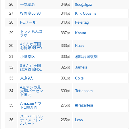
26
一気読み
349
pt
#doğalgaz
27
投票率55.93
344
pt
Kirk Cousins
28
FCメール
340
pt
Feiertag
ドラえもんコ
29
337
pt
Kasım
ラボ
#まんが王国
30
333
pt
Bucs
お得爆発DAY
31
小選挙区
333
pt
邪馬台国復刻
#まんが王国
32
325
pt
Jameis
はお得感No1
33
東京9人
301
pt
Colts
#全マンガ最
34
大80パーセン
300
pt
Tottenham
ト還元
Amazonギフ
35
275
pt
#Pazartesi
ト100万円
スーパーアル
36
ティメットバ
265
pt
Levy
ハムート