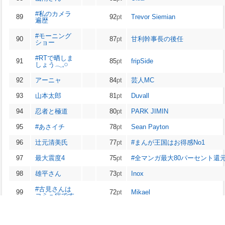
#私のカメラ
89
92
pt
Trevor Siemian
遍歴
#モーニング
90
87
pt
甘利幹事長の後任
ショー
#RTで晒しま
91
85
pt
fripSide
しょう𓂃𓈒𓏸
92
アーニャ
84
pt
芸人MC
93
山本太郎
81
pt
Duvall
94
忍者と極道
80
pt
PARK JIMIN
95
#あさイチ
78
pt
Sean Payton
96
辻元清美氏
77
pt
#まんが王国はお得感No1
97
最大震度4
75
pt
#全マンガ最大80パーセント還
98
雄平さん
73
pt
Inox
#古見さんは
99
72
pt
Mikael
コミュ症です
100
小沢一郎氏
71
pt
#まんが王国お得爆発DAY
※ptは、出現回数や順位を考慮した独自の値です。