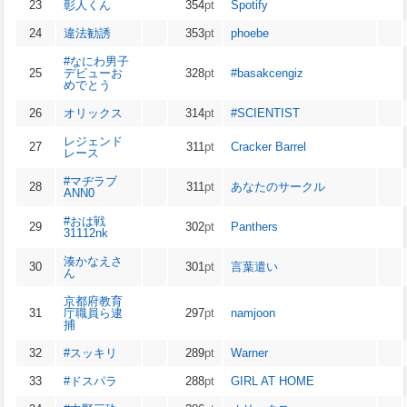
23
彰人くん
354
pt
Spotify
24
違法勧誘
353
pt
phoebe
#なにわ男子
25
デビューお
328
pt
#basakcengiz
めでとう
26
オリックス
314
pt
#SCIENTIST
レジェンド
27
311
pt
Cracker Barrel
レース
#マヂラブ
28
311
pt
あなたのサークル
ANN0
#おは戦
29
302
pt
Panthers
31112nk
湊かなえさ
30
301
pt
言葉遣い
ん
京都府教育
31
庁職員ら逮
297
pt
namjoon
捕
32
#スッキリ
289
pt
Warner
33
#ドスパラ
288
pt
GIRL AT HOME