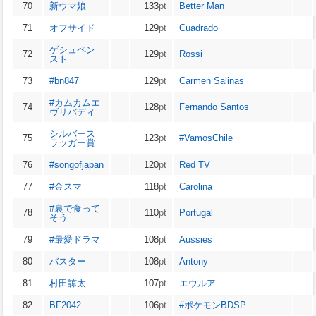
70
新ウマ娘
133
pt
Better Man
71
オフサイド
129
pt
Cuadrado
ゲシュペン
72
129
pt
Rossi
スト
73
#bn847
129
pt
Carmen Salinas
#カムカムエ
74
128
pt
Fernando Santos
ヴリバディ
シルバース
75
123
pt
#VamosChile
ラッガー賞
76
#songofjapan
120
pt
Red TV
77
#金スマ
118
pt
Carolina
#裏で食って
78
110
pt
Portugal
そう
79
#最愛ドラマ
108
pt
Aussies
80
バスター
108
pt
Antony
81
村田諒太
107
pt
エウルア
82
BF2042
106
pt
#ポケモンBDSP