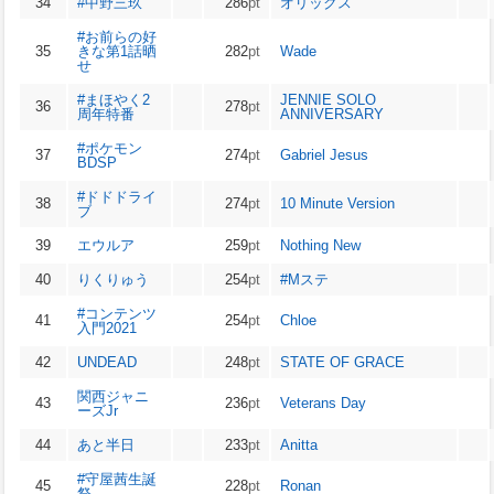
34
#中野三玖
286
pt
オリックス
#お前らの好
35
きな第1話晒
282
pt
Wade
せ
#まほやく2
JENNIE SOLO
36
278
pt
周年特番
ANNIVERSARY
#ポケモン
37
274
pt
Gabriel Jesus
BDSP
#ドドドライ
38
274
pt
10 Minute Version
ブ
39
エウルア
259
pt
Nothing New
40
りくりゅう
254
pt
#Mステ
#コンテンツ
41
254
pt
Chloe
入門2021
42
UNDEAD
248
pt
STATE OF GRACE
関西ジャニ
43
236
pt
Veterans Day
ーズJr
44
あと半日
233
pt
Anitta
#守屋茜生誕
45
228
pt
Ronan
祭