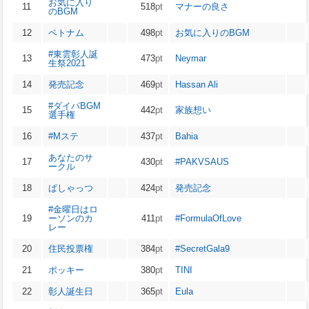
お気に入り
11
518
pt
マナーの良さ
のBGM
12
ベトナム
498
pt
お気に入りのBGM
#東雲彰人誕
13
473
pt
Neymar
生祭2021
14
発売記念
469
pt
Hassan Ali
#ダイパBGM
15
442
pt
家族想い
選手権
16
#Mステ
437
pt
Bahia
あなたのサ
17
430
pt
#PAKVSAUS
ークル
18
ぱしゃっつ
424
pt
発売記念
#金曜日はロ
19
ーソンのカ
411
pt
#FormulaOfLove
レー
20
住民投票権
384
pt
#SecretGala9
21
ポッキー
380
pt
TINI
22
彰人誕生日
365
pt
Eula