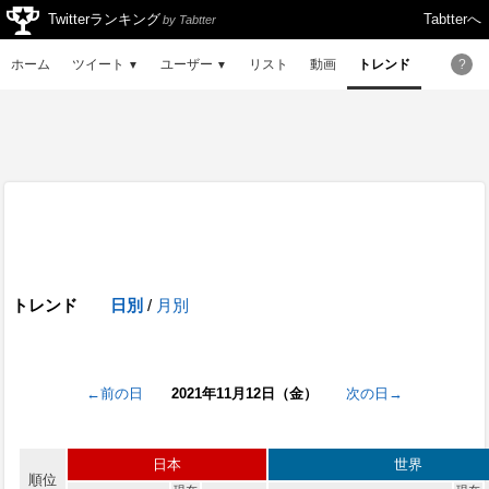
Twitterランキング
Tabtterへ
by Tabtter
ホーム
ツイート
ユーザー
リスト
動画
トレンド
?
▼
▼
トレンド
日別
/
月別
←前の日
2021年11月12日（金）
次の日→
日本
世界
順位