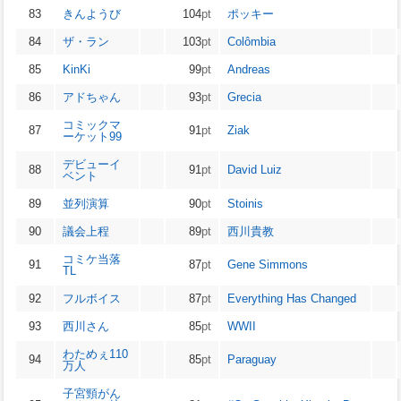
83
きんようび
104
pt
ポッキー
84
ザ・ラン
103
pt
Colômbia
85
KinKi
99
pt
Andreas
86
アドちゃん
93
pt
Grecia
コミックマ
87
91
pt
Ziak
ーケット99
デビューイ
88
91
pt
David Luiz
ベント
89
並列演算
90
pt
Stoinis
90
議会上程
89
pt
西川貴教
コミケ当落
91
87
pt
Gene Simmons
TL
92
フルボイス
87
pt
Everything Has Changed
93
西川さん
85
pt
WWII
わためぇ110
94
85
pt
Paraguay
万人
子宮頸がん