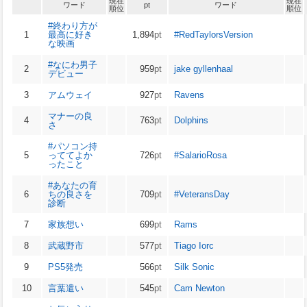
現在
現在
ワード
pt
ワード
順位
順位
#終わり方が
1
最高に好き
1,894
pt
#RedTaylorsVersion
な映画
#なにわ男子
2
959
pt
jake gyllenhaal
デビュー
3
アムウェイ
927
pt
Ravens
マナーの良
4
763
pt
Dolphins
さ
#パソコン持
5
っててよか
726
pt
#SalarioRosa
ったこと
#あなたの育
6
ちの良さを
709
pt
#VeteransDay
診断
7
家族想い
699
pt
Rams
8
武蔵野市
577
pt
Tiago Iorc
9
PS5発売
566
pt
Silk Sonic
10
言葉遣い
545
pt
Cam Newton