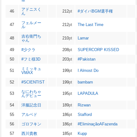
アドニスく
46
212
pt
#ダイパBGM選手権
ん
フェルメー
47
212
pt
The Last Time
ル
吉右衛門ち
48
210
pt
Lamar
ゃん
49
#少クラ
208
pt
SUPERCORP KISSED
50
#フミ様3D
203
pt
#Pakistan
ミミッキュ
51
199
pt
I Almost Do
VMAX
52
#SCIENTIST
199
pt
bambam
なにわちゃ
53
195
pt
LAPADULA
んデビュー
54
洋服記念日
189
pt
Rizwan
55
アルベド
186
pt
Stafford
56
ゴロフキン
186
pt
#EliminaçãoAFazenda
57
西川貴教
185
pt
Kupp