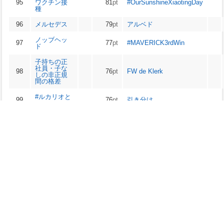
95
ワクチン接
81
pt
#OurSunshineXiaotingDay
種
96
メルセデス
79
pt
アルベド
ノッブヘッ
97
77
pt
#MAVERICK3rdWin
ド
子持ちの正
社員・子な
98
76
pt
FW de Klerk
しの非正規
間の格差
#ルカリオと
99
76
pt
引き分け
カンナ
#サッカー日
100
76
pt
MySpace
本代表
※ptは、出現回数や順位を考慮した独自の値です。