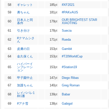
58
ギャレット
185
pt
#XF2021
59
勇ちゃん
181
pt
#PAKvAUS
日本人と同
OUR BRIGHTEST STAR
60
179
pt
条件
XIAOTING
61
引き分け
178
pt
Suecia
#クマムシさ
62
171
pt
Rueda
ん
63
皮膚の日
153
pt
Gambit
64
金久保くん
153
pt
#T20WorldCup
ハイパーイ
65
ンフレーシ
153
pt
#Station19
ョン
66
甲子園中止
147
pt
Diego Ribas
67
加護ちゃん
140
pt
Greg Roman
レイパパレ1
68
139
pt
Babar
枠1番
69
#アナ雪
138
pt
Gabigol