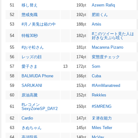
51
移し替え
193
pt
Azeem Rafiq
52
懲戒免職
192
pt
肥前くん
53
#月ノ美兎は箱の中
188
pt
Artés
#このツイート見た人は
54
特報30秒
182
pt
好きな天ぷら呟く
55
#おそ松さん
181
pt
Macarena Pizarro
56
レッズの顔
174
pt
変態度チェック
57
愛子さま
13
172
pt
Sorn
58
BALMUDA Phone
166
pt
Cuba
59
SARUKANI
153
pt
#IAmManatreed
60
原油高騰
152
pt
Rekkles
#レコメン
61
150
pt
#SMRENG
SexyZoneSP_DAY2
62
Cardio
147
pt
🦑
潜在能力
63
きぬちゃん
145
pt
Miles Teller
64
高須院長
140
pt
McVay