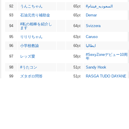
92
うんこちゃん
65
pt
#السعوديه_فيتنام
93
石油元売り補助金
65
pt
Demar
#私の相棒を紹介し
94
64
pt
Svizzera
ます
95
りりりちゃん
63
pt
Caruso
96
小学校教諭
60
pt
ايطاليا
#SexyZoneデビュー10周
97
レッズ愛
58
pt
年
98
#うたコン
51
pt
Sandy Hook
99
ズタボロ問答
51
pt
RASGA TUDO DAYANE
100
バムちゃん
50
pt
KHKlılar ArtıkKonuşuyor
※ptは、出現回数や順位を考慮した独自の値です。