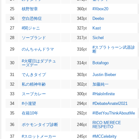
25
槙野智章
360
pt
#Xbox20
26
空白恐怖症
343
pt
Deebo
27
#関ジャニ
327
pt
Kast
28
ソープランド
317
pt
Sichel
#スプラトゥーン武器診
29
のんちゃんドラマ
316
pt
断
#火曜日はダブチュ
30
314
pt
Botafogo
ーズデー
31
でんきタイプ
303
pt
Justin Bieber
32
私の精神年齢
302
pt
加藤純一
33
スープカレー
300
pt
#HaloInfinite
34
#小瀧望
294
pt
#DebateAnatel2021
35
在籍10年
292
pt
#IBetYouThinkAboutMe
RICO MERECE
36
ポケモンタイプ診断
246
pt
RESPEITO
37
#スロットメーカー
245
pt
#MCCelebrity