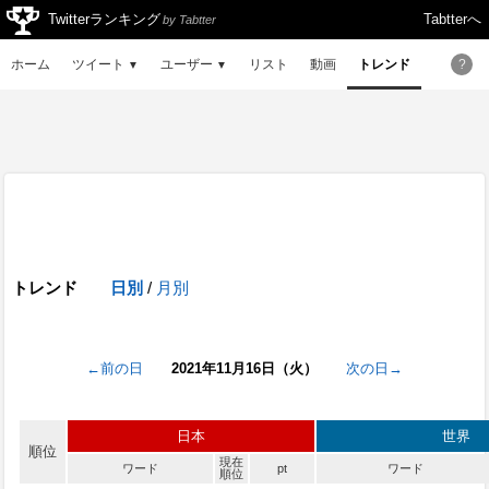
Twitterランキング
Tabtterへ
by Tabtter
ホーム
ツイート
ユーザー
リスト
動画
トレンド
?
▼
▼
トレンド
日別
/
月別
←前の日
2021年11月16日（火）
次の日→
日本
世界
順位
現在
ワード
pt
ワード
順位