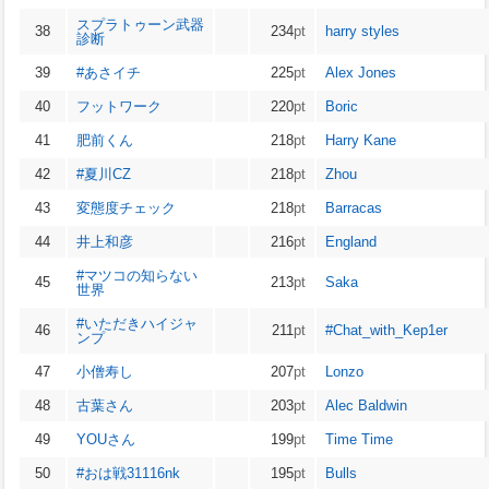
スプラトゥーン武器
38
234
pt
harry styles
診断
39
#あさイチ
225
pt
Alex Jones
40
フットワーク
220
pt
Boric
41
肥前くん
218
pt
Harry Kane
42
#夏川CZ
218
pt
Zhou
43
変態度チェック
218
pt
Barracas
44
井上和彦
216
pt
England
#マツコの知らない
45
213
pt
Saka
世界
#いただきハイジャ
46
211
pt
#Chat_with_Kep1er
ンプ
47
小僧寿し
207
pt
Lonzo
48
古葉さん
203
pt
Alec Baldwin
49
YOUさん
199
pt
Time Time
50
#おは戦31116nk
195
pt
Bulls