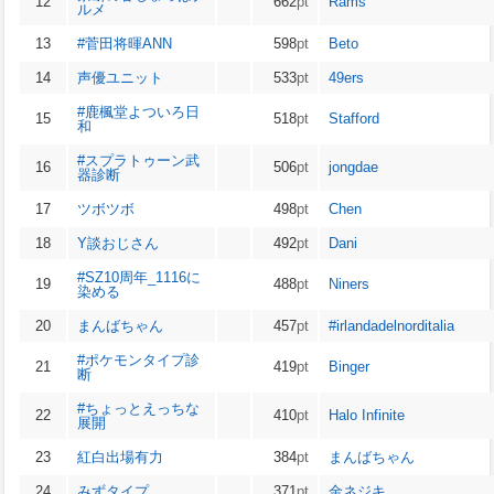
12
662
pt
Rams
ルメ
13
#菅田将暉ANN
598
pt
Beto
14
声優ユニット
533
pt
49ers
#鹿楓堂よついろ日
15
518
pt
Stafford
和
#スプラトゥーン武
16
506
pt
jongdae
器診断
17
ツボツボ
498
pt
Chen
18
Y談おじさん
492
pt
Dani
#SZ10周年_1116に
19
488
pt
Niners
染める
20
まんばちゃん
457
pt
#irlandadelnorditalia
#ポケモンタイプ診
21
419
pt
Binger
断
#ちょっとえっちな
22
410
pt
Halo Infinite
展開
23
紅白出場有力
384
pt
まんばちゃん
24
みずタイプ
371
pt
金ネジキ