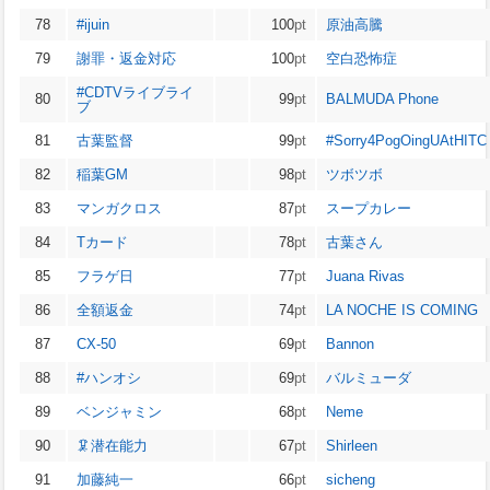
78
#ijuin
100
pt
原油高騰
79
謝罪・返金対応
100
pt
空白恐怖症
#CDTVライブライ
80
99
pt
BALMUDA Phone
ブ
81
古葉監督
99
pt
#Sorry4PogOingUAtHITC
82
稲葉GM
98
pt
ツボツボ
83
マンガクロス
87
pt
スープカレー
84
Tカード
78
pt
古葉さん
85
フラゲ日
77
pt
Juana Rivas
86
全額返金
74
pt
LA NOCHE IS COMING
87
CX-50
69
pt
Bannon
88
#ハンオシ
69
pt
バルミューダ
89
ベンジャミン
68
pt
Neme
90
🦑
潜在能力
67
pt
Shirleen
91
加藤純一
66
pt
sicheng