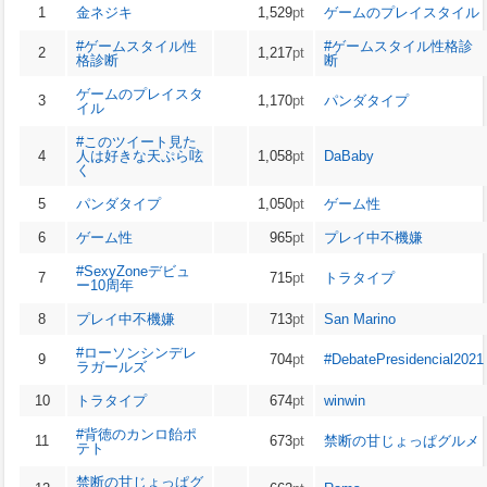
1
金ネジキ
1,529
pt
ゲームのプレイスタイル
#ゲームスタイル性
#ゲームスタイル性格診
2
1,217
pt
格診断
断
ゲームのプレイスタ
3
1,170
pt
パンダタイプ
イル
#このツイート見た
4
人は好きな天ぷら呟
1,058
pt
DaBaby
く
5
パンダタイプ
1,050
pt
ゲーム性
6
ゲーム性
965
pt
プレイ中不機嫌
#SexyZoneデビュ
7
715
pt
トラタイプ
ー10周年
8
プレイ中不機嫌
713
pt
San Marino
#ローソンシンデレ
9
704
pt
#DebatePresidencial2021
ラガールズ
10
トラタイプ
674
pt
winwin
#背徳のカンロ飴ポ
11
673
pt
️禁断の甘じょっぱグルメ
テト
️禁断の甘じょっぱグ