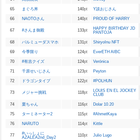
65
まぐろ丼
140
pt
Y談おじさん
66
NAOTOさん
140
pt
PROUD OF HARRY
HAPPY BIRTHDAY JD
67
#さんま御殿
133
pt
PANTOJA
68
バルミューダスマホ
131
pt
ShiryoInu NFT
69
今季限り
124
pt
EverETH AIBC
70
#有吉クイズ
124
pt
Verónica
71
千原せいじさん
123
pt
Peyton
72
ドラゴンタイプ
122
pt
#POLHUN
LOUIS EN EL JOCKEY
73
メジャー挑戦
118
pt
CLUB
74
栗ちゃん
116
pt
Dolar 10.20
75
ターミネーター2
115
pt
#AhmetKaya
76
NARUTO
114
pt
Kittle
#いっしょに
77
110
pt
Julio Lugo
AZALEA2nd_Day2