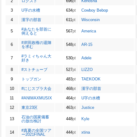
2
ログスト
696
pt
Kenosha
3
U字の水槽
634
pt
Cowboy Bebop
4
漢字の部首
611
pt
Wisconsin
#あなたを部首に
5
567
pt
America
例えると
#岸田政権の退陣
6
548
pt
AR-15
を求む
#ラミィちゃん大
7
530
pt
Adele
好き
8
#ストチューブ
527
pt
LIZZO
9
トップガン
483
pt
TAEKOOK
10
#にじスプラ大会
468
pt
漢字の部首
11
#ANIMAXMUSIX
464
pt
U字の水槽
12
東京23区
463
pt
Justice
石油の国家備蓄
13
448
pt
Kyle
の放出検討
#真夏の全国ツア
14
444
pt
xtina
ー2021FINAL