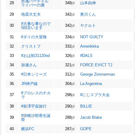
所属バーチャル
28
348
pt
山本由伸
ライバーの黛
29
地震大丈夫
342
pt
奥川くん
#大事な事なので
30
342
pt
ヤクルト
5回言います
31
#ダイの大冒険
334
pt
NOT GUILTY
32
クリストフ
332
pt
Amerikkka
33
#おは戦31120nd
326
pt
#DALS
34
加瀬さん
321
pt
FORCE EVICT TJ
35
#日本シリーズ
312
pt
George Zimmerman
36
JR神戸線
304
pt
La Argentina
#プロレスのチカ
37
298
pt
#にじスプラ大会
ラ
38
#前澤宇宙旅行
290
pt
BILLIE
#掛橋沙耶香生誕
39
288
pt
Jacob Blake
祭
40
横浜FC
287
pt
GOPE