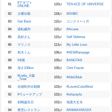
#アダプト
81
120
pt
TEN ACE OF UNIVERSE
ONLINE
82
土曜出勤
118
pt
MSNBC
83
Get Back
115
pt
コンクリート片
84
逆転裁判
115
pt
#Arcane
85
高杉さん
115
pt
Self Defense
86
マリノス
113
pt
My Little Love
87
莉犬くん
106
pt
#AEWRampage
88
INI賞
105
pt
BANGTAN
89
深さ100km
105
pt
Clint Frazier
#Liella_大阪
90
103
pt
#AileOlduk
_7star
91
全国民外出制限
103
pt
#LoveIsColorBlind
92
#ウェークアップ
102
pt
#ortasayfa
93
刻晴誕生日
102
pt
地震大丈夫
94
青空レストラン
101
pt
#ANIMAXMUSIX