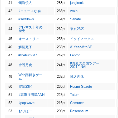
41
領海侵入
283
pt
jungkook
42
#ニュースな会
265
pt
vmin
43
#swallows
264
pt
Senate
デレマス十年の
44
262
pt
東京23区
歴史
45
オーストリア
255
pt
イクイノックス
46
解読完了
255
pt
#1YearWithBE
47
#theburn847
242
pt
Lebron
#真夏の全国ツアー
48
皆既月食
241
pt
2021FINAL
Web謎解きゲー
49
232
pt
城之内死
ム
50
震源23区
230
pt
Resmi Gazete
51
#霜降り明星ANN
228
pt
Tatum
52
#popjwave
216
pt
Comunes
53
おりほー
206
pt
Rosenbaum