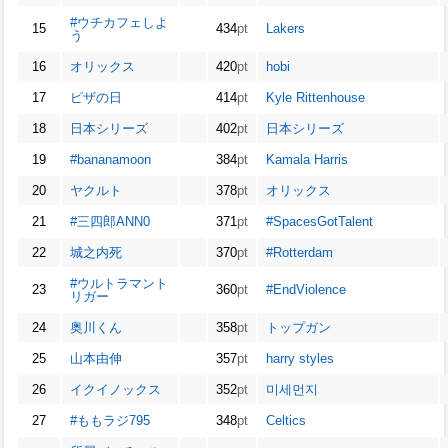
#ウチカフェしよ
15
434
pt
Lakers
う
16
オリックス
420
pt
hobi
17
ピザの日
414
pt
Kyle Rittenhouse
18
日本シリーズ
402
pt
日本シリーズ
19
#bananamoon
384
pt
Kamala Harris
20
ヤクルト
378
pt
オリックス
21
#三四郎ANN0
371
pt
#SpacesGotTalent
22
城之内死
370
pt
#Rotterdam
#ウルトラマント
23
360
pt
#EndViolence
リガー
24
奥川くん
358
pt
トップガン
25
山本由伸
357
pt
harry styles
26
イクイノックス
352
pt
미세먼지
27
#ももラジ795
348
pt
Celtics