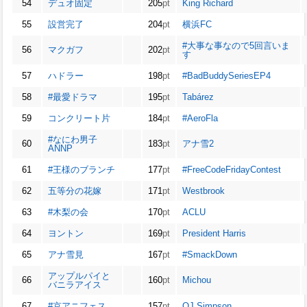
54
デュオ固定
205
pt
King Richard
55
設営完了
204
pt
横浜FC
#大事な事なので5回言いま
56
マクガフ
202
pt
す
57
ハドラー
198
pt
#BadBuddySeriesEP4
58
#最愛ドラマ
195
pt
Tabárez
59
コンクリート片
184
pt
#AeroFla
#なにわ男子
60
183
pt
アナ雪2
ANNP
61
#王様のブランチ
177
pt
#FreeCodeFridayContest
62
五等分の花嫁
171
pt
Westbrook
63
#木梨の会
170
pt
ACLU
64
ヨントン
169
pt
President Harris
65
アナ雪見
167
pt
#SmackDown
アップルパイと
66
160
pt
Michou
バニラアイス
67
#京アニフェス
157
pt
OJ Simpson