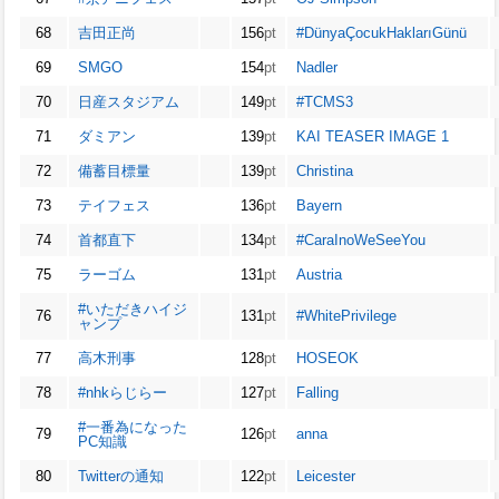
68
吉田正尚
156
pt
#DünyaÇocukHaklarıGünü
69
SMGO
154
pt
Nadler
70
日産スタジアム
149
pt
#TCMS3
71
ダミアン
139
pt
KAI TEASER IMAGE 1
72
備蓄目標量
139
pt
Christina
73
テイフェス
136
pt
Bayern
74
首都直下
134
pt
#CaraInoWeSeeYou
75
ラーゴム
131
pt
Austria
#いただきハイジ
76
131
pt
#WhitePrivilege
ャンプ
77
高木刑事
128
pt
HOSEOK
78
#nhkらじらー
127
pt
Falling
#一番為になった
79
126
pt
anna
PC知識
80
Twitterの通知
122
pt
Leicester