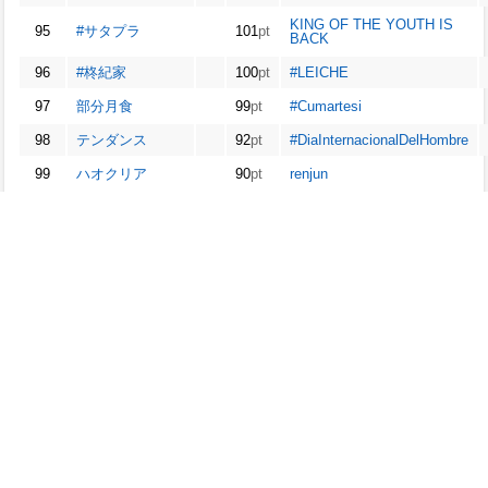
KING OF THE YOUTH IS
95
#サタプラ
101
pt
BACK
96
#柊紀家
100
pt
#LEICHE
97
部分月食
99
pt
#Cumartesi
98
テンダンス
92
pt
#DiaInternacionalDelHombre
99
ハオクリア
90
pt
renjun
100
世界こどもの日
88
pt
Chelsea
※ptは、出現回数や順位を考慮した独自の値です。
全てのコンテンツは
Twitter
から取得したデータです。