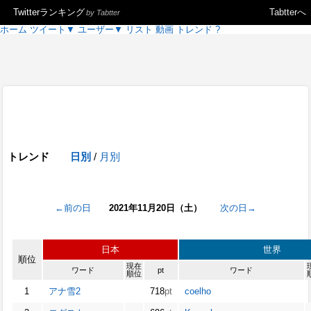
Twitterランキング
Tabtterへ
by Tabtter
ホーム
ツイート
▼
ユーザー
▼
リスト
動画
トレンド
?
トレンド
日別
/
月別
←前の日
2021年11月20日（土）
次の日→
日本
世界
順位
現在
ワード
pt
ワード
順位
1
アナ雪2
718
pt
coelho