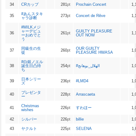
34
CRカップ
281
pt
Prochain Concert
1,
#あんスタキ
35
273
pt
Concert de Rêve
1,
ャラ診断
#MILKメジ
ャーデビュ
GUILTY PLEASURE
36
261
pt
1,
ーおめでと
OUT NOW
う
同級生の生
OUR GUILTY
37
260
pt
1,
徒
PLEASURE HWASA
#白銀ノエル
38
誕生日凸待
254
pt
#الهلال_بوهانج
1,
ち
日本シリー
39
236
pt
#LMD4
1,
ズ
プレゼンタ
40
228
pt
Arrascaeta
1,
ー
Christmas
41
226
pt
すわほー
1,
wishes
42
シルバー
226
pt
billie
1,
43
ヤクルト
225
pt
SELENA
1,