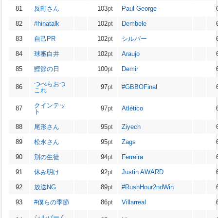
81
反町さん
103
pt
Paul George
82
#hinatalk
102
pt
Dembele
83
自己PR
102
pt
シルバー
84
球審白井
102
pt
Araujo
85
鰹節の日
100
pt
Demir
つべらおつ
86
97
pt
#GBBOFinal
これ
クインテッ
87
97
pt
Atlético
ト
88
尾形さん
95
pt
Ziyech
89
松永さん
95
pt
Zags
90
別の生徒
94
pt
Ferreira
91
休み明け
92
pt
Justin AWARD
92
放送NG
89
pt
#RushHour2ndWin
93
#僕らの季節
86
pt
Villarreal
シルバーく