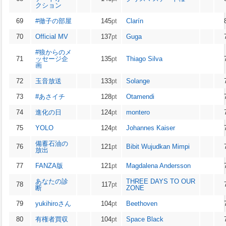
クション
69
#徹子の部屋
145
pt
Clarín
70
Official MV
137
pt
Guga
#狼からのメ
71
ッセージ企
135
pt
Thiago Silva
画
72
玉音放送
133
pt
Solange
73
#あさイチ
128
pt
Otamendi
74
進化の日
124
pt
montero
75
YOLO
124
pt
Johannes Kaiser
備蓄石油の
76
121
pt
Bibit Wujudkan Mimpi
放出
77
FANZA版
121
pt
Magdalena Andersson
あなたの診
THREE DAYS TO OUR
78
117
pt
断
ZONE
79
yukihiroさん
104
pt
Beethoven
80
有権者買収
104
pt
Space Black