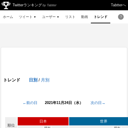
Twitterランキング
Tabtterへ
by Tabtter
ホーム
ツイート
ユーザー
リスト
動画
トレンド
?
▼
▼
トレンド
日別
/
月別
←前の日
2021年11月24日（水）
次の日→
日本
世界
順位