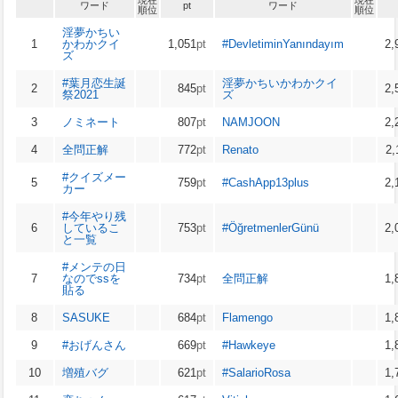
現在
現在
ワード
pt
ワード
順位
順位
淫夢かちい
1
かわかクイ
1,051
pt
#DevletiminYanındayım
2,
ズ
#葉月恋生誕
淫夢かちいかわかクイ
2
845
pt
2,
祭2021
ズ
3
ノミネート
807
pt
NAMJOON
2,
4
全問正解
772
pt
Renato
2,
#クイズメー
5
759
pt
#CashApp13plus
2,
カー
#今年やり残
6
しているこ
753
pt
#ÖğretmenlerGünü
2,
と一覧
#メンテの日
7
なのでssを
734
pt
全問正解
1,
貼る
8
SASUKE
684
pt
Flamengo
1,
9
#おげんさん
669
pt
#Hawkeye
1,
10
増殖バグ
621
pt
#SalarioRosa
1,