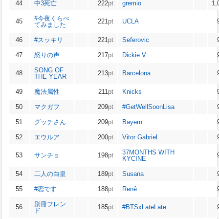
44
中3死亡
222
pt
gremio
1,
#今夜くらべ
45
221
pt
UCLA
てみました
46
#スッキリ
221
pt
Seferovic
47
怒りの声
217
pt
Dickie V
SONG OF
48
213
pt
Barcelona
THE YEAR
49
魔法属性
211
pt
Knicks
50
マクガフ
209
pt
#GetWellSoonLisa
51
グッチさん
209
pt
Bayern
52
エウルア
200
pt
Vitor Gabriel
37MONTHS WITH
53
サンチョ
198
pt
KYCINE
54
二人の白皇
189
pt
Susana
55
#恋です
188
pt
Renê
別冊フレン
56
185
pt
#BTSxLateLate
ド