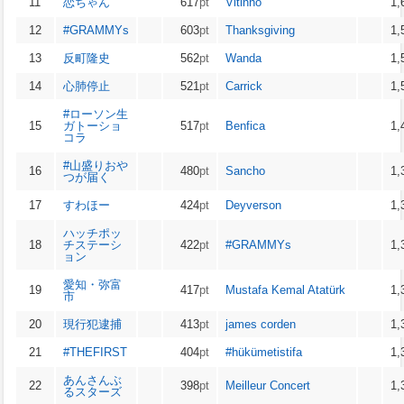
11
恋ちゃん
617
pt
Vitinho
1,
12
#GRAMMYs
603
pt
Thanksgiving
1,
13
反町隆史
562
pt
Wanda
1,
14
心肺停止
521
pt
Carrick
1,
#ローソン生
15
ガトーショ
517
pt
Benfica
1,
コラ
#山盛りおや
16
480
pt
Sancho
1,
つが届く
17
すわほー
424
pt
Deyverson
1,
ハッチポッ
18
チステーシ
422
pt
#GRAMMYs
1,
ョン
愛知・弥富
19
417
pt
Mustafa Kemal Atatürk
1,
市
20
現行犯逮捕
413
pt
james corden
1,
21
#THEFIRST
404
pt
#hükümetistifa
1,
あんさんぶ
22
398
pt
Meilleur Concert
1,
るスターズ