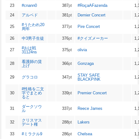
23
#cnann0
387
pt
#RoçaAFazenda
1,
24
アルベド
381
pt
Dernier Concert
1,
#うたわれ20
25
377
pt
Pire Concert
1,
周年
26
中3男子生徒
376
pt
#クイズメーカー
1,
#おは戦
27
375
pt
olivia
1,
31124ns
看護師の賃
28
366
pt
Gonzaga
1,
上げ
STAY SAFE
29
グラコロ
347
pt
1,
BLACKPINK
#性格を二文
30
字でまとめ
339
pt
Premier Concert
1,
ると
ダークソウ
31
337
pt
Reece James
1,
ル
クリスマス
32
288
pt
Lakers
1,
デート権
33
#ミラクル9
286
pt
Chelsea
1,