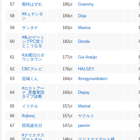
57
期待はずれ
185
pt
Grammy
#Aぇヤンタ
58
184
pt
Doja
ン
59
サンタナ
183
pt
Marina
#私がゲーミ
60
ングPC買う
182
pt
Donda
とこうなる
#水曜日のダ
61
177
pt
Gui Araújo
ウンタウン
62
CBCテレビ
176
pt
HALSEY
63
冠城くん
164
pt
#singyourdialect
#ロストアー
64
ク_悪魔軍団
160
pt
Depay
タイプ診断
65
イリチル
157
pt
Martial
66
#njbosj
157
pt
ヤクルト
67
団長誕生日
147
pt
jaemin
#クリスマス
68
デートオー
146
pt
クリスマスデート権