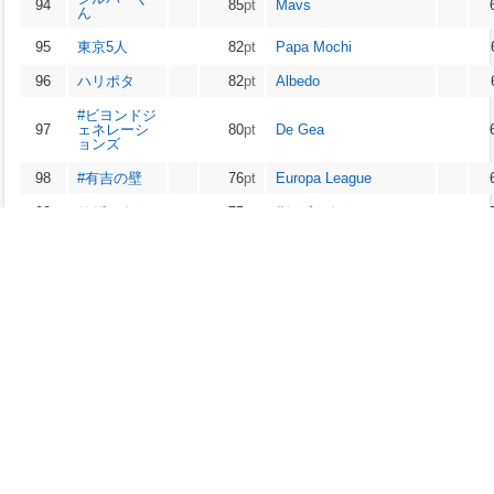
94
85
pt
Mavs
ん
95
東京5人
82
pt
Papa Mochi
96
ハリポタ
82
pt
Albedo
#ビヨンドジ
97
ェネレーシ
80
pt
De Gea
ョンズ
98
#有吉の壁
76
pt
Europa League
99
サザエさん
75
pt
#おげんさん
#金澤朋子フ
7MONTHS WITH
100
71
pt
ァイナル
PAIPAI
※ptは、出現回数や順位を考慮した独自の値です。