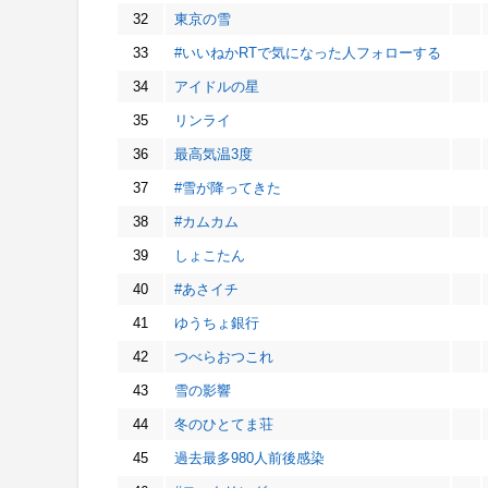
32
東京の雪
33
#いいねかRTで気になった人フォローする
34
アイドルの星
35
リンライ
36
最高気温3度
37
#雪が降ってきた
38
#カムカム
39
しょこたん
40
#あさイチ
41
ゆうちょ銀行
42
つべらおつこれ
43
雪の影響
44
冬のひとてま荘
45
過去最多980人前後感染