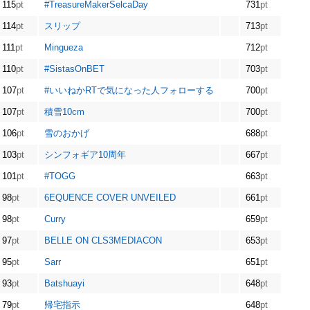
115
pt
#TreasureMakerSelcaDay
731
pt
114
pt
スリップ
713
pt
111
pt
Mingueza
712
pt
110
pt
#SistasOnBET
703
pt
107
pt
#いいねかRTで気になった人フォローする
700
pt
107
pt
積雪10cm
700
pt
106
pt
雪のおかげ
688
pt
103
pt
シンフォギア10周年
667
pt
101
pt
#TOGG
663
pt
98
pt
6EQUENCE COVER UNVEILED
661
pt
98
pt
Curry
659
pt
97
pt
BELLE ON CLS3MEDIACON
653
pt
95
pt
Sarr
651
pt
93
pt
Batshuayi
648
pt
79
pt
帰宅指示
648
pt