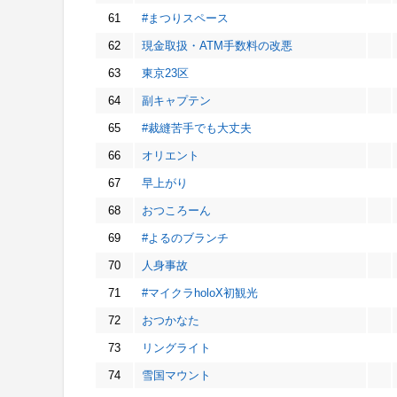
61
#まつりスペース
62
現金取扱・ATM手数料の改悪
63
東京23区
64
副キャプテン
65
#裁縫苦手でも大丈夫
66
オリエント
67
早上がり
68
おつころーん
69
#よるのブランチ
70
人身事故
71
#マイクラholoX初観光
72
おつかなた
73
リングライト
74
雪国マウント