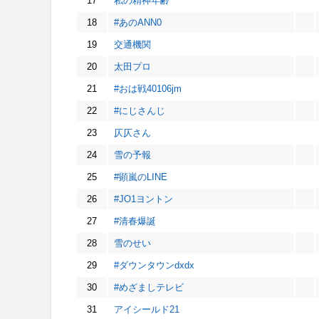
17
私の精神年齢
18
#あのANN0
19
交通機関
20
太田プロ
21
#おは戦40106jm
22
#にじさんじ
23
仄仄さん
24
雪の予報
25
#顕嵐のLINE
26
#JO1ヨントン
27
#清春爆誕
28
雪のせい
29
#ダウンタウンdxdx
30
#めざましテレビ
31
アイシールド21