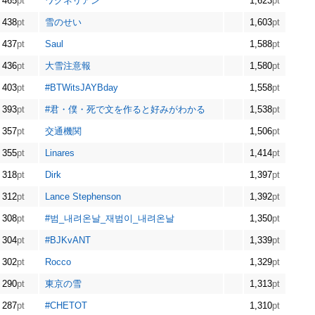
465
pt
ワグネリアン
1,623
pt
438
pt
雪のせい
1,603
pt
437
pt
Saul
1,588
pt
436
pt
大雪注意報
1,580
pt
403
pt
#BTWitsJAYBday
1,558
pt
393
pt
#君・僕・死で文を作ると好みがわかる
1,538
pt
357
pt
交通機関
1,506
pt
355
pt
Linares
1,414
pt
318
pt
Dirk
1,397
pt
312
pt
Lance Stephenson
1,392
pt
308
pt
#범_내려온날_재범이_내려온날
1,350
pt
304
pt
#BJKvANT
1,339
pt
302
pt
Rocco
1,329
pt
290
pt
東京の雪
1,313
pt
287
pt
#CHETOT
1,310
pt