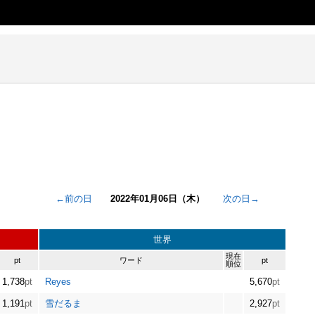
←前の日
2022年01月06日（木）
次の日→
世界
現在
pt
ワード
pt
順位
1,738
pt
Reyes
5,670
pt
1,191
pt
雪だるま
2,927
pt