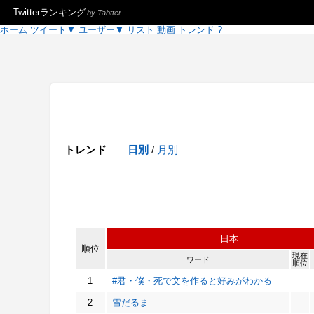
Twitterランキング
by Tabtter
ホーム
ツイート
▼
ユーザー
▼
リスト
動画
トレンド
?
トレンド
日別
/
月別
日本
順位
現在
ワード
順位
1
#君・僕・死で文を作ると好みがわかる
2
雪だるま