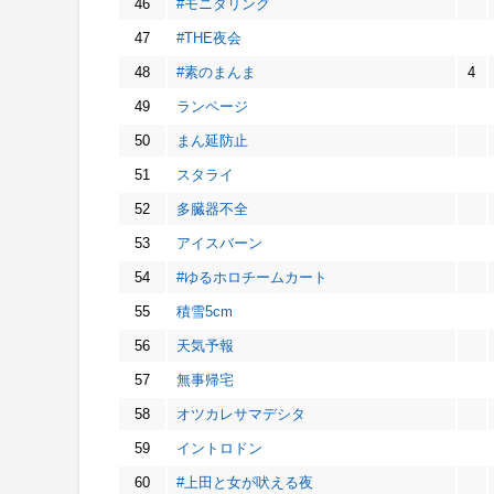
46
#モニタリング
47
#THE夜会
48
#素のまんま
4
49
ランページ
50
まん延防止
51
スタライ
52
多臓器不全
53
アイスバーン
54
#ゆるホロチームカート
55
積雪5cm
56
天気予報
57
無事帰宅
58
オツカレサマデシタ
59
イントロドン
60
#上田と女が吠える夜