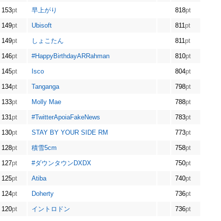
153
pt
早上がり
818
pt
149
pt
Ubisoft
811
pt
149
pt
しょこたん
811
pt
146
pt
#HappyBirthdayARRahman
810
pt
145
pt
Isco
804
pt
134
pt
Tanganga
798
pt
133
pt
Molly Mae
788
pt
131
pt
#TwitterApoiaFakeNews
783
pt
130
pt
STAY BY YOUR SIDE RM
773
pt
128
pt
積雪5cm
758
pt
127
pt
#ダウンタウンDXDX
750
pt
125
pt
Atiba
740
pt
124
pt
Doherty
736
pt
120
pt
イントロドン
736
pt