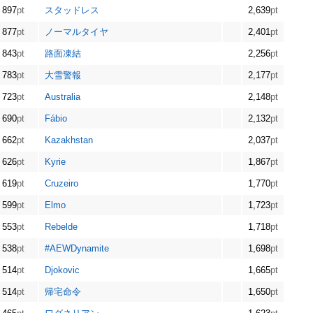
897
pt
スタッドレス
2,639
pt
877
pt
ノーマルタイヤ
2,401
pt
843
pt
路面凍結
2,256
pt
783
pt
大雪警報
2,177
pt
723
pt
Australia
2,148
pt
690
pt
Fábio
2,132
pt
662
pt
Kazakhstan
2,037
pt
626
pt
Kyrie
1,867
pt
619
pt
Cruzeiro
1,770
pt
599
pt
Elmo
1,723
pt
553
pt
Rebelde
1,718
pt
538
pt
#AEWDynamite
1,698
pt
514
pt
Djokovic
1,665
pt
514
pt
帰宅命令
1,650
pt