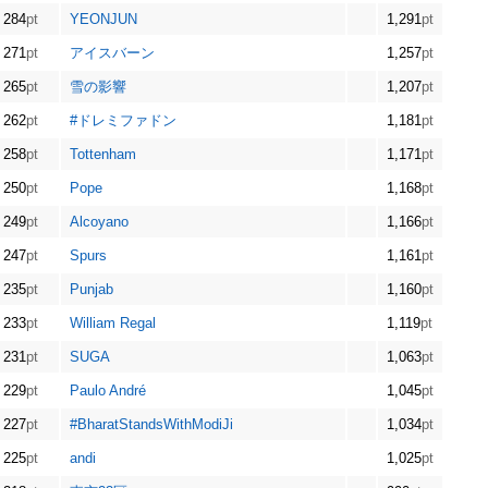
284
pt
YEONJUN
1,291
pt
271
pt
アイスバーン
1,257
pt
265
pt
雪の影響
1,207
pt
262
pt
#ドレミファドン
1,181
pt
258
pt
Tottenham
1,171
pt
250
pt
Pope
1,168
pt
249
pt
Alcoyano
1,166
pt
247
pt
Spurs
1,161
pt
235
pt
Punjab
1,160
pt
233
pt
William Regal
1,119
pt
231
pt
SUGA
1,063
pt
229
pt
Paulo André
1,045
pt
227
pt
#BharatStandsWithModiJi
1,034
pt
225
pt
andi
1,025
pt