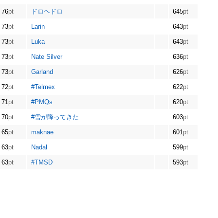
76
pt
ドロヘドロ
645
pt
73
pt
Larin
643
pt
73
pt
Luka
643
pt
73
pt
Nate Silver
636
pt
73
pt
Garland
626
pt
72
pt
#Telmex
622
pt
71
pt
#PMQs
620
pt
70
pt
#雪が降ってきた
603
pt
65
pt
maknae
601
pt
63
pt
Nadal
599
pt
63
pt
#TMSD
593
pt