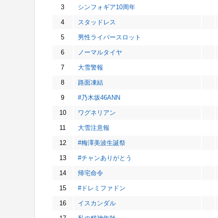
3
シンフォギア10周年
4
スタッドレス
5
男性ライバースロット
6
ノーマルタイヤ
7
大雪警報
8
路面凍結
9
#乃木坂46ANN
10
ワグネリアン
11
大雪注意報
12
#梅澤美波生誕祭
13
#チャンありがとう
14
帰宅命令
15
#ドレミファドン
16
イスカンダル