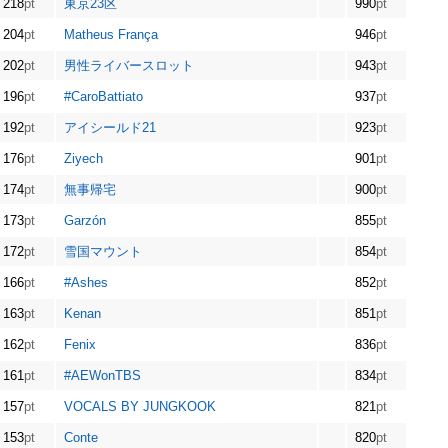
218
pt
東京23区
990
pt
204
pt
Matheus França
946
pt
202
pt
男性ライバースロット
943
pt
196
pt
#CaroBattiato
937
pt
192
pt
アイシールド21
923
pt
176
pt
Ziyech
901
pt
174
pt
無事帰宅
900
pt
173
pt
Garzón
855
pt
172
pt
雪国マウント
854
pt
166
pt
#Ashes
852
pt
163
pt
Kenan
851
pt
162
pt
Fenix
836
pt
161
pt
#AEWonTBS
834
pt
157
pt
VOCALS BY JUNGKOOK
821
pt
153
pt
Conte
820
pt