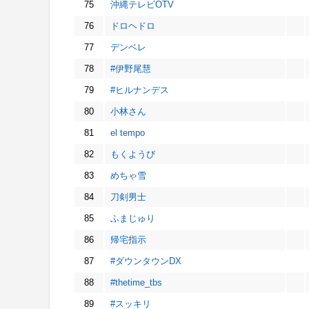
75
沖縄テレビOTV
76
ドロヘドロ
77
デンベレ
78
#伊野尾慧
79
#ヒルナンデス
80
小林さん
81
el tempo
82
もくようび
83
めちゃ雪
84
刀剣男士
85
ふまじゅり
86
帰宅指示
87
#ダウンタウンDX
88
#thetime_tbs
89
#スッキリ