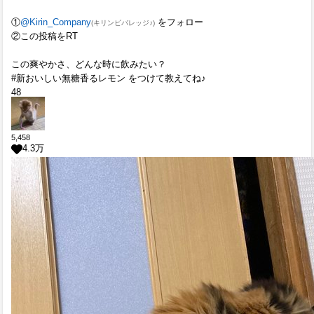
①
@Kirin_Company
をフォロー
(キリンビバレッジ♪)
②この投稿をRT
この爽やかさ、どんな時に飲みたい？
#新おいしい無糖香るレモン をつけて教えてね♪
48
5,458
4.3
万