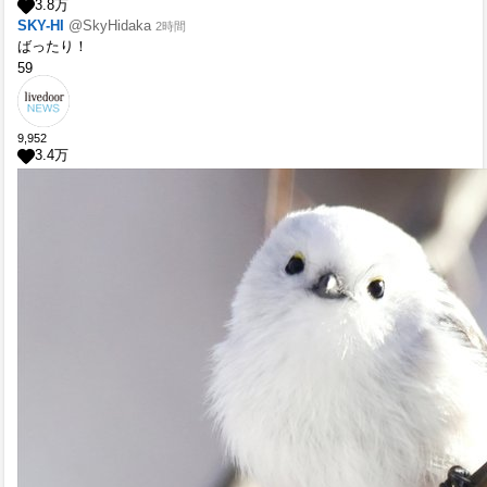
3.8
万
SKY-HI
@SkyHidaka
2時間
ばったり！
59
9,952
3.4
万