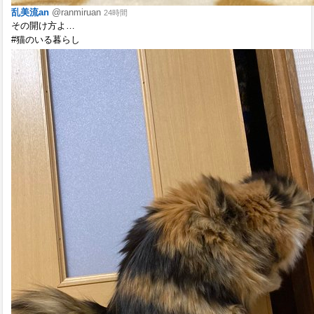
乱美流an
@ranmiruan
24時間
その開け方よ…
#猫のいる暮らし