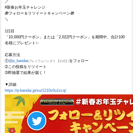
／
#新春お年玉チャレンジ
🎁フォロー＆リツイートキャンペーン🎁
＼
1日目
「10,000円クーポン」または「2,022円クーポン」を期間中、合計100
名様にプレゼント✨
応募方法
①
@p_bandai
をフォロー
(プレミアムバンダイ 【公式】)
➁この投稿をリツイート
➂即抽選で結果が届く！
▼詳細
https://p-bandai.jp/su/1210x0u1zcq/