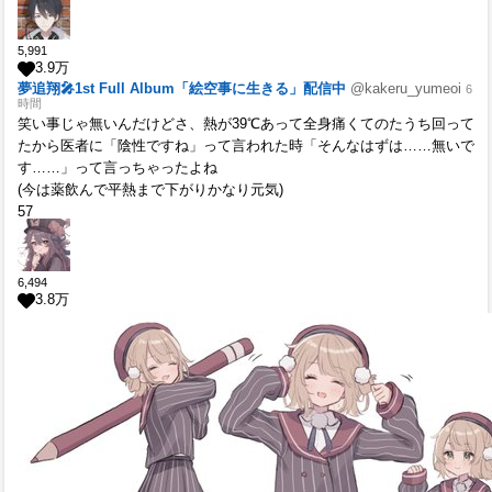
5,991
3.9
万
夢追翔🎤1st Full Album「絵空事に生きる」配信中
@kakeru_yumeoi
6
時間
笑い事じゃ無いんだけどさ、熱が39℃あって全身痛くてのたうち回って
たから医者に「陰性ですね」って言われた時「そんなはずは……無いで
す……」って言っちゃったよね
(今は薬飲んで平熱まで下がりかなり元気)
57
6,494
3.8
万