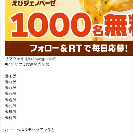
サブウェイ
@subwayjp
14時間
#ピザサブえび新発売記念
🎁１🎁
🎁０🎁
🎁０🎁
🎁０🎁
🎁名🎁
🎁に🎁
🎁無🎁
🎁料🎁
た～～っぷりモッツアレラと