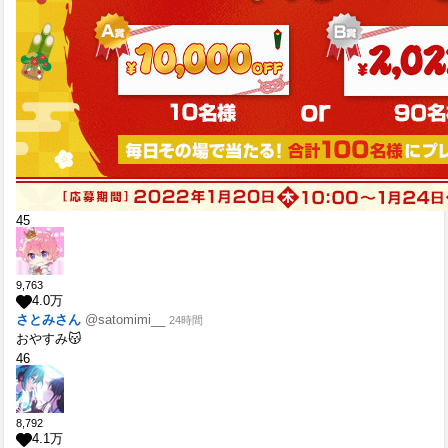
45
9,763
4.0
万
さとみさん
@satomimi__
24時間
おやすみ😽
46
8,792
4.1
万