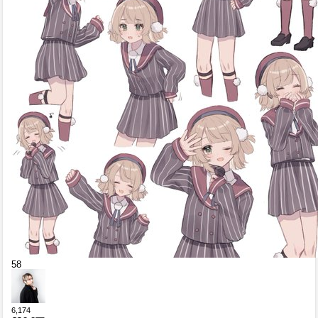
58
6,174