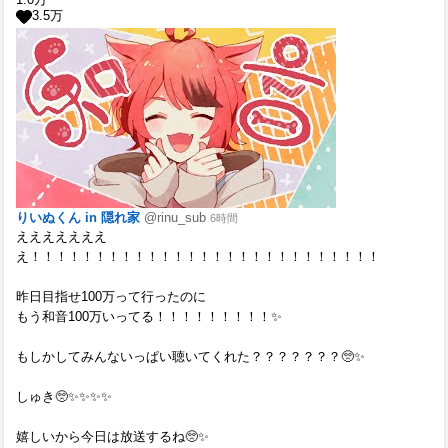
3.5
万
りいぬくん in 隠れ家
@rinu_sub
6時間
えええええええ
え！！！！！！！！！！！！！！！！！！！！！！！！！！！
昨日目指せ100万って行ったのに
もう和音100万いってる！！！！！！！！！✨
もしかしてみんないっぱい聴いてくれた？？？？？？？🥺✨
しゅき🥺✨✨✨✨
嬉しいから今日は放送するね🥺✨