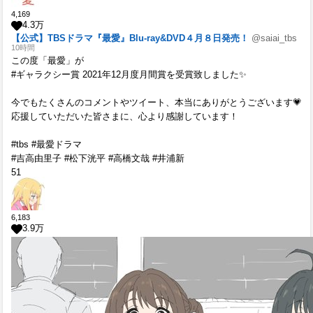
4,169
4.3
万
【公式】TBSドラマ『最愛』Blu-ray&DVD４月８日発売！
@saiai_tbs
10時間
この度「最愛」が
#ギャラクシー賞 2021年12月度月間賞を受賞致しました✨
今でもたくさんのコメントやツイート、本当にありがとうございます💗
応援していただいた皆さまに、心より感謝しています！
#tbs #最愛ドラマ
#吉高由里子 #松下洸平 #高橋文哉 #井浦新
51
6,183
3.9
万