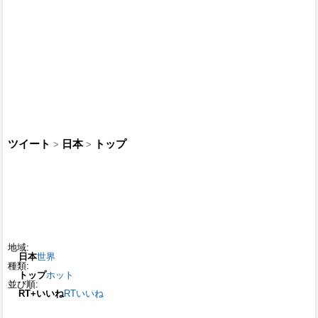
ツイート
日本
トップ
>
>
地域:
日本
世界
種類:
トップ
ホット
並び順:
RT+いいね
RT
いいね