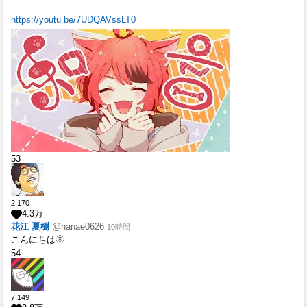
https://youtu.be/7UDQAVssLT0
53
2,170
4.3
万
花江 夏樹
@hanae0626
10時間
こんにちは🌞
54
7,149