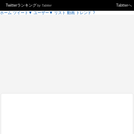
Twitterランキング
Tabtterへ
by Tabtter
ホーム
ツイート
▼
ユーザー
▼
リスト
動画
トレンド
?