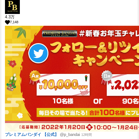
4.3
万
7,148
プレミアムバンダイ 【公式】
@p_bandai
12時間