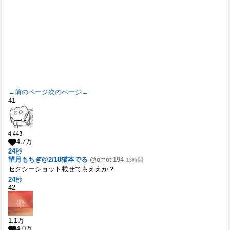
←前のページ
次のページ→
41
4,443
4.7
万
24
秒
望月もちぎ@2/18猫本でる
@omoti194
13時間
セクシーショット載せてもええか？
24
秒
42
1.1
万
4.0
万