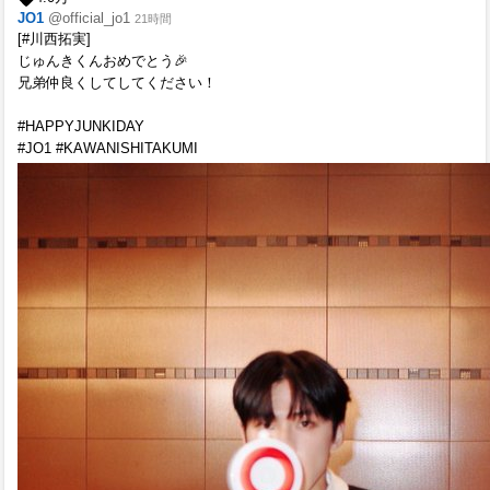
JO1
@official_jo1
21時間
[#川西拓実]
じゅんきくんおめでとう🎉
兄弟仲良くしてしてください！
#HAPPYJUNKIDAY
#JO1 #KAWANISHITAKUMI