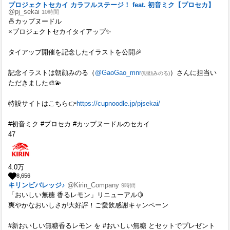
プロジェクトセカイ カラフルステージ！ feat. 初音ミク【プロセカ】
@pj_sekai
10時間
🍜カップヌードル
×プロジェクトセカイタイアップ✨
タイアップ開催を記念したイラストを公開🎉
記念イラストは朝顔みのる（
@GaoGao_mnr
）さんに担当い
(朝顔みのる)
ただきました🎨💫
特設サイトはこちら👉
https://cupnoodle.jp/pjsekai/
#初音ミク #プロセカ #カップヌードルのセカイ
47
4.0
万
8,656
キリンビバレッジ♪
@Kirin_Company
9時間
「おいしい無糖 香るレモン」リニューアル🍋
爽やかなおいしさが大好評！ご愛飲感謝キャンペーン
#新おいしい無糖香るレモン を #おいしい無糖 とセットでプレゼント