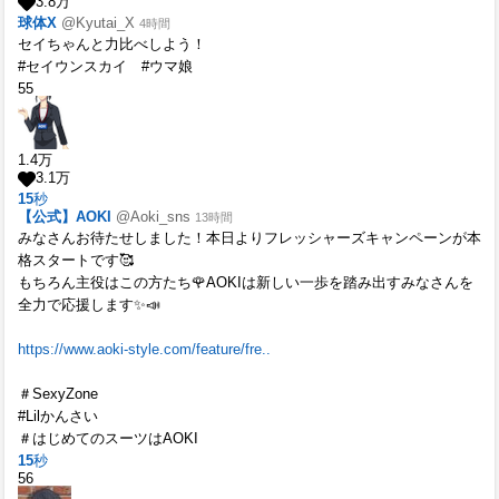
3.8
万
球体X
@Kyutai_X
4時間
セイちゃんと力比べしよう！
#セイウンスカイ #ウマ娘
55
1.4
万
3.1
万
15
秒
【公式】AOKI
@Aoki_sns
13時間
みなさんお待たせしました！本日よりフレッシャーズキャンペーンが本
格スタートです🥰
もちろん主役はこの方たち🌹AOKIは新しい一歩を踏み出すみなさんを
全力で応援します✨📣
https://www.aoki-style.com/feature/fre..
＃SexyZone
#Lilかんさい
＃はじめてのスーツはAOKI
15
秒
56