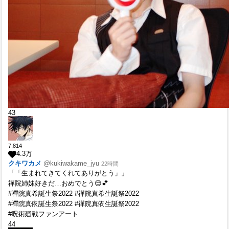
43
7,814
4.3
万
クキワカメ
@kukiwakame_jyu
22時間
「「生まれてきてくれてありがとう」」
禪院姉妹好きだ…おめでとう😌💕
#禪院真希誕生祭2022 #禪院真希生誕祭2022
#禪院真依誕生祭2022 #禪院真依生誕祭2022
#呪術廻戦ファンアート
44