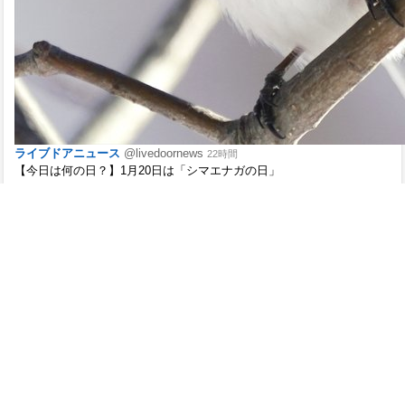
ライブドアニュース
@livedoornews
22時間
【今日は何の日？】1月20日は「シマエナガの日」
「雪の妖精」とも呼ばれる、ふわふわの白い野鳥。体長およそ14cm、
体重6～9gと、小さく愛らしい姿が魅力。寒さが強いほど羽の中に空気
を入れてまんまるに膨らむことから、1年で最も寒い日とされる大寒が
「シマエナガの日」として制定された。