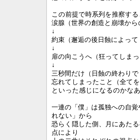
この前提で時系列を推察する
涙腺（世界の創造と崩壊から
↓
約束（邂逅の後日蝕によって
↓
扉の向こうへ（狂ってしまっ
↓
三秒間だけ（日蝕の終わりで
忘れてしまったこと（全てを
といった感じになるのかな
一連の「僕」は孤独への自覚
れない」から
恐らく隠した側、月にあたる
点により