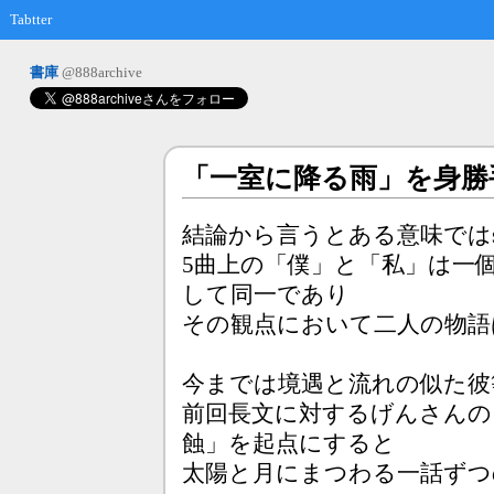
Tabtter
書庫
@888archive
「一室に降る雨」を身勝
結論から言うとある意味ではs
5曲上の「僕」と「私」は一
して同一であり
その観点において二人の物語
今までは境遇と流れの似た彼
前回長文に対するげんさんの
蝕」を起点にすると
太陽と月にまつわる一話ずつ