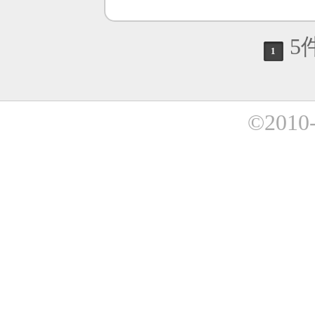
5
1
©2010