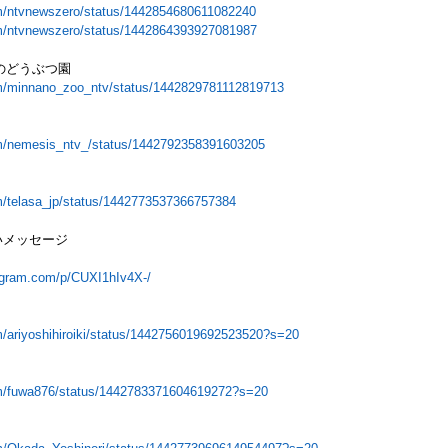
com/ntvnewszero/status/1442854680611082240
com/ntvnewszero/status/1442864393927081987
んなのどうぶつ園
com/minnano_zoo_ntv/status/1442829781112819713
com/nemesis_ntv_/status/1442792358391603205
com/telasa_jp/status/1442773537366757384
いメッセージ
agram.com/p/CUXI1hIv4X-/
com/ariyoshihiroiki/status/1442756019692523520?s=20
com/fuwa876/status/1442783371604619272?s=20