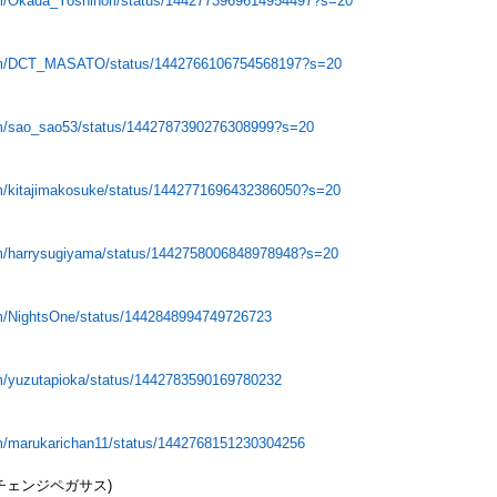
com/Okada_Yoshinori/status/1442773969614954497?s=20
.com/DCT_MASATO/status/1442766106754568197?s=20
com/sao_sao53/status/1442787390276308999?s=20
com/kitajimakosuke/status/1442771696432386050?s=20
com/harrysugiyama/status/1442758006848978948?s=20
com/NightsOne/status/1442848994749726723
com/yuzutapioka/status/1442783590169780232
com/marukarichan11/status/1442768151230304256
チェンジペガサス)