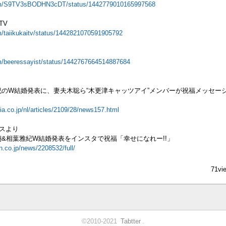
.com/S9TV3sBODHN3cDT/status/1442779010165997568
TV
om/taiikukaitv/status/1442821070591905792
com/beeressayist/status/1442767664514887684
のW結婚発表に、妻夫木聡ら“木更津キャッツアイ”メンバーが祝福メッセー
dia.co.jp/nl/articles/2109/28/news157.html
スより
&相葉雅紀W結婚発表をインスタで祝福「幸せになれー!!」
n.co.jp/news/2208532/full/
71vi
©2010-2021
Tabtter
.