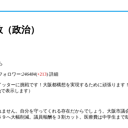
数（政治）
から
ォロワー:
246484
(
+213
)
詳細
イッターに挑戦です！大阪都構想を実現するために頑張ります
 (Twilogで表示します）
れません。自分を守ってくれる存在だからでしょう。大阪市議
６９へ大幅削減。議員報酬を３割カット。医療費は中学生まで