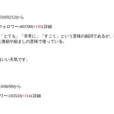
] 2010/02/12から
ォロワー:
403700
(
+135
)
詳細
は、「とても」「非常に」「すごく」という意味の副詞であるが
た激励や励ましの意味で使っている。
はいい天気です。
2010/06/09から
ワー:
103533
(
+114
)
詳細