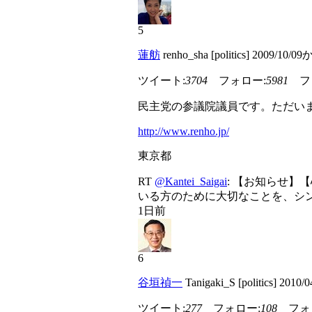
5
蓮舫
renho_sha [politics] 2009/10/0
ツイート:
3704
フォロー:
5981
フォ
民主党の参議院議員です。ただい
http://www.renho.jp/
東京都
RT
@Kantei_Saigai
: 【お知らせ
いる方のために大切なことを、シ
1日前
6
谷垣禎一
Tanigaki_S [politics] 2010
ツイート:
277
フォロー:
108
フォロ