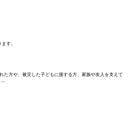
ります。
された方や、被災した子どもに接する方、家族や友人を支えて
o
...