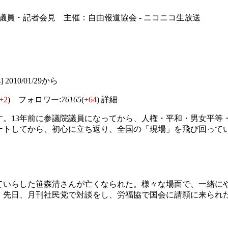
議員・記者会見 主催：自由報道協会 - ニコニコ生放送
cs] 2010/01/29から
+2
) フォロワー:
76165
(
+64
)
詳細
。13年前に参議院議員になってから、人権・平和・男女平等
ートしてから、初心に立ち返り、全国の「現場」を飛び回って
ていらした笹森清さんが亡くなられた。様々な場面で、一緒に
。先日、月刊社民党で対談をし、労福協で国会に請願に来られ