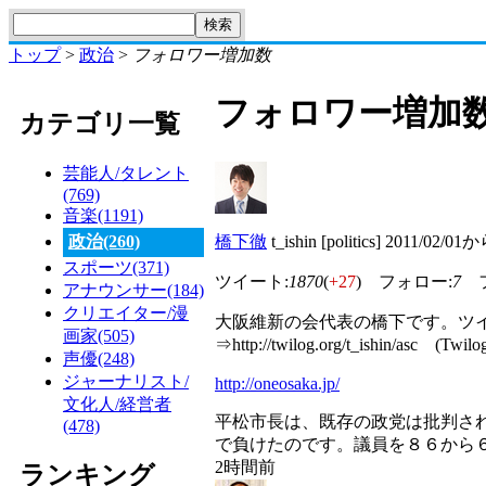
トップ
>
政治
>
フォロワー増加数
フォロワー増加
カテゴリ一覧
芸能人/タレント
(769)
音楽(1191)
政治(260)
橋下徹
t_ishin [politics] 2011/02/01
スポーツ(371)
ツイート:
1870
(
+27
) フォロー:
7
フ
アナウンサー(184)
クリエイター/漫
大阪維新の会代表の橋下です。ツ
画家(505)
⇒http://twilog.org/t_ishin/asc
声優(248)
ジャーナリスト/
http://oneosaka.jp/
文化人/経営者
平松市長は、既存の政党は批判さ
(478)
で負けたのです。議員を８６から
2時間前
ランキング