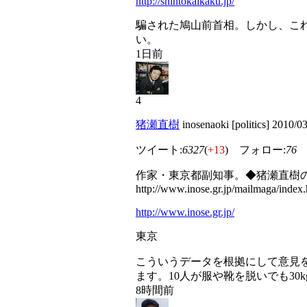
http://shintokaikaku.jp/
騙された鳩山前首相。しかし、こ
い。
1日前
4
猪瀬直樹
inosenaoki [politics] 2010
ツイート:
6327
(
+13
) フォロー:
76
作家・東京都副知事。◆猪瀬直樹のblo
http://www.inose.gr.jp/mailmaga/index.
http://www.inose.gr.jp/
東京
こういうデータを根拠にして意見
ます。10人が服や靴を脱いでも3
8時間前