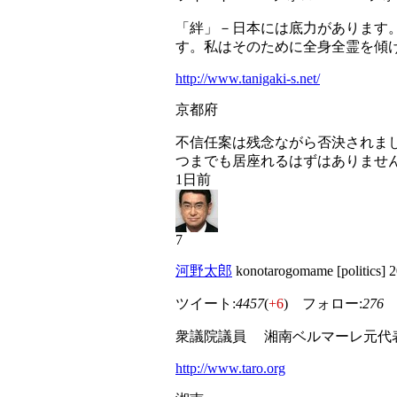
「絆」－日本には底力があります
す。私はそのために全身全霊を傾
http://www.tanigaki-s.net/
京都府
不信任案は残念ながら否決されま
つまでも居座れるはずはありませ
1日前
7
河野太郎
konotarogomame [politics]
ツイート:
4457
(
+6
) フォロー:
276
衆議院議員 湘南ベルマーレ元代
http://www.taro.org