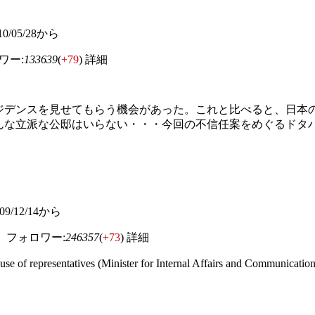
2010/05/28から
ワー:
133639
(
+79
)
詳細
ジデンスを見せてもらう機会があった。これと比べると、日本
んな立派な公邸はいらない・・・今回の不信任案をめぐるドタ
 2009/12/14から
フォロワー:
246357
(
+73
)
詳細
f representatives (Minister for Internal Affairs and Commun