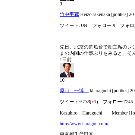
9
竹中平蔵
HeizoTakenaka [politics] 
ツイート:
184
フォロー:
9
フォロ
先日、北京の釣魚台で胡主席のレ
まの内閣の仕事ぶりをみると、そ
1日前
10
原口 一博
kharaguchi [politics]
ツイート:
5738
(
+1
) フォロー:
7745
Kazuhiro Haraguchi Member House o
http://www.haraguti.com/
東京都千代田区