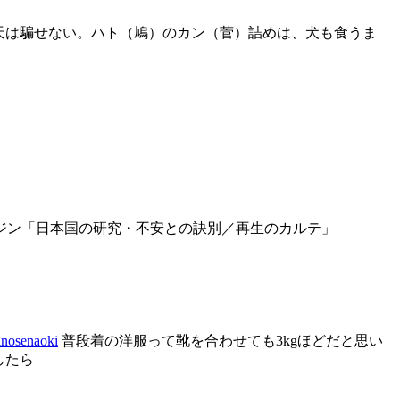
天は騙せない。ハト（鳩）のカン（菅）詰めは、犬も食うま
のメールマガジン「日本国の研究・不安との訣別／再生のカルテ」
nosenaoki
普段着の洋服って靴を合わせても3kgほどだと思い
したら