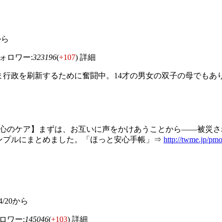
9から
ロワー:
323196
(
+107
)
詳細
ま行政を刷新するために奮闘中。14才の男女の双子の母でもあ
】【心のケア】まずは、お互いに声をかけあうことから――被災
ンプルにまとめました。「ほっと安心手帳」⇒
http://twme.jp/pm
/04/20から
ワー:
145046
(
+103
)
詳細