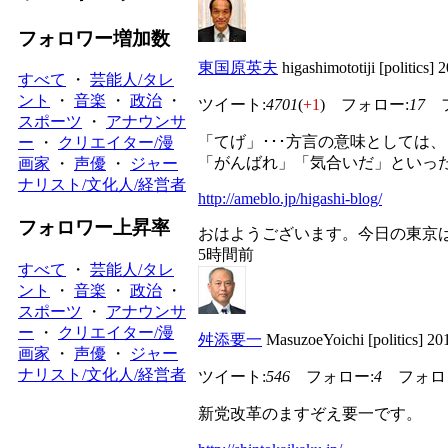
フォロワー増加数
東国原英夫
higashimototiji [politics
すべて
・
芸能人/タレ
ント
・
音楽
・
政治
・
ツイート:
4701
(
+1
) フォロー:
17
フ
スポーツ
・
アナウンサ
「てげ」･･･方言の意味として
ー
・
クリエイター/漫
「がんばれ」「気合いだ」といっ
画家
・
声優
・
ジャー
ナリスト/文化人/経営者
http://ameblo.jp/higashi-blog/
フォロワー上昇率
おはようございます。今日の東京
5時間前
すべて
・
芸能人/タレ
ント
・
音楽
・
政治
・
スポーツ
・
アナウンサ
ー
・
クリエイター/漫
舛添要一
MasuzoeYoichi [politics] 
画家
・
声優
・
ジャー
ナリスト/文化人/経営者
ツイート:
546
フォロー:
4
フォロ
新党改革のますぞえ要一です。