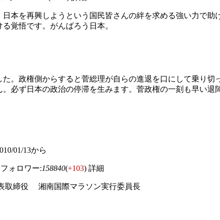
。日本を再興しようという国民皆さんの絆を求める強い力で助
ける覚悟です。がんばろう日本。
した。政権側からすると菅総理が自らの進退を口にして乗り切
ん。必ず日本の政治の停滞を生みます。菅政権の一刻も早い退
 2010/01/13から
フォロワー:
158840
(
+103
)
詳細
表取締役 湘南国際マラソン実行委員長