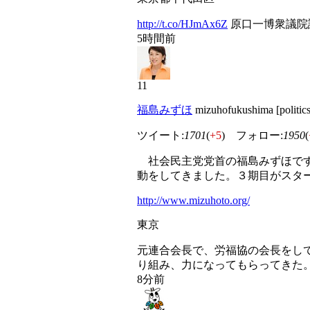
http://t.co/HJmAx6Z
原口一博衆議院
5時間前
11
福島みずほ
mizuhofukushima [politi
ツイート:
1701
(
+5
) フォロー:
1950
(
社会民主党党首の福島みずほです
動をしてきました。３期目がスタ
http://www.mizuhoto.org/
東京
元連合会長で、労福協の会長をし
り組み、力になってもらってきた
8分前