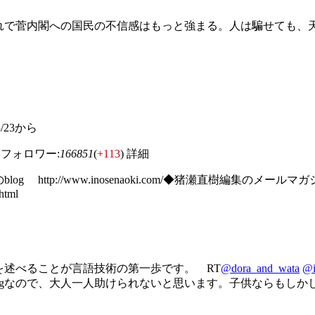
れで菅内閣への国民の不信感はもっと強まる。人は騙せても、
/03/23から
フォロワー:
166851
(
+113
)
詳細
g http://www.inosenaoki.com/◆猪瀬直樹編集
html
を述べることが言語技術の第一歩です。 RT
@dora_and_wata
@i
0kgなので、大人一人助けられないと思います。子供ならもしか