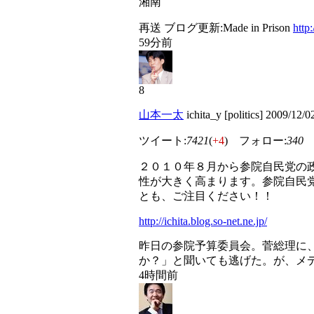
湘南
再送 ブログ更新:Made in Prison
http
59分前
8
山本一太
ichita_y [politics] 2009/1
ツイート:
7421
(
+4
) フォロー:
340
２０１０年８月から参院自民党の
性が大きく高まります。参院自民
とも、ご注目ください！！
http://ichita.blog.so-net.ne.jp/
昨日の参院予算委員会。菅総理に
か？」と聞いても逃げた。が、メ
4時間前