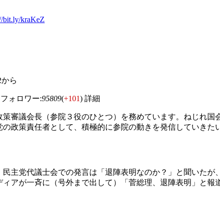
://bit.ly/kraKeZ
2/02から
フォロワー:
95809
(
+101
)
詳細
政策審議会長（参院３役のひとつ）を務めています。ねじれ国
党の政策責任者として、積極的に参院の動きを発信していきた
、民主党代議士会での発言は「退陣表明なのか？」と聞いたが
ディアが一斉に（号外まで出して）「菅総理、退陣表明」と報