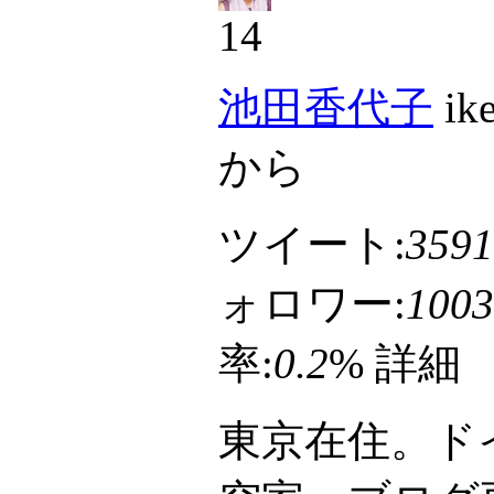
14
池田香代子
ike
から
ツイート:
3591
ォロワー:
1003
率:
0.2
%
詳細
東京在住。ド