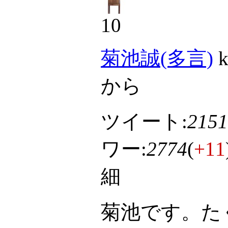
10
菊池誠(多言)
k
から
ツイート:
2151
ワー:
2774
(
+11
細
菊池です。た