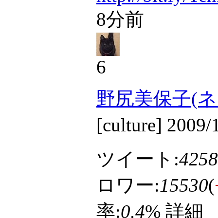
8分前
6
野尻美保子(ネ
[culture] 200
ツイート:
4258
ロワー:
15530
(
率:
0.4
%
詳細