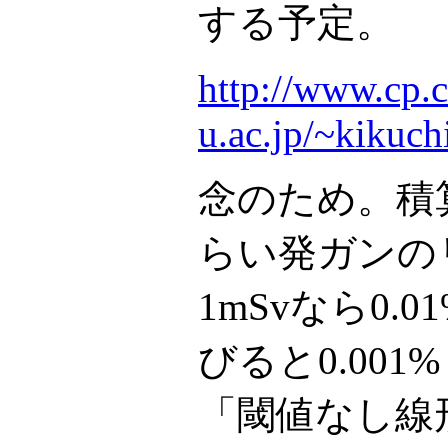
する予定。
http://www.cp.
u.ac.jp/~kikuch
念のため。積算
らい発ガンの
1mSvなら0.
びると0.00
「閾値なし線