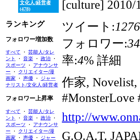
[culture] 201
文化人/経営者
(478)
ツイート:
1276
ランキング
フォロワー増加数
フォロワー:
34
すべて
・
芸能人/タレ
率:
4
%
詳細
ント
・
音楽
・
政治
・
スポーツ
・
アナウンサ
ー
・
クリエイター/漫
作家, Novelist, 
画家
・
声優
・
ジャー
ナリスト/文化人/経営者
#MonsterLove
フォロワー上昇率
すべて
・
芸能人/タレ
http://www.onn
ント
・
音楽
・
政治
・
スポーツ
・
アナウンサ
ー
・
クリエイター/漫
G.O.A.T. JAP
画家
・
声優
・
ジャー