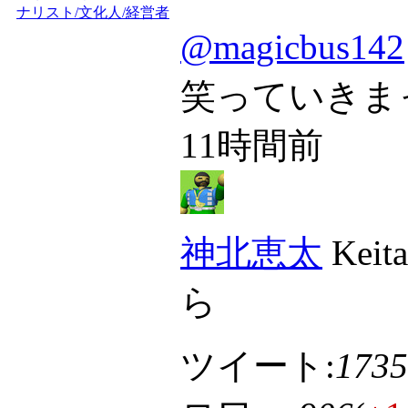
ナリスト/文化人/経営者
@magicbus142
笑っていきま
11時間前
神北恵太
Keita
ら
ツイート:
1735