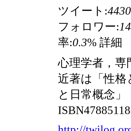
ツイート:
4430
フォロワー:
14
率:
0.3
%
詳細
心理学者，専
近著は「性格
と日常概念」（新
ISBN4788511
http://twilog.o