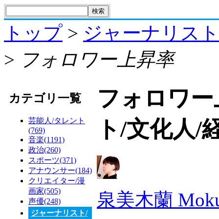
トップ
>
ジャーナリスト
>
フォロワー上昇率
フォロワー
カテゴリ一覧
芸能人/タレント
ト/文化人/
(769)
音楽(1191)
政治(260)
スポーツ(371)
アナウンサー(184)
クリエイター/漫
画家(505)
泉美木蘭 Mokur
声優(248)
ジャーナリスト/