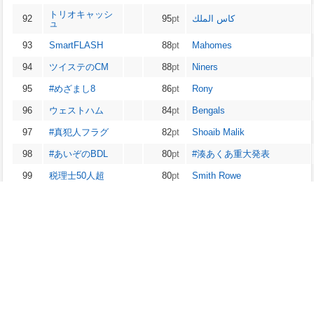
トリオキャッシ
92
95
pt
كاس الملك
ュ
93
SmartFLASH
88
pt
Mahomes
94
ツイステのCM
88
pt
Niners
95
#めざまし8
86
pt
Rony
96
ウェストハム
84
pt
Bengals
97
#真犯人フラグ
82
pt
Shoaib Malik
98
#あいぞのBDL
80
pt
#湊あくあ重大発表
99
税理士50人超
80
pt
Smith Rowe
100
Cカップ
76
pt
#Browns
※ptは、出現回数や順位を考慮した独自の値です。