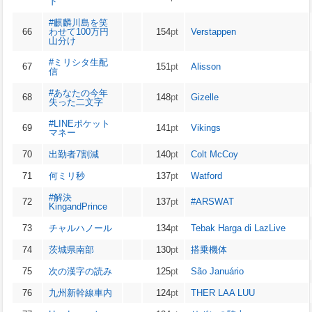
ド
#麒麟川島を笑
66
わせて100万円
154
pt
Verstappen
山分け
#ミリシタ生配
67
151
pt
Alisson
信
#あなたの今年
68
148
pt
Gizelle
失った二文字
#LINEポケット
69
141
pt
Vikings
マネー
70
出勤者7割減
140
pt
Colt McCoy
71
何ミリ秒
137
pt
Watford
#解決
72
137
pt
#ARSWAT
KingandPrince
73
チャルハノール
134
pt
Tebak Harga di LazLive
74
茨城県南部
130
pt
搭乗機体
75
次の漢字の読み
125
pt
São Januário
76
九州新幹線車内
124
pt
THER LAA LUU