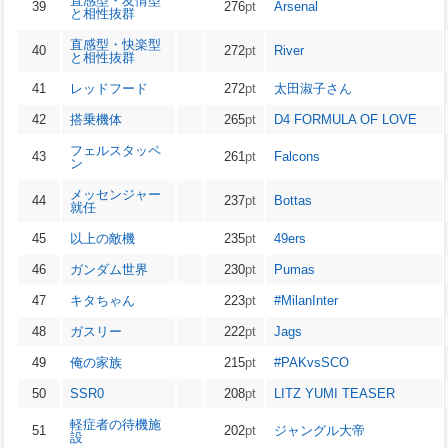
直感型・友情型
39
276
pt
Arsenal
と相性抜群
直感型・快楽型
40
272
pt
River
と相性抜群
41
レッドフード
272
pt
太田淑子さん
42
搭乗機体
265
pt
D4 FORMULA OF LOVE
フェルスタッペ
43
261
pt
Falcons
ン
メッセンジャー
44
237
pt
Bottas
就任
45
以上の敵機
235
pt
49ers
46
ガンダム世界
230
pt
Pumas
47
キタちゃん
223
pt
#MilanInter
48
ガスリー
222
pt
Jags
49
俺の家族
215
pt
#PAKvsSCO
50
SSR0
208
pt
LITZ YUMI TEASER
軽症者の待機施
51
202
pt
ジャングル大帝
設