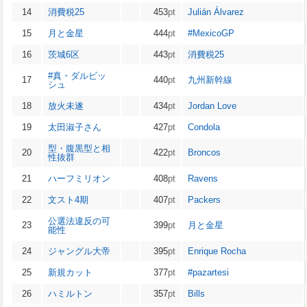
14
消費税25
453
pt
Julián Álvarez
15
月と金星
444
pt
#MexicoGP
16
茨城6区
443
pt
消費税25
#真・ダルビッ
17
440
pt
九州新幹線
シュ
18
放火未遂
434
pt
Jordan Love
19
太田淑子さん
427
pt
Condola
型・腹黒型と相
20
422
pt
Broncos
性抜群
21
ハーフミリオン
408
pt
Ravens
22
文スト4期
407
pt
Packers
公選法違反の可
23
399
pt
月と金星
能性
24
ジャングル大帝
395
pt
Enrique Rocha
25
新規カット
377
pt
#pazartesi
26
ハミルトン
357
pt
Bills