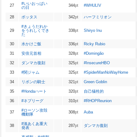
#いいおっばい
27
344
pt
#WHULIV
の日
28
ボッタス
342
pt
ハーフミリオン
#きょうだれか
29
をうれしくでき
338
pt
Shiryo Inu
た
30
水かけご飯
336
pt
Ricky Rubio
31
安倍元首相
328
pt
#Domingão
32
ダンマカ復刻
325
pt
#InsecureHBO
33
#関ジャム
325
pt
#SpiderManNoWayHome
34
リボンの騎士
321
pt
Green Goblin
35
#Hondaハート
320
pt
自己犠牲的
36
#ネプリーグ
310
pt
#RHOPReunion
#ローソン攻殻
37
308
pt
Auba
機動隊
#湊あくあ重大
38
287
pt
ダンマカ復刻
発表