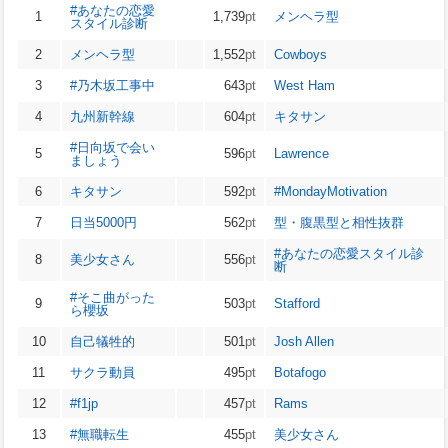
#あなたの恋愛
1
1,739
pt
メンヘラ型
スタイル診断
2
メンヘラ型
1,552
pt
Cowboys
3
#乃木坂工事中
643
pt
West Ham
4
九州新幹線
604
pt
キタサン
#日向坂で会い
5
596
pt
Lawrence
ましょう
6
キタサン
592
pt
#MondayMotivation
7
日当5000円
562
pt
型・腹黒型と相性抜群
#あなたの恋愛スタイル診
8
美少女さん
556
pt
断
#そこ曲がった
9
503
pt
Stafford
ら櫻坂
10
自己犠牲的
501
pt
Josh Allen
11
サクラ動員
495
pt
Botafogo
12
#f1jp
457
pt
Rams
13
#無職転生
455
pt
美少女さん