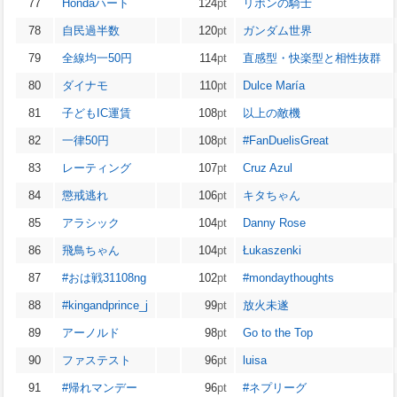
77
Hondaハート
124
pt
リボンの騎士
78
自民過半数
120
pt
ガンダム世界
79
全線均一50円
114
pt
直感型・快楽型と相性抜群
80
ダイナモ
110
pt
Dulce María
81
子どもIC運賃
108
pt
以上の敵機
82
一律50円
108
pt
#FanDuelisGreat
83
レーティング
107
pt
Cruz Azul
84
懲戒逃れ
106
pt
キタちゃん
85
アラシック
104
pt
Danny Rose
86
飛鳥ちゃん
104
pt
Łukaszenki
87
#おは戦31108ng
102
pt
#mondaythoughts
88
#kingandprince_j
99
pt
放火未遂
89
アーノルド
98
pt
Go to the Top
90
ファステスト
96
pt
luisa
91
#帰れマンデー
96
pt
#ネプリーグ