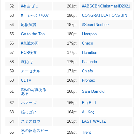
52
#有吉ゼミ
201
pt
#ABSCBNChristmasID2021
53
#しゃべくり007
196
pt
CONGRATULATIONS JIN
54
応援演説
187
pt
#SecretNoche9
55
Go to the Top
180
pt
Liverpool
56
#鬼滅の刃
179
pt
Checo
57
PCR検査
177
pt
Hamilton
58
#Qさま
175
pt
Facundo
59
アーセナル
171
pt
Chiefs
60
CDTV
169
pt
Frontex
#私の写真ある
61
168
pt
Sam Darnold
ある
62
ハマーズ
165
pt
Big Bird
63
雄っぱい
164
pt
Ali Koç
64
スミスロウ
163
pt
LAST WALTZ
私の反応スピー
65
159
pt
Trent