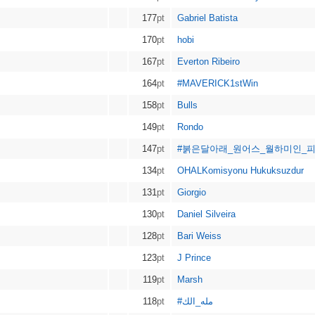
177
pt
Gabriel Batista
170
pt
hobi
167
pt
Everton Ribeiro
164
pt
#MAVERICK1stWin
158
pt
Bulls
149
pt
Rondo
147
pt
#붉은달아래_원어스_월하미인_
134
pt
OHALKomisyonu Hukuksuzdur
131
pt
Giorgio
130
pt
Daniel Silveira
128
pt
Bari Weiss
123
pt
J Prince
119
pt
Marsh
118
pt
#مله_الك