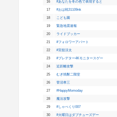
16
#あなたを冬の色で表現すると
17
#おは戦31109nk
18
こども園
19
緊急地震速報
20
ライドブッカー
21
#フォロワーアパート
22
#宮舘涼太
23
#プレデター4Kモニタースゲー
24
近距離攻撃
25
むぎ焼酎二階堂
26
菅沼孝三
27
#HappyMomoday
28
魔法攻撃
29
#しゃべくり007
30
#火曜日はダブチューズデー