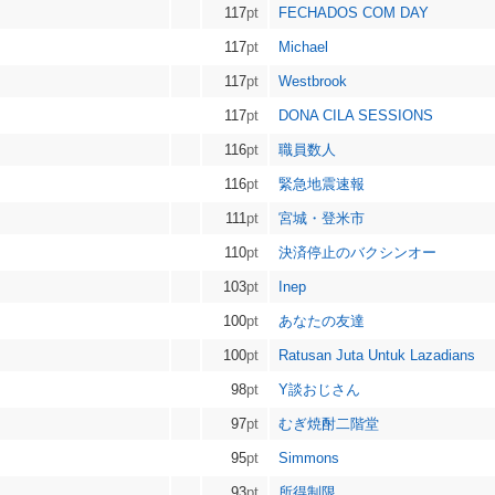
117
pt
FECHADOS COM DAY
117
pt
Michael
117
pt
Westbrook
117
pt
DONA CILA SESSIONS
116
pt
職員数人
116
pt
緊急地震速報
111
pt
宮城・登米市
110
pt
決済停止のバクシンオー
103
pt
Inep
100
pt
あなたの友達
100
pt
Ratusan Juta Untuk Lazadians
98
pt
Y談おじさん
97
pt
むぎ焼酎二階堂
95
pt
Simmons
93
pt
所得制限