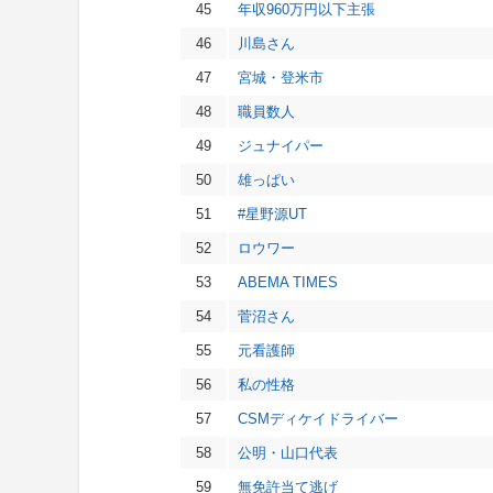
45
年収960万円以下主張
46
川島さん
47
宮城・登米市
48
職員数人
49
ジュナイパー
50
雄っぱい
51
#星野源UT
52
ロウワー
53
ABEMA TIMES
54
菅沼さん
55
元看護師
56
私の性格
57
CSMディケイドライバー
58
公明・山口代表
59
無免許当て逃げ