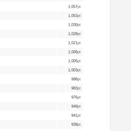
1,057
pt
1,053
pt
1,030
pt
1,028
pt
1,021
pt
1,006
pt
1,005
pt
1,003
pt
998
pt
983
pt
976
pt
949
pt
941
pt
938
pt