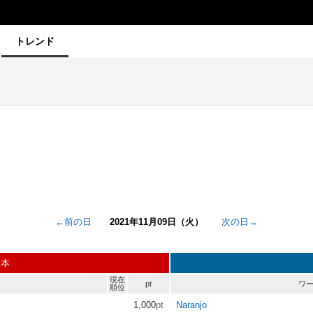
トレンド
←前の日
2021年11月09日（火）
次の日→
日本
現在
pt
ワ
順位
1,000
pt
Naranjo