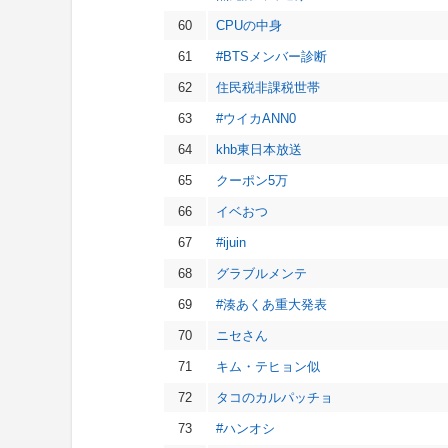
60
CPUの中身
61
#BTSメンバー診断
62
住民税非課税世帯
63
#ウイカANN0
64
khb東日本放送
65
クーポン5万
66
イベおつ
67
#ijuin
68
グラブルメンテ
69
#湊あくあ重大発表
70
ニセさん
71
キム・テヒョン似
72
タコのカルパッチョ
73
#ハンオシ