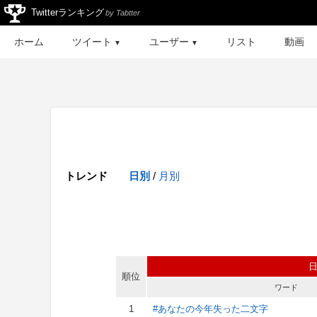
Twitterランキング
by Tabtter
ホーム
ツイート
ユーザー
リスト
動画
▼
▼
トレンド
日別
/
月別
順位
ワード
1
#あなたの今年失った二文字