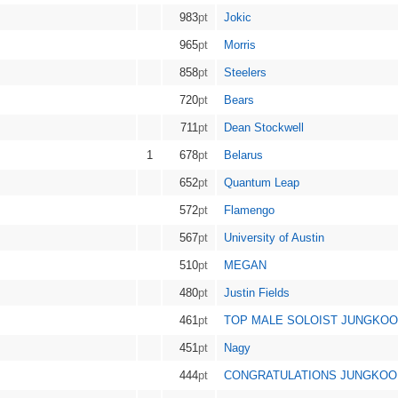
983
pt
Jokic
965
pt
Morris
858
pt
Steelers
720
pt
Bears
711
pt
Dean Stockwell
1
678
pt
Belarus
652
pt
Quantum Leap
572
pt
Flamengo
567
pt
University of Austin
510
pt
MEGAN
480
pt
Justin Fields
461
pt
TOP MALE SOLOIST JUNGKO
451
pt
Nagy
444
pt
CONGRATULATIONS JUNGKOO