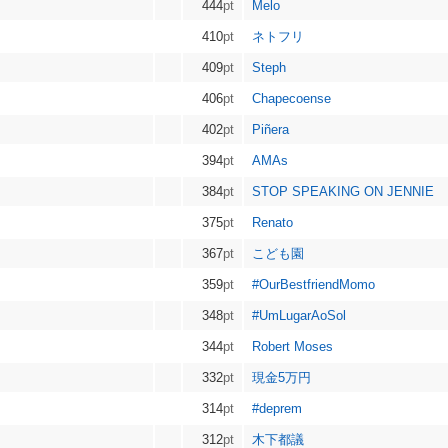
444
pt
Melo
410
pt
ネトフリ
409
pt
Steph
406
pt
Chapecoense
402
pt
Piñera
394
pt
AMAs
384
pt
STOP SPEAKING ON JENNIE
375
pt
Renato
367
pt
こども園
359
pt
#OurBestfriendMomo
348
pt
#UmLugarAoSol
344
pt
Robert Moses
332
pt
現金5万円
314
pt
#deprem
312
pt
木下都議