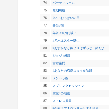
74
パーティルーム
75
無期懲役
76
#いいおっばいの日
77
弁当7個
78
年収960万円以下
79
#乃木坂スター誕生
80
#あすかなと姫ピメはずっと一緒だよ
81
ジョジョ6部
82
吉右衛門
83
#あなたの恋愛スタイル診断
84
メンヘラ型
85
スプリングセッション
86
震度4の地震
87
ストレス原因
88
#今夜はアナウンサーとすき焼き