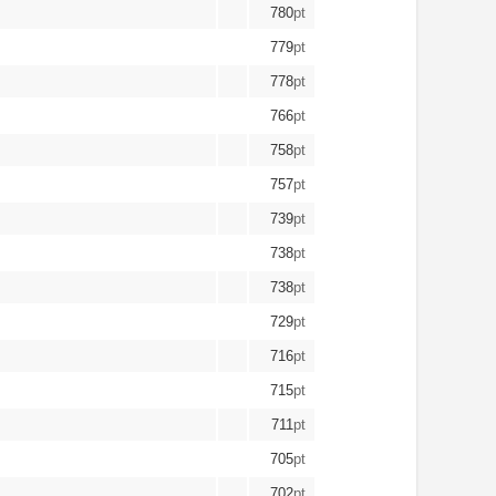
780
pt
779
pt
778
pt
766
pt
758
pt
757
pt
739
pt
738
pt
738
pt
729
pt
716
pt
715
pt
711
pt
705
pt
702
pt