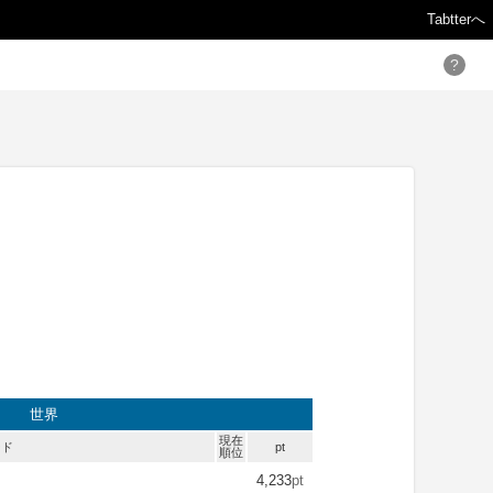
Tabtterへ
?
世界
現在
ード
pt
順位
4,233
pt