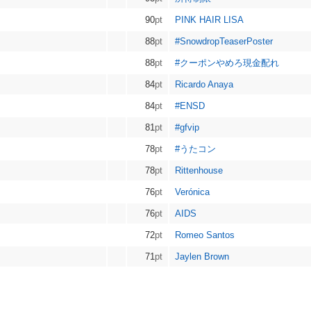
90
pt
PINK HAIR LISA
88
pt
#SnowdropTeaserPoster
88
pt
#クーポンやめろ現金配れ
84
pt
Ricardo Anaya
84
pt
#ENSD
81
pt
#gfvip
78
pt
#うたコン
78
pt
Rittenhouse
76
pt
Verónica
76
pt
AIDS
72
pt
Romeo Santos
71
pt
Jaylen Brown