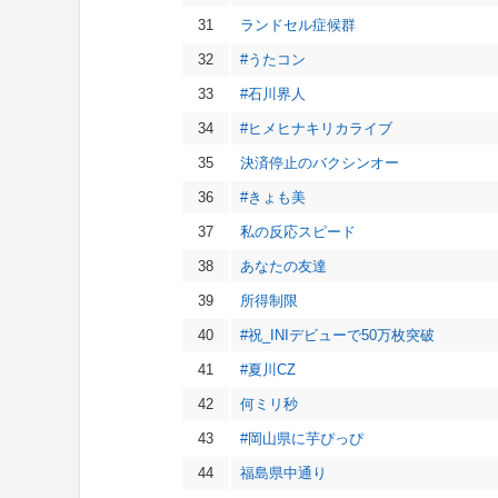
31
ランドセル症候群
32
#うたコン
33
#石川界人
34
#ヒメヒナキリカライブ
35
決済停止のバクシンオー
36
#きょも美
37
私の反応スピード
38
あなたの友達
39
所得制限
40
#祝_INIデビューで50万枚突破
41
#夏川CZ
42
何ミリ秒
43
#岡山県に芋ぴっぴ
44
福島県中通り