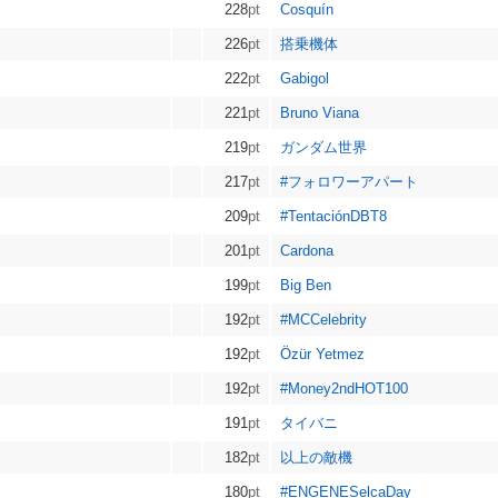
228
pt
Cosquín
226
pt
搭乗機体
222
pt
Gabigol
221
pt
Bruno Viana
219
pt
ガンダム世界
217
pt
#フォロワーアパート
209
pt
#TentaciónDBT8
201
pt
Cardona
199
pt
Big Ben
192
pt
#MCCelebrity
192
pt
Özür Yetmez
192
pt
#Money2ndHOT100
191
pt
タイバニ
182
pt
以上の敵機
180
pt
#ENGENESelcaDay