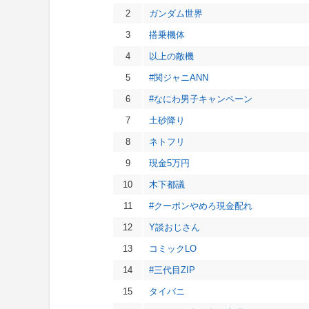
2
ガンダム世界
3
搭乗機体
4
以上の敵機
5
#関ジャニANN
6
#なにわ男子キャンペーン
7
土砂降り
8
ネトフリ
9
現金5万円
10
木下都議
11
#クーポンやめろ現金配れ
12
Y談おじさん
13
コミックLO
14
#三代目ZIP
15
タイバニ