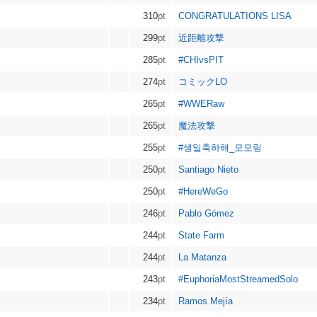
310
pt
CONGRATULATIONS LISA
299
pt
近距離攻撃
285
pt
#CHIvsPIT
274
pt
コミックLO
265
pt
#WWERaw
265
pt
魔法攻撃
255
pt
#생일축하해_모모링
250
pt
Santiago Nieto
250
pt
#HereWeGo
246
pt
Pablo Gómez
244
pt
State Farm
244
pt
La Matanza
243
pt
#EuphoriaMostStreamedSolo
234
pt
Ramos Mejía