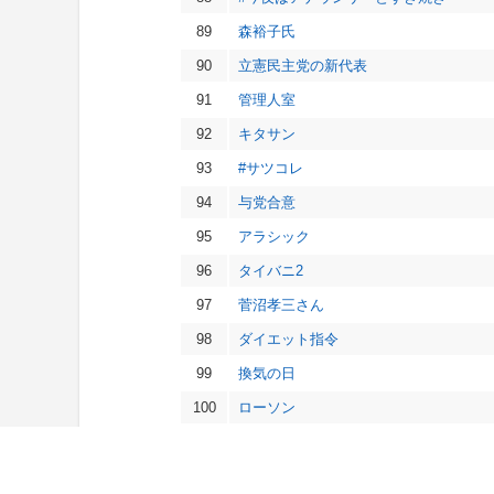
89
森裕子氏
90
立憲民主党の新代表
91
管理人室
92
キタサン
93
#サツコレ
94
与党合意
95
アラシック
96
タイバニ2
97
菅沼孝三さん
98
ダイエット指令
99
換気の日
100
ローソン
※ptは、出現回数や順位を考慮した独自の値です。