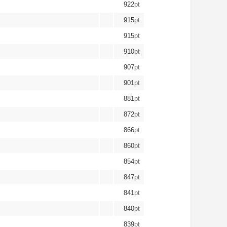
922
pt
915
pt
915
pt
910
pt
907
pt
901
pt
881
pt
872
pt
866
pt
860
pt
854
pt
847
pt
841
pt
840
pt
839
pt