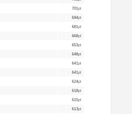
701
pt
694
pt
681
pt
668
pt
653
pt
648
pt
641
pt
641
pt
624
pt
618
pt
615
pt
613
pt