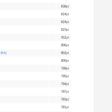
838
pt
824
pt
824
pt
823
pt
811
pt
806
pt
피우리
802
pt
800
pt
799
pt
795
pt
794
pt
787
pt
783
pt
781
pt