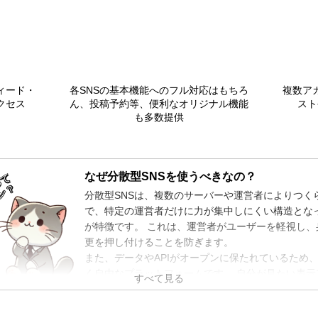
ィード・
各SNSの基本機能へのフル対応はもちろ
複数ア
クセス
ん、投稿予約等、便利なオリジナル機能
スト
も多数提供
なぜ分散型SNSを使うべきなの？
って
ン？
分散型SNSは、複数のサーバーや運営者によりつくら
で、特定の運営者だけに力が集中しにくい構造とな
が特徴です。 これは、運営者がユーザーを軽視し、
更を押し付けることを防ぎます。
また、データやAPIがオープンに保たれているため
く自由なプラットフォームです。 自分が見たい表示
すべて見る
ムを選択でき、自分の用途にあったクライアントで
他にも、学術研究や社会調査といった公益性の高い活動を行う団体や研究