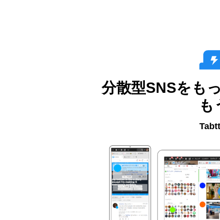
分散型SNSをも
も
Tabt