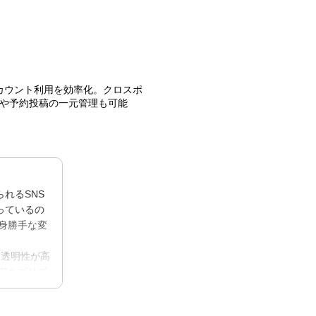
カウント利用を効率化。クロスポ
や予約投稿の一元管理も可能
れるSNS
っているの
身勝手な変
、透明性が高
アルゴリズ
アクセスで
者が、貴重