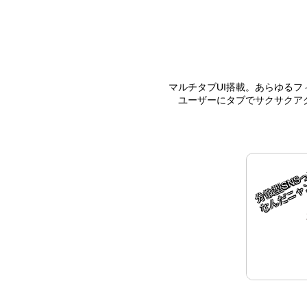
マルチタブUI搭載。あらゆるフ
ユーザーにタブでサクサクア
分散型SNS
なんだニャ
きます。 