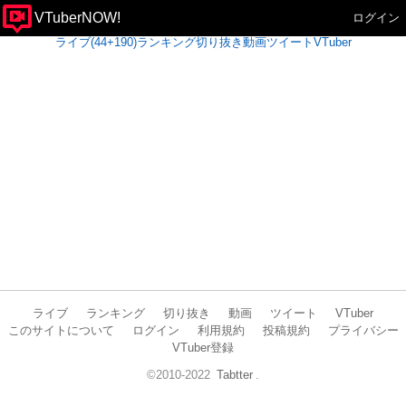
VTuberNOW!
ログイン
ライブ(44+190)
ランキング
切り抜き
動画
ツイート
VTuber
ライブ
ランキング
切り抜き
動画
ツイート
VTuber
このサイトについて
ログイン
利用規約
投稿規約
プライバシー
VTuber登録
©2010-2022
Tabtter
.