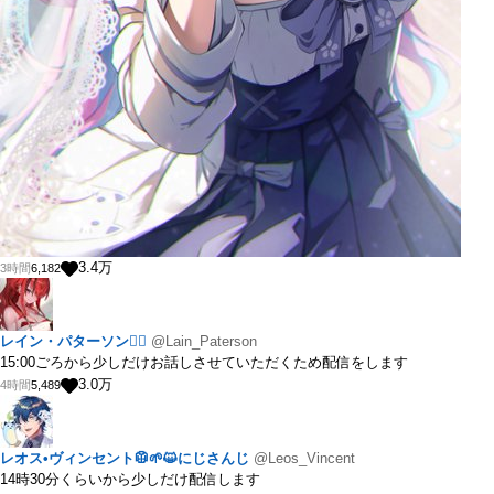
3.4
万
3時間
6,182
レイン・パターソン❤️‍🔥
@Lain_Paterson
15:00ごろから少しだけお話しさせていただくため配信をします
3.0
万
4時間
5,489
レオス•ヴィンセント🥼🌱😺にじさんじ
@Leos_Vincent
14時30分くらいから少しだけ配信します