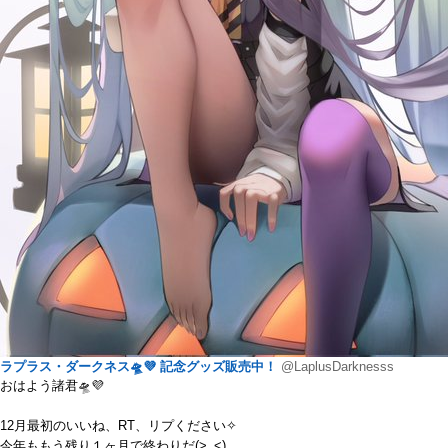
ラプラス・ダークネス🛸💜 記念グッズ販売中！
@LaplusDarknesss
おはよう諸君🛸💜
12月最初のいいね、RT、リプください✧︎
今年ももう残り１ヶ月で終わりだ(>_<)