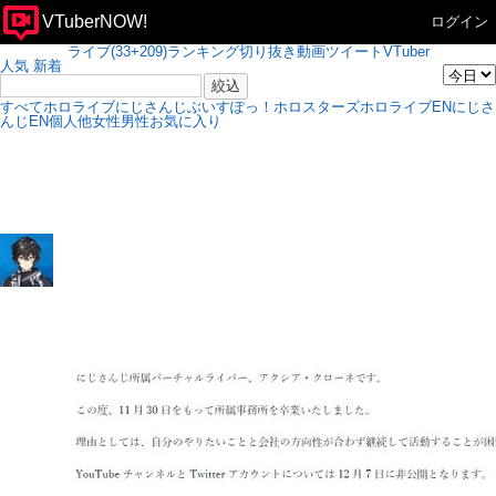
VTuberNOW!
ログイン
ライブ(33+209)
ランキング
切り抜き
動画
ツイート
VTuber
人気
新着
すべて
ホロライブ
にじさんじ
ぶいすぽっ！
ホロスターズ
ホロライブEN
にじさ
んじEN
個人他
女性
男性
お気に入り