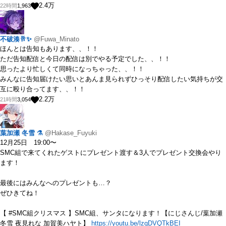
2.4
万
22時間
1,963
不破湊🥂✨
@Fuwa_Minato
ほんとは告知もあります、、！！
ただ告知配信と今日の配信は別でやる予定でした、、！！
思ったより忙しくて同時になっちゃった、、！！
みんなに告知届けたい思いとあんま見られずひっそり配信したい気持ちが交
互に殴り合ってます、、！！
2.2
万
21時間
3,054
葉加瀬 冬雪 ⚗️
@Hakase_Fuyuki
12月25日 19:00〜
SMC組で来てくれたゲストにプレゼント渡す＆3人でプレゼント交換会やり
ます！
最後にはみんなへのプレゼントも…？
ぜひきてね！
【 #SMC組クリスマス 】SMC組、サンタになります！【にじさんじ/葉加瀬
冬雪 夜見れな 加賀美ハヤト】
https://youtu.be/lzqDVQTkBEI