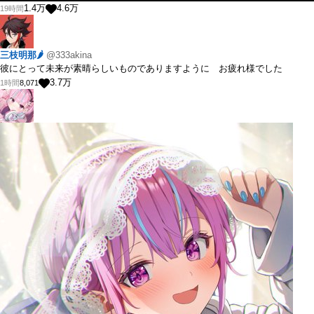
1.4
万
4.6
万
19時間
三枝明那🌶
@333akina
彼にとって未来が素晴らしいものでありますように お疲れ様でした
3.7
万
1時間
8,071