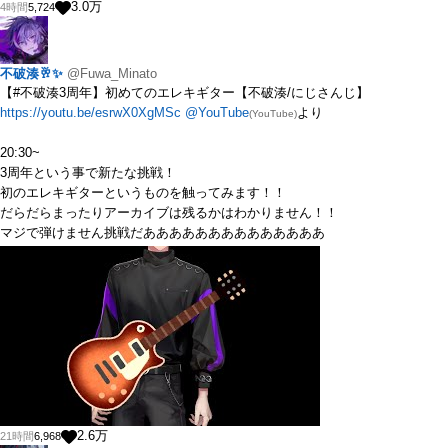
3.0
万
4時間
5,724
不破湊🥂✨
@Fuwa_Minato
【#不破湊3周年】初めてのエレキギター【不破湊/にじさんじ】
https://youtu.be/esrwX0XgMSc
@YouTube
より
(YouTube)
20:30~
3周年という事で新たな挑戦！
初のエレキギターというものを触ってみます！！
だらだらまったりアーカイブは残るかはわかりません！！
マジで弾けません挑戦だああああああああああああああ
2.6
万
21時間
6,968