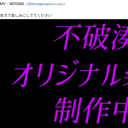
MV：WOOMA（
@tomapocpo
）
(WOOMA)
全力で楽しみにしててください