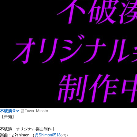
不破湊🥂✨
@Fuwa_Minato
【告知】
不破湊 オリジナル楽曲制作中
楽曲：¿?shimon （
@Shimon0518
）
(¿?)