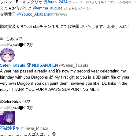
フレン・E・ルスタリオ
@furen_2434
(フレン・E・ルスタリオ🎠ミニアルバム発売中！)
えま★おうがすと
@emma_august_
(えま★おうがすと️️)
赤羽葉子
@Youko_Akabane
(赤羽葉子💀)
順次実装＆各YouTubeチャンネルにてお披露目いたします。お楽しみに！
#にじあぷで
2.2
万
22時間
4,548
Selen Tatsuki 🏆 NIJISANJI EN
@Selen_Tatsuki
A year has passed already and it's now my second year celebrating my
birthday with you Dragoons 🎁 My first gift to you is a 3D print file of your
very own Dragoon! You can paint them however you like, DL links in the
reply! THANK YOU FOR ALWAYS SUPPORTING ME ✨
#SelenBday2022
2.3
万
21時間
3,568
不破湊🥂✨
@Fuwa_Minato
こ、こ、こ、こんばんは、、😨