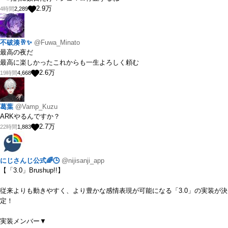
2.9
万
4時間
2,289
不破湊🥂✨
@Fuwa_Minato
最高の夜だ
最高に楽しかったこれからも一生よろしく頼む
2.6
万
19時間
4,668
葛葉
@Vamp_Kuzu
ARKやるんですか？
2.7
万
22時間
1,883
にじさんじ公式🌈🕒
@nijisanji_app
【「3.0」Brushup!!】
従来よりも動きやすく、より豊かな感情表現が可能になる「3.0」の実装が決
定！
実装メンバー▼