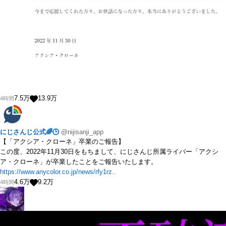
7.5
万
13.9
万
4時間
にじさんじ公式🌈🕒
@nijisanji_app
【「アクシア・クローネ」卒業のご報告】
この度、2022年11月30日をもちまして、にじさんじ所属ライバー「アクシ
ア・クローネ」が卒業したことをご報告いたします。
https://www.anycolor.co.jp/news/rfy1rz..
4.6
万
9.2
万
4時間