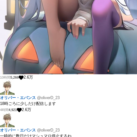
2.6
万
10時間
5,266
オリバー・エバンス
@oliverD_23
18時ごろに少しだけ配信します
2.6
万
4時間
4,921
オリバー・エバンス
@oliverD_23
一時的に数日だけマシュマロ停止するね