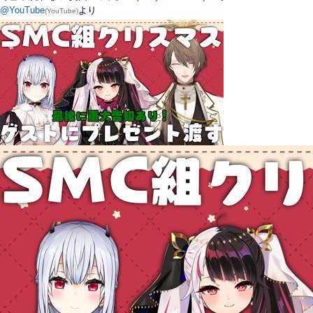
@YouTube
より
(YouTube)