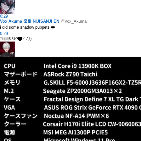
0:29
Vox Akuma 👹🧧 NIJISANJI EN
@Vox_Akuma
i did some shadow puppets ❤️
0:29
2.7
万
7時間
5,510