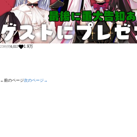
1.9
万
23時間
6,017
←前のページ
次のページ→