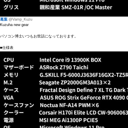
葛葉
@Vamp_Kuzu
Kuzuha new gear
パソコン博士いつもお世話になっております。
■仕様表